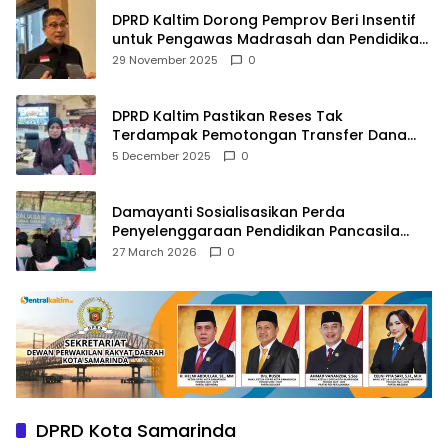
DPRD Kaltim Dorong Pemprov Beri Insentif
untuk Pengawas Madrasah dan Pendidikan
Agama
29 November 2025
0
DPRD Kaltim Pastikan Reses Tak
Terdampak Pemotongan Transfer Dana
Pusat
5 December 2025
0
Damayanti Sosialisasikan Perda
Penyelenggaraan Pendidikan Pancasila
dan Wawasan Kebangsaan
27 March 2026
0
DPRD Kota Samarinda