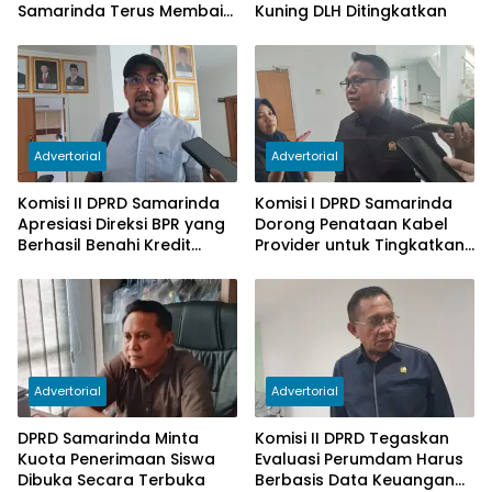
Samarinda Terus Membaik,
Kuning DLH Ditingkatkan
Ketergantungan pada
Subsidi Berkurang
Advertorial
Advertorial
Komisi II DPRD Samarinda
Komisi I DPRD Samarinda
Apresiasi Direksi BPR yang
Dorong Penataan Kabel
Berhasil Benahi Kredit
Provider untuk Tingkatkan
Bermasalah
PAD
Advertorial
Advertorial
DPRD Samarinda Minta
Komisi II DPRD Tegaskan
Kuota Penerimaan Siswa
Evaluasi Perumdam Harus
Dibuka Secara Terbuka
Berbasis Data Keuangan