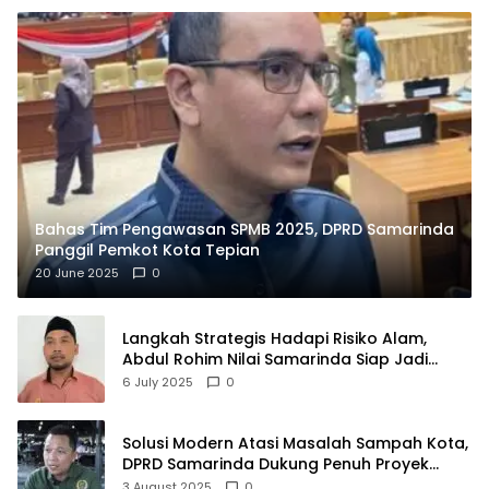
Bahas Tim Pengawasan SPMB 2025, DPRD Samarinda
Panggil Pemkot Kota Tepian
20 June 2025
0
Langkah Strategis Hadapi Risiko Alam,
Abdul Rohim Nilai Samarinda Siap Jadi
Pusat Logistik Bencana Kalimantan
6 July 2025
0
Solusi Modern Atasi Masalah Sampah Kota,
DPRD Samarinda Dukung Penuh Proyek
PLTSA
3 August 2025
0