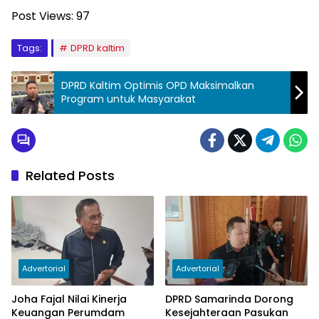
Post Views:
97
Tags:
DPRD kaltim
DPRD Kaltim Optimis OPD Maksimalkan
Program untuk Masyarakat
Related Posts
Advertorial
Advertorial
Joha Fajal Nilai Kinerja
DPRD Samarinda Dorong
Keuangan Perumdam
Kesejahteraan Pasukan