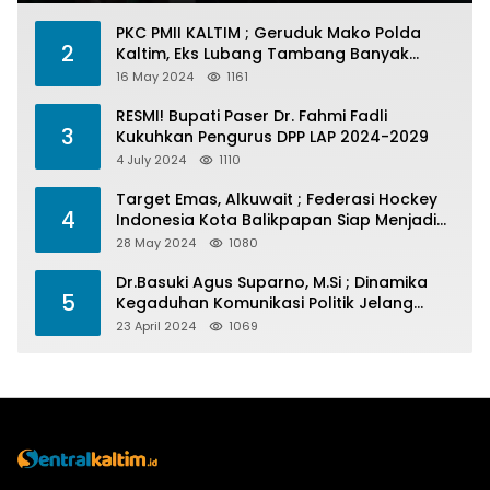
PKC PMII KALTIM ; Geruduk Mako Polda
2
Kaltim, Eks Lubang Tambang Banyak
Menelan Korban
16 May 2024
1161
RESMI! Bupati Paser Dr. Fahmi Fadli
3
Kukuhkan Pengurus DPP LAP 2024-2029
4 July 2024
1110
Target Emas, Alkuwait ; Federasi Hockey
4
Indonesia Kota Balikpapan Siap Menjadi
Barometer Prestasi Di Kaltim
28 May 2024
1080
Dr.Basuki Agus Suparno, M.Si ; Dinamika
5
Kegaduhan Komunikasi Politik Jelang
Pesta Politik 2024
23 April 2024
1069