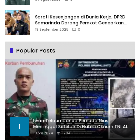
Soroti Kesenjangan di Dunia Kerja, DPRD
Samarinda Dorong Pemkot Gencarkan
Pemberdayaan Perempuan
19 September 2025
0
Popular Posts
Iwan Telaumbanua Pemuda Nias
1
Meninggal Setelah Di Habisi Oknum TNI AL
1 April 2024
1204