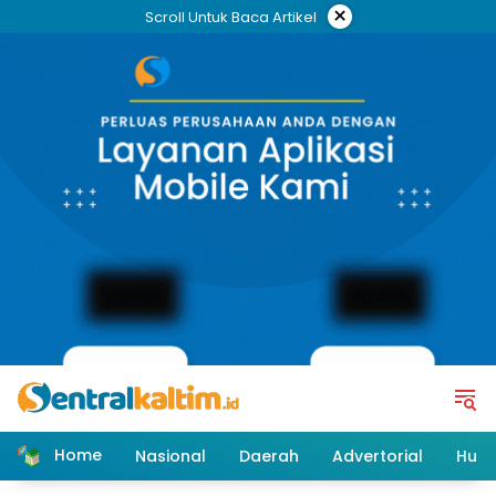
Skip
×
Scroll Untuk Baca Artikel
to
content
Home
Nasional
Daerah
Advertorial
Huk