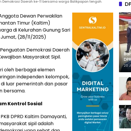
an Demokrasi Daerah ke-11 bersama warga Balikpapan tengah.
D
Anggota
Dewan Perwakilan
mantan Timur (Kaltim)
warga di Kelurahan Gunung Sari
Jumat, (28/11/2025)
a Penguatan Demokrasi Daerah
Ba
wajiban Masyarakat Sipil.
DPR
Tep
20 
iri oleh berbagai elemen
jaringan independen kelompok,
a di luar pemerintah dan pasar
n bersama.
am Kontrol Sosial
 PKB DPRD Kaltim Damayanti,
asyarakat sipil adalah
 demokrasi yang sehat dan