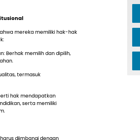
itusional
bahwa mereka memiliki hak-hak
k:
: Berhak memilih dan dipilih,
ahan.
ualitas, termasuk
eperti hak mendapatkan
didikan, serta memiliki
m.
harus diimbangi dengan