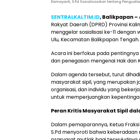
Damayanti, S.Pd Sosialisasikan tentang Penguat
SENTRALKALTIM.ID
, Balikpapan –
Rakyat Daerah (DPRD) Provinsi Kali
menggelar sosialisasi ke-11 dengan 
Ulu, Kecamatan Balikpapan Tengah. 
Acara ini berfokus pada pentingny
dan penegasan mengenai Hak dan Ke
Dalam agenda tersebut, turut dihad
masyarakat sipil, yang merupakan 
organisasi, dan individu yang bekerj
untuk memperjuangkan kepentinga
Peran Kritis Masyarakat Sipil dal
Dalam pemaparannya, Ketua Fraksi
S.Pd menyoroti bahwa keberadaan m
prasyarat mutlak bagi terwujudnya