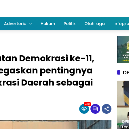
Advertorial
Hukum
Politik
Olahraga
Infogra
atan Demokrasi ke-11,
tegaskan pentingnya
DP
rasi Daerah sebagai
426
DPR
te