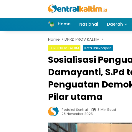
Skip
to
content
Home
Nasional
Daerah
Home
DPRD PROV KALTIM
DPRD PROV KALTIM
Kota Balikpapan
Sosialisasi Pengu
Damayanti, S.Pd 
Penguatan Demok
Pilar utama
Redaksi Sentral
3 Min Read
28 November 2025