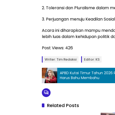
2. Toleransi dan Pluralisme dalam 
3. Perjuangan menuju Keadilan Sosial
Acara ini diharapkan mampu mendor
lebih luas dalam kehidupan politik dan
Post Views:
426
Writer: Tim Redaksi
Editor: KS
APBD Kutai Timur Tahun 2026 Rp 
Harus Bahu Membahu
Related Posts
Hukum & Peristiwa