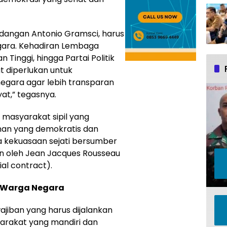
ndangan Antonio Gramsci, harus
ara. Kehadiran Lembaga
Tinggi, hingga Partai Politik
at diperlukan untuk
egara agar lebih transparan
yat,” tegasnya.
 masyarakat sipil yang
nan yang demokratis dan
 kekuasaan sejati bersumber
an oleh Jean Jacques Rousseau
ial contract).
 Warga Negara
ajiban yang harus dijalankan
yarakat yang mandiri dan