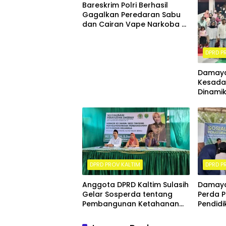
Bareskrim Polri Berhasil
Gagalkan Peredaran Sabu
dan Cairan Vape Narkoba di
Balikpapan, Sita 15 Sabu dan
315 Cartridge
DPRD P
Damaya
Kesadar
Dinamik
DPRD PROV KALTIM
DPRD P
Anggota DPRD Kaltim Sulasih
Damayan
Gelar Sosperda tentang
Perda 
Pembangunan Ketahanan
Pendidi
Keluarga di Sangatta Utara
Wawas