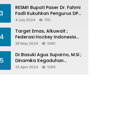
Menelan Korban
RESMI! Bupati Paser Dr. Fahmi
3
Fadli Kukuhkan Pengurus DPP
LAP 2024-2029
4 July 2024
1110
Target Emas, Alkuwait ;
4
Federasi Hockey Indonesia
Kota Balikpapan Siap Menjadi
28 May 2024
1080
Barometer Prestasi Di Kaltim
Dr.Basuki Agus Suparno, M.Si ;
5
Dinamika Kegaduhan
Komunikasi Politik Jelang
23 April 2024
1069
Pesta Politik 2024