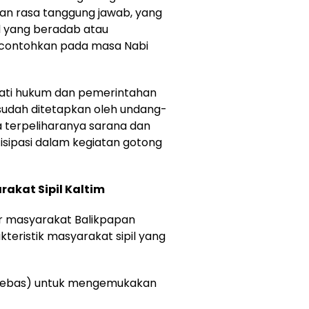
gan rasa tanggung jawab, yang
il yang beradab atau
icontohkan pada masa Nabi
aati hukum dan pemerintahan
sudah ditetapkan oleh undang-
ga terpeliharanya sarana dan
tisipasi dalam kegiatan gotong
akat Sipil Kaltim
ar masyarakat Balikpapan
kteristik masyarakat sipil yang
ik Bebas) untuk mengemukakan