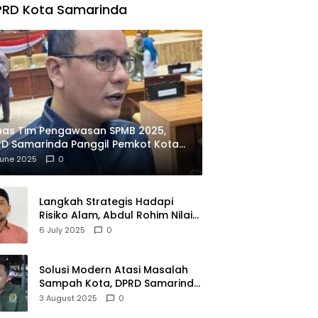
PRD Kota Samarinda
has Tim Pengawasan SPMB 2025,
D Samarinda Panggil Pemkot Kota
ian
June 2025
0
Langkah Strategis Hadapi
Risiko Alam, Abdul Rohim Nilai
Samarinda Siap Jadi Pusat
6 July 2025
0
Logistik Bencana Kalimantan
Solusi Modern Atasi Masalah
Sampah Kota, DPRD Samarinda
Dukung Penuh Proyek PLTSA
3 August 2025
0