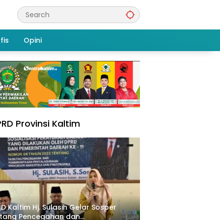
fis
Opini
RD Provinsi Kaltim
D Kaltim Hj. Sulasih Gelar Sosper
ntang Pencegahan dan