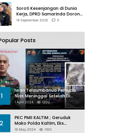
Soroti Kesenjangan di Dunia
Kerja, DPRD Samarinda Dorong
Pemkot Gencarkan
19 September 2025
0
Pemberdayaan Perempuan
Popular Posts
Iwan Telaumbanua Pemuda
1
Nias Meninggal Setelah Di
Habisi Oknum TNI AL
1 April 2024
1202
PKC PMII KALTIM ; Geruduk
2
Mako Polda Kaltim, Eks
Lubang Tambang Banyak
16 May 2024
1160