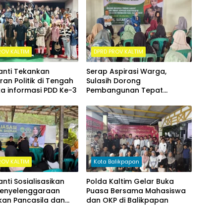
ROV KALTIM
DPRD PROV KALTIM
nti Tekankan
Serap Aspirasi Warga,
an Politik di Tengah
Sulasih Dorong
a informasi PDD Ke-3
Pembangunan Tepat
Sasaran di Sangatta Utara
ROV KALTIM
Kota Balikpapan
ti Sosialisasikan
Polda Kaltim Gelar Buka
Penyelenggaraan
Puasa Bersama Mahasiswa
kan Pancasila dan
dan OKP di Balikpapan
an Kebangsaan