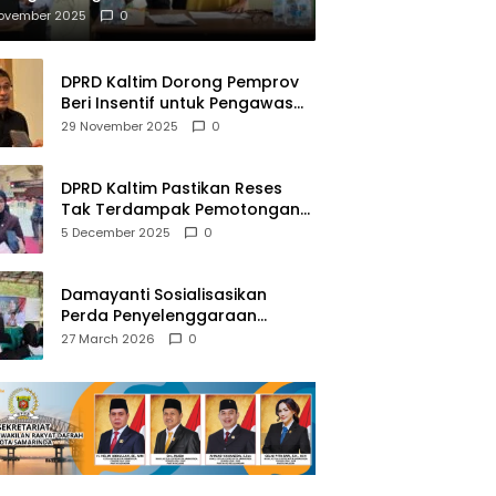
mberantasan NAPZA
November 2025
0
DPRD Kaltim Dorong Pemprov
Beri Insentif untuk Pengawas
Madrasah dan Pendidikan
29 November 2025
0
Agama
DPRD Kaltim Pastikan Reses
Tak Terdampak Pemotongan
Transfer Dana Pusat
5 December 2025
0
Damayanti Sosialisasikan
Perda Penyelenggaraan
Pendidikan Pancasila dan
27 March 2026
0
Wawasan Kebangsaan