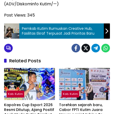
(ADV/Diskominfo Kutim/—)
Post Views:
345
Pemkab Kutim Rumuskan Creative Hub,
Fasilitas Ekraf Terpusat Jadi Prioritas Baru
Related Posts
Kab. Kutim
Kab. Kutim
Kapolres Cup Esport 2026
Torehkan sejarah baru,
Resmi Ditutup, Ajang Positif
Cabor FPTI Kutim Juara