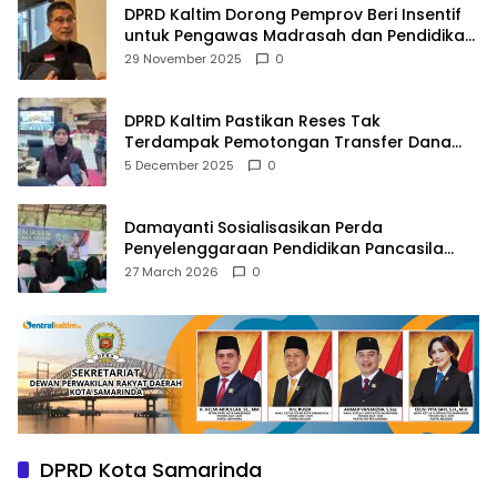
DPRD Kaltim Dorong Pemprov Beri Insentif
untuk Pengawas Madrasah dan Pendidikan
Agama
29 November 2025
0
DPRD Kaltim Pastikan Reses Tak
Terdampak Pemotongan Transfer Dana
Pusat
5 December 2025
0
Damayanti Sosialisasikan Perda
Penyelenggaraan Pendidikan Pancasila
dan Wawasan Kebangsaan
27 March 2026
0
DPRD Kota Samarinda