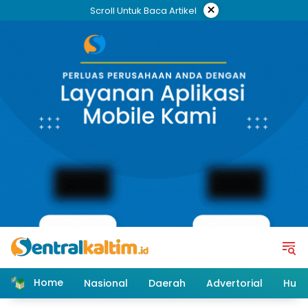
Skip
×
Scroll Untuk Baca Artikel
to
content
Home
Nasional
Daerah
Advertorial
Huk