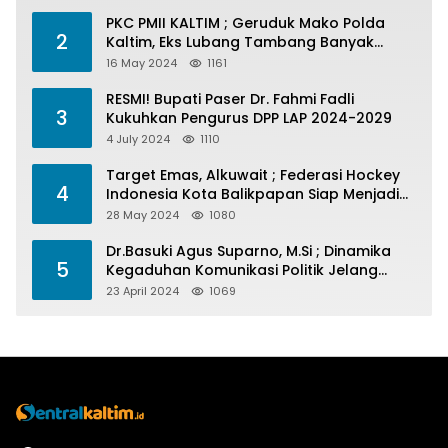
PKC PMII KALTIM ; Geruduk Mako Polda
2
Kaltim, Eks Lubang Tambang Banyak
Menelan Korban
16 May 2024
1161
RESMI! Bupati Paser Dr. Fahmi Fadli
3
Kukuhkan Pengurus DPP LAP 2024-2029
4 July 2024
1110
Target Emas, Alkuwait ; Federasi Hockey
4
Indonesia Kota Balikpapan Siap Menjadi
Barometer Prestasi Di Kaltim
28 May 2024
1080
Dr.Basuki Agus Suparno, M.Si ; Dinamika
5
Kegaduhan Komunikasi Politik Jelang
Pesta Politik 2024
23 April 2024
1069