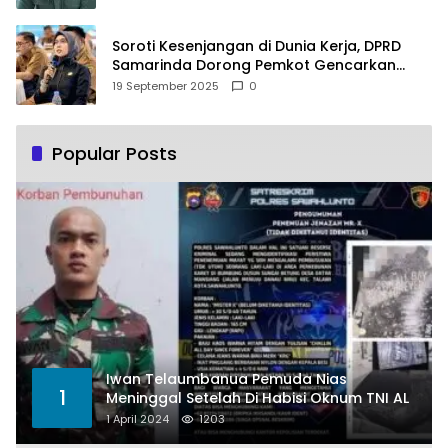
Soroti Kesenjangan di Dunia Kerja, DPRD
Samarinda Dorong Pemkot Gencarkan
Pemberdayaan Perempuan
19 September 2025
0
Popular Posts
Iwan Telaumbanua Pemuda Nias
1
Meninggal Setelah Di Habisi Oknum TNI AL
1 April 2024
1203