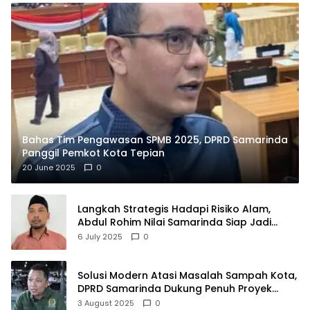
Bahas Tim Pengawasan SPMB 2025, DPRD Samarinda
Panggil Pemkot Kota Tepian
20 June 2025
0
Langkah Strategis Hadapi Risiko Alam,
Abdul Rohim Nilai Samarinda Siap Jadi
Pusat Logistik Bencana Kalimantan
6 July 2025
0
Solusi Modern Atasi Masalah Sampah Kota,
DPRD Samarinda Dukung Penuh Proyek
PLTSA
3 August 2025
0