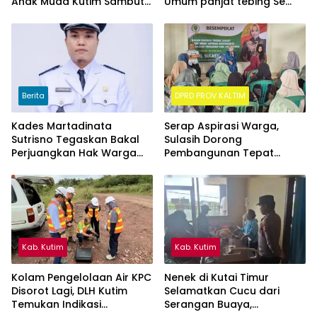
Anak Muda Kutim Sambut
Umum panjat tebing Se
Hari Bhayangkara ke-80
Kalimantan Timur
Berita
DPRD PROV KALTIM
Kades Martadinata
Serap Aspirasi Warga,
Sutrisno Tegaskan Bakal
Sulasih Dorong
Perjuangkan Hak Warga
Pembangunan Tepat
Kampung Sidrap Ber-KTP
Sasaran di Sangatta Utara
Kutim
Kab. Kutim
Kab. Kutim
Kolam Pengelolaan Air KPC
Nenek di Kutai Timur
Disorot Lagi, DLH Kutim
Selamatkan Cucu dari
Temukan Indikasi
Serangan Buaya,