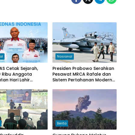
al
Nasional
S Cetak Sejarah,
Presiden Prabowo Serahkan
0 Ribu Anggota
Pesawat MRCA Rafale dan
tan Hari Lahir
Sistem Pertahanan Modern
la 2026
untuk Perkuat Pertahanan
Udara Nasional
h
Berita