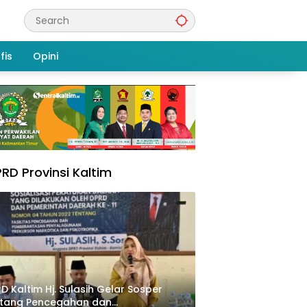
fis
Opini
RD Provinsi Kaltim
D Kaltim Hj. Sulasih Gelar Sosper
ntang Pencegahan dan