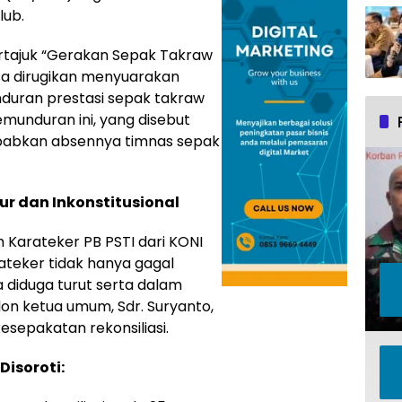
lub.
rtajuk “Gerakan Sepak Takraw
sa dirugikan menyuarakan
duran prestasi sepak takraw
emunduran ini, yang disebut
yebabkan absennya timnas sepak
r dan Inkonstitusional
 Karateker PB PSTI dari KONI
ateker tidak hanya gagal
a diduga turut serta dalam
n ketua umum, Sdr. Suryanto,
epakatan rekonsiliasi.
Disoroti: