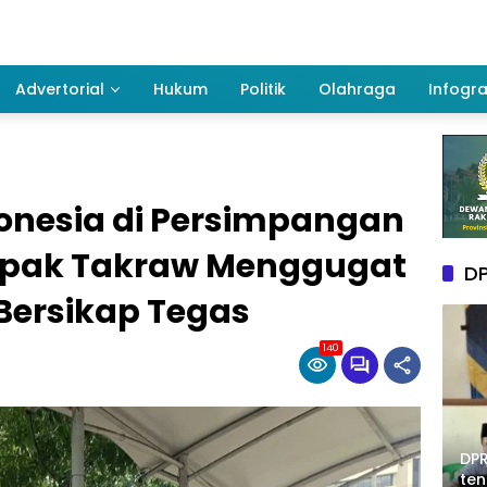
Advertorial
Hukum
Politik
Olahraga
Infogra
onesia di Persimpangan
epak Takraw Menggugat
DP
Bersikap Tegas
140
DPR
te