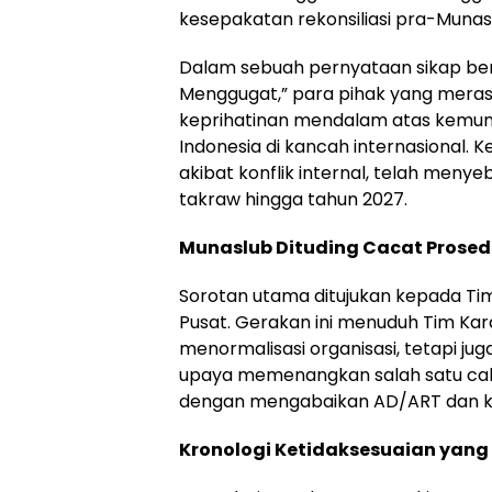
kesepakatan rekonsiliasi pra-Munas
Dalam sebuah pernyataan sikap be
Menggugat,” para pihak yang mera
keprihatinan mendalam atas kemun
Indonesia di kancah internasional. K
akibat konflik internal, telah men
takraw hingga tahun 2027.
Munaslub Dituding Cacat Prosedu
Sorotan utama ditujukan kepada Tim
Pusat. Gerakan ini menuduh Tim Kar
menormalisasi organisasi, tetapi jug
upaya memenangkan salah satu calo
dengan mengabaikan AD/ART dan kes
Kronologi Ketidaksesuaian yang 