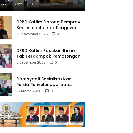
mberantasan NAPZA
November 2025
0
DPRD Kaltim Dorong Pemprov
Beri Insentif untuk Pengawas
Madrasah dan Pendidikan
29 November 2025
0
Agama
DPRD Kaltim Pastikan Reses
Tak Terdampak Pemotongan
Transfer Dana Pusat
5 December 2025
0
Damayanti Sosialisasikan
Perda Penyelenggaraan
Pendidikan Pancasila dan
27 March 2026
0
Wawasan Kebangsaan