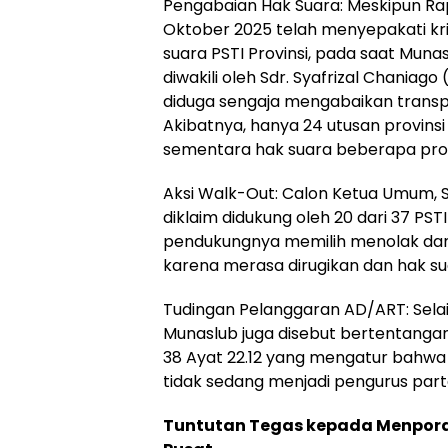
Pengabaian Hak Suara: Meskipun Rap
Oktober 2025 telah menyepakati kr
suara PSTI Provinsi, pada saat Muna
diwakili oleh Sdr. Syafrizal Chaniag
diduga sengaja mengabaikan transpa
Akibatnya, hanya 24 utusan provins
sementara hak suara beberapa provin
Aksi Walk-Out: Calon Ketua Umum, S
diklaim didukung oleh 20 dari 37 PSTI
pendukungnya memilih menolak dan 
karena merasa dirugikan dan hak su
Tudingan Pelanggaran AD/ART: Selai
Munaslub juga disebut bertentanga
38 Ayat 22.12 yang mengatur bahwa
tidak sedang menjadi pengurus partai
Tuntutan Tegas kepada Menpor