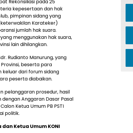
at Rekonsiliasi pada 25
iteria kepesertaan dan hak
slub, pimpinan sidang yang
o (keterwakilan Karateker)
ransi jumlah hak suara.
i yang menggunakan hak suara,
si lain dihilangkan.
dr. Rudianto Manurung, yang
 Provinsi, beserta para
keluar dari forum sidang
ara peserta diabaikan.
n pelanggaran prosedur, hasil
n dengan Anggaran Dasar Pasal
 Calon Ketua Umum PB PSTI
 politik.
a dan Ketua Umum KONI