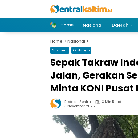
Skip
to
content
Home
Nasional
Daerah
Home
Nasional
Nasional
Olahraga
Sepak Takraw Ind
Jalan, Gerakan S
Minta KONI Pusat 
Redaksi Sentral
3 Min Read
3 November 2025