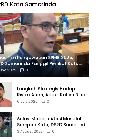
PRD Kota Samarinda
has Tim Pengawasan SPMB 2025,
D Samarinda Panggil Pemkot Kota
ian
June 2025
0
Langkah Strategis Hadapi
Risiko Alam, Abdul Rohim Nilai
Samarinda Siap Jadi Pusat
6 July 2025
0
Logistik Bencana Kalimantan
Solusi Modern Atasi Masalah
Sampah Kota, DPRD Samarinda
Dukung Penuh Proyek PLTSA
3 August 2025
0