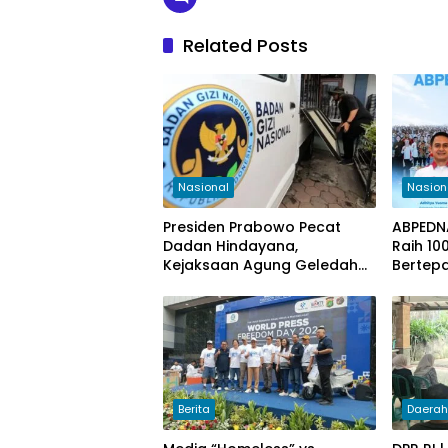
Related Posts
Nasional
Nasion
Presiden Prabowo Pecat
ABPEDNA
Dadan Hindayana,
Raih 10
Kejaksaan Agung Geledah
Bertepa
Kantor BGN Pusat
Pancasi
Berita
Daera