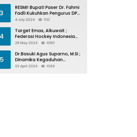
Menelan Korban
RESMI! Bupati Paser Dr. Fahmi
3
Fadli Kukuhkan Pengurus DPP
LAP 2024-2029
4 July 2024
1110
Target Emas, Alkuwait ;
4
Federasi Hockey Indonesia
Kota Balikpapan Siap Menjadi
28 May 2024
1080
Barometer Prestasi Di Kaltim
Dr.Basuki Agus Suparno, M.Si ;
5
Dinamika Kegaduhan
Komunikasi Politik Jelang
23 April 2024
1069
Pesta Politik 2024