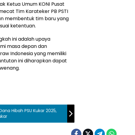
sak Ketua Umum KONI Pusat
mecat Tim Karateker PB PSTI
an membentuk tim baru yang
uai ketentuan.
kah ini adalah upaya
demi masa depan dan
aw Indonesia yang memiliki
ntutan ini diharapkan dapat
erwenang.
Dana Hibah PSU Kukar 2025,
ukar