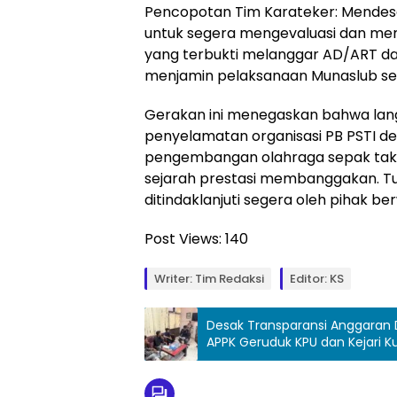
Pencopotan Tim Karateker: Mende
untuk segera mengevaluasi dan me
yang terbukti melanggar AD/ART d
menjamin pelaksanaan Munaslub ses
Gerakan ini menegaskan bahwa lang
penyelamatan organisasi PB PSTI 
pengembangan olahraga sepak takr
sejarah prestasi membanggakan. Tu
ditindaklanjuti segera oleh pihak b
Post Views:
140
Writer: Tim Redaksi
Editor: KS
Desak Transparansi Anggaran 
APPK Geruduk KPU dan Kejari K