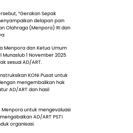
ersebut, “Gerakan Sepak
menyampaikan delapan poin
an Olahraga (Menpora) RI dan
ya:
nta Menpora dan Ketua Umum
l Munaslub 1 November 2025
idak sesuai AD/ART.
nstruksikan KONI Pusat untuk
 dengan mengembalikan hak
tur AD/ART dan hasil
ta Menpora untuk mengevaluasi
p mengabaikan AD/ART PSTI
duk organisasi.