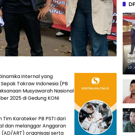
D
Ba
DPR
Tep
20 
Dinamika internal yang
 Sepak Takraw Indonesia (PB
aksanaan Musyawarah Nasional
mber 2025 di Gedung KONI
 Tim Karateker PB PSTI dari
ional dan melanggar Anggaran
(AD/ART) organisasi serta