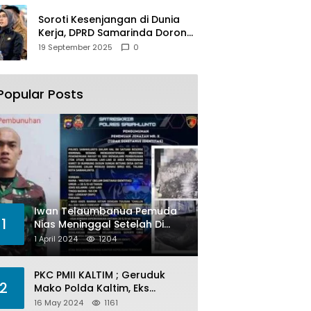
Soroti Kesenjangan di Dunia
Kerja, DPRD Samarinda Dorong
Pemkot Gencarkan
19 September 2025
0
Pemberdayaan Perempuan
Popular Posts
Iwan Telaumbanua Pemuda
1
Nias Meninggal Setelah Di
Habisi Oknum TNI AL
1 April 2024
1204
PKC PMII KALTIM ; Geruduk
2
Mako Polda Kaltim, Eks
Lubang Tambang Banyak
16 May 2024
1161