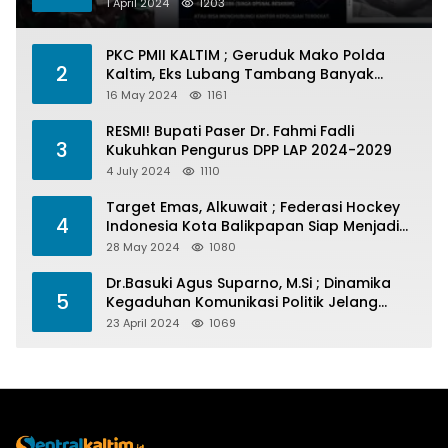
1 April 2024
1203
PKC PMII KALTIM ; Geruduk Mako Polda
2
Kaltim, Eks Lubang Tambang Banyak
Menelan Korban
16 May 2024
1161
RESMI! Bupati Paser Dr. Fahmi Fadli
3
Kukuhkan Pengurus DPP LAP 2024-2029
4 July 2024
1110
Target Emas, Alkuwait ; Federasi Hockey
4
Indonesia Kota Balikpapan Siap Menjadi
Barometer Prestasi Di Kaltim
28 May 2024
1080
Dr.Basuki Agus Suparno, M.Si ; Dinamika
5
Kegaduhan Komunikasi Politik Jelang
Pesta Politik 2024
23 April 2024
1069