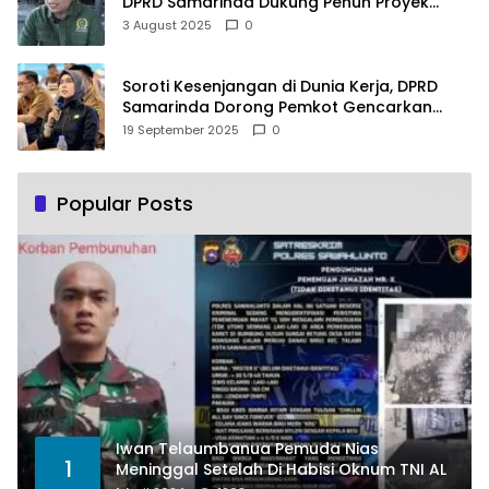
DPRD Samarinda Dukung Penuh Proyek
PLTSA
3 August 2025
0
Soroti Kesenjangan di Dunia Kerja, DPRD
Samarinda Dorong Pemkot Gencarkan
Pemberdayaan Perempuan
19 September 2025
0
Popular Posts
Iwan Telaumbanua Pemuda Nias
1
Meninggal Setelah Di Habisi Oknum TNI AL