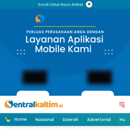
Skip
×
Scroll Untuk Baca Artikel
to
content
Home
Nasional
Daerah
Advertorial
Huk