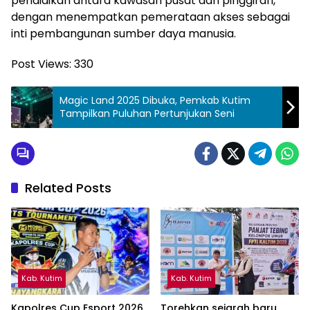
pendidikan antara kawasan pusat dan pinggiran,
dengan menempatkan pemerataan akses sebagai
inti pembangunan sumber daya manusia.
Post Views:
330
Magic Land 2025 Dibuka, Pemkab Kutim
Tampilkan Puluhan Pertunjukan Seni
Related Posts
Kab. Kutim
Kab. Kutim
Kapolres Cup Esport 2026
Torehkan sejarah baru,