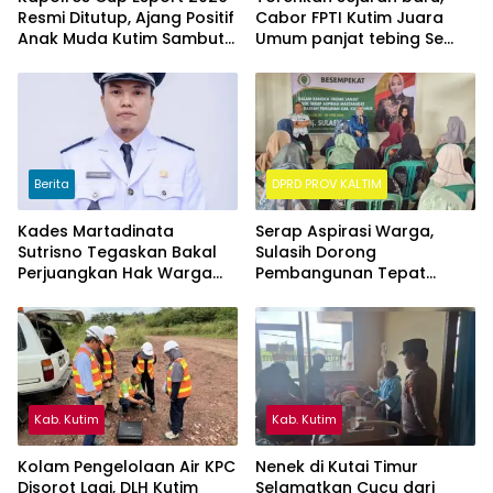
Resmi Ditutup, Ajang Positif
Cabor FPTI Kutim Juara
Anak Muda Kutim Sambut
Umum panjat tebing Se
Hari Bhayangkara ke-80
Kalimantan Timur
Berita
DPRD PROV KALTIM
Kades Martadinata
Serap Aspirasi Warga,
Sutrisno Tegaskan Bakal
Sulasih Dorong
Perjuangkan Hak Warga
Pembangunan Tepat
Kampung Sidrap Ber-KTP
Sasaran di Sangatta Utara
Kutim
Kab. Kutim
Kab. Kutim
Kolam Pengelolaan Air KPC
Nenek di Kutai Timur
Disorot Lagi, DLH Kutim
Selamatkan Cucu dari