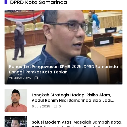
DPRD Kota Samarinda
Bahas Tim Pengawasan SPMB 2025, DPRD Samarinda
Panggil Pemkot Kota Tepian
20 June 2025
0
Langkah Strategis Hadapi Risiko Alam,
Abdul Rohim Nilai Samarinda Siap Jadi
Pusat Logistik Bencana Kalimantan
6 July 2025
0
Solusi Modern Atasi Masalah Sampah Kota,