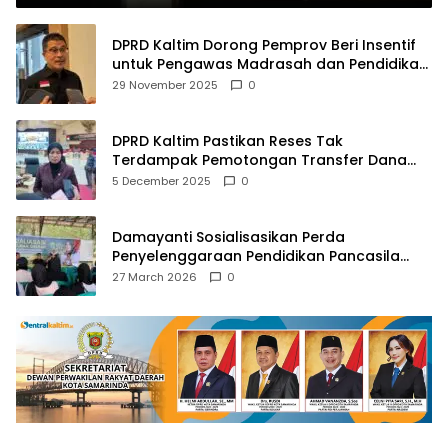
DPRD Kaltim Dorong Pemprov Beri Insentif
untuk Pengawas Madrasah dan Pendidikan
Agama
29 November 2025
0
DPRD Kaltim Pastikan Reses Tak
Terdampak Pemotongan Transfer Dana
Pusat
5 December 2025
0
Damayanti Sosialisasikan Perda
Penyelenggaraan Pendidikan Pancasila
dan Wawasan Kebangsaan
27 March 2026
0