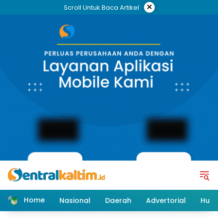
Skip
×
Scroll Untuk Baca Artikel
to
content
Home
Nasional
Daerah
Advertorial
Huk