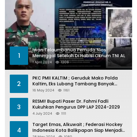
Iwan Telaumbanua Pemuda Nias
1
Meninggal Setelah Di Habisi Oknum TNI AL
1 April 2024
1209
PKC PMII KALTIM ; Geruduk Mako Polda
2
Kaltim, Eks Lubang Tambang Banyak
Menelan Korban
16 May 2024
1161
RESMI! Bupati Paser Dr. Fahmi Fadli
3
Kukuhkan Pengurus DPP LAP 2024-2029
4 July 2024
1111
Target Emas, Alkuwait ; Federasi Hockey
4
Indonesia Kota Balikpapan Siap Menjadi
Barometer Prestasi Di Kaltim
28 May 2024
1080