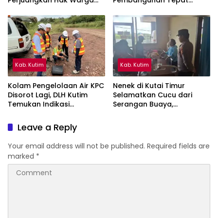
Kampung Sidrap Ber-KTP
Sasaran di Sangatta Utara
Kutim
Kab. Kutim
Kab. Kutim
Kolam Pengelolaan Air KPC
Nenek di Kutai Timur
Disorot Lagi, DLH Kutim
Selamatkan Cucu dari
Temukan Indikasi
Serangan Buaya,
Limpasan ke Sungai Bendili
Keduanya Alami Luka
Leave a Reply
Your email address will not be published.
Required fields are
marked
*