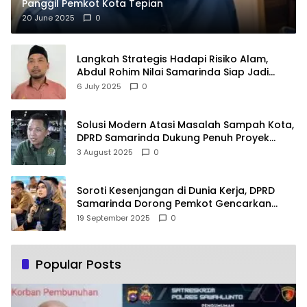
Panggil Pemkot Kota Tepian
20 June 2025
0
Langkah Strategis Hadapi Risiko Alam,
Abdul Rohim Nilai Samarinda Siap Jadi
Pusat Logistik Bencana Kalimantan
6 July 2025
0
Solusi Modern Atasi Masalah Sampah Kota,
DPRD Samarinda Dukung Penuh Proyek
PLTSA
3 August 2025
0
Soroti Kesenjangan di Dunia Kerja, DPRD
Samarinda Dorong Pemkot Gencarkan
Pemberdayaan Perempuan
19 September 2025
0
Popular Posts