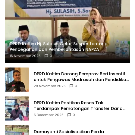
DPRD Kaltim Hj. Sulasih Gelar Sosper tentang
Pencegahan dan Pemberantasan NAPZA
15 November 2025
0
DPRD Kaltim Dorong Pemprov Beri Insentif
untuk Pengawas Madrasah dan Pendidikan
Agama
29 November 2025
0
DPRD Kaltim Pastikan Reses Tak
Terdampak Pemotongan Transfer Dana
Pusat
5 December 2025
0
Damayanti Sosialisasikan Perda