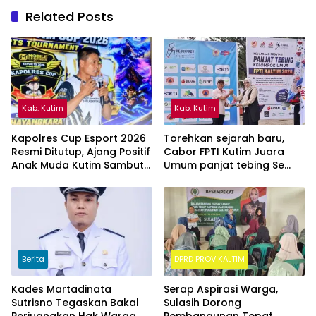
Related Posts
Kab. Kutim
Kab. Kutim
Kapolres Cup Esport 2026
Torehkan sejarah baru,
Resmi Ditutup, Ajang Positif
Cabor FPTI Kutim Juara
Anak Muda Kutim Sambut
Umum panjat tebing Se
Hari Bhayangkara ke-80
Kalimantan Timur
Berita
DPRD PROV KALTIM
Kades Martadinata
Serap Aspirasi Warga,
Sutrisno Tegaskan Bakal
Sulasih Dorong
Perjuangkan Hak Warga
Pembangunan Tepat