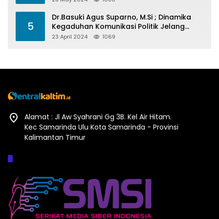
Dr.Basuki Agus Suparno, M.Si ; Dinamika
5
Kegaduhan Komunikasi Politik Jelang
Pesta Politik 2024
23 April 2024
1069
Alamat : Jl Aw Syahrani Gg 3B. Kel Air Hitam.
Kec Samarinda Ulu Kota Samarinda - Provinsi
Kalimantan Timur
Afiliasi :