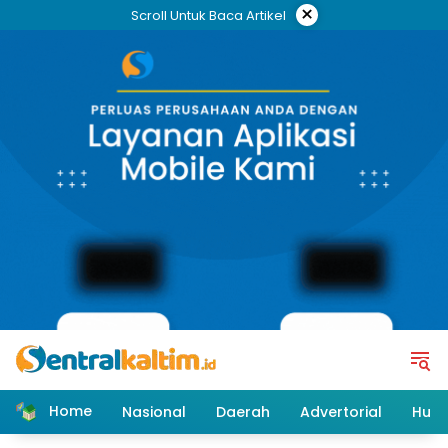
Skip
×
Scroll Untuk Baca Artikel
to
content
Home
Nasional
Daerah
Advertorial
Huk