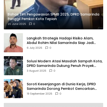
Bahas Tim Pengawasan SPMB 2025, DPRD Samarinda
Panggil Pemkot Kota Tepian
20 June 2025
0
Langkah Strategis Hadapi Risiko Alam,
Abdul Rohim Nilai Samarinda Siap Jadi
Pusat Logistik Bencana Kalimantan
6 July 2025
0
Solusi Modern Atasi Masalah Sampah Kota,
DPRD Samarinda Dukung Penuh Proyek
PLTSA
3 August 2025
0
Soroti Kesenjangan di Dunia Kerja, DPRD
Samarinda Dorong Pemkot Gencarkan
Pemberdayaan Perempuan
19 September 2025
0