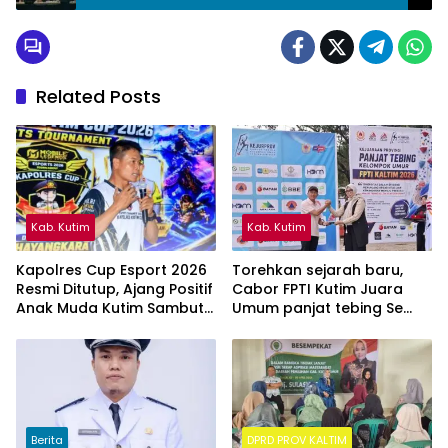
Peran Pelaku Budaya
Related Posts
Kab. Kutim
Kab. Kutim
Kapolres Cup Esport 2026
Torehkan sejarah baru,
Resmi Ditutup, Ajang Positif
Cabor FPTI Kutim Juara
Anak Muda Kutim Sambut
Umum panjat tebing Se
Hari Bhayangkara ke-80
Kalimantan Timur
Berita
DPRD PROV KALTIM