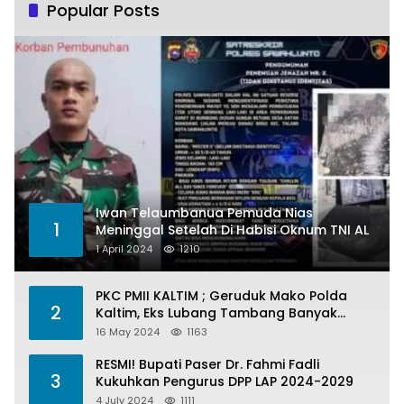
Popular Posts
Iwan Telaumbanua Pemuda Nias
1
Meninggal Setelah Di Habisi Oknum TNI AL
1 April 2024
1210
PKC PMII KALTIM ; Geruduk Mako Polda
2
Kaltim, Eks Lubang Tambang Banyak
Menelan Korban
16 May 2024
1163
RESMI! Bupati Paser Dr. Fahmi Fadli
3
Kukuhkan Pengurus DPP LAP 2024-2029
4 July 2024
1111