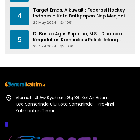
Target Emas, Alkuwait ; Federasi Hockey
4
Indonesia Kota Balikpapan Siap Menjadi
Barometer Prestasi Di Kaltim
28 May 2024
1081
Dr.Basuki Agus Suparno, M.Si ; Dinamika
5
Kegaduhan Komunikasi Politik Jelang
Pesta Politik 2024
23 April 2024
1070
Alamat : Jl Aw Syahrani Gg 3B. Kel Air Hitam.
Kec Samarinda Ulu Kota Samarinda - Provinsi
Kalimantan Timur
Afiliasi :