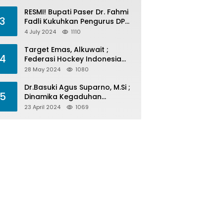
Menelan Korban
RESMI! Bupati Paser Dr. Fahmi
3
Fadli Kukuhkan Pengurus DPP
LAP 2024-2029
4 July 2024
1110
Target Emas, Alkuwait ;
4
Federasi Hockey Indonesia
Kota Balikpapan Siap Menjadi
28 May 2024
1080
Barometer Prestasi Di Kaltim
Dr.Basuki Agus Suparno, M.Si ;
5
Dinamika Kegaduhan
Komunikasi Politik Jelang
23 April 2024
1069
Pesta Politik 2024