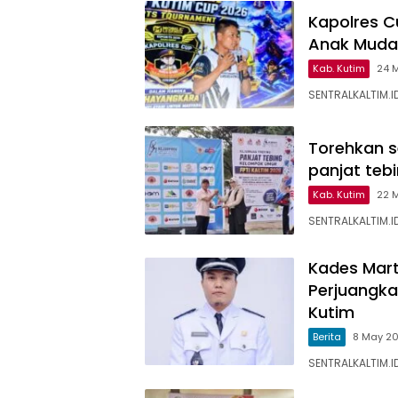
Kapolres Cu
Anak Muda
Kab. Kutim
24 
SENTRALKALTIM.ID
Torehkan s
panjat teb
Kab. Kutim
22 
SENTRALKALTIM.I
Kades Mart
Perjuangk
Kutim
Berita
8 May 2
SENTRALKALTIM.ID