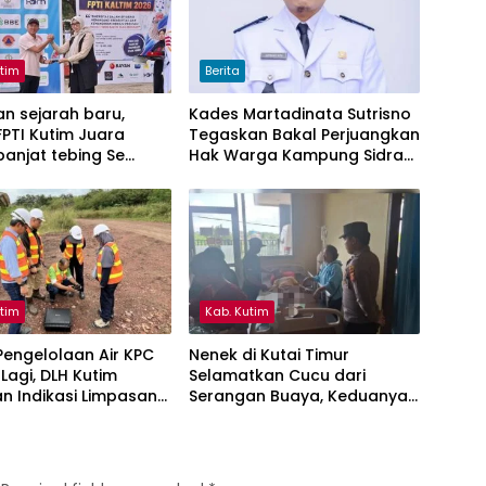
utim
Berita
n sejarah baru,
Kades Martadinata Sutrisno
PTI Kutim Juara
Tegaskan Bakal Perjuangkan
anjat tebing Se
Hak Warga Kampung Sidrap
ntan Timur
Ber-KTP Kutim
utim
Kab. Kutim
engelolaan Air KPC
Nenek di Kutai Timur
 Lagi, DLH Kutim
Selamatkan Cucu dari
n Indikasi Limpasan
Serangan Buaya, Keduanya
ai Bendili
Alami Luka