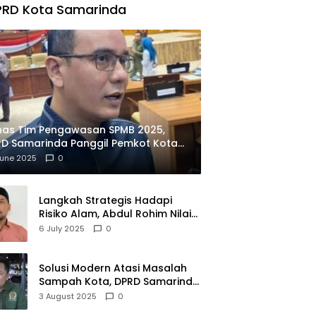
PRD Kota Samarinda
has Tim Pengawasan SPMB 2025,
D Samarinda Panggil Pemkot Kota
ian
June 2025
0
Langkah Strategis Hadapi
Risiko Alam, Abdul Rohim Nilai
Samarinda Siap Jadi Pusat
6 July 2025
0
Logistik Bencana Kalimantan
Solusi Modern Atasi Masalah
Sampah Kota, DPRD Samarinda
Dukung Penuh Proyek PLTSA
3 August 2025
0