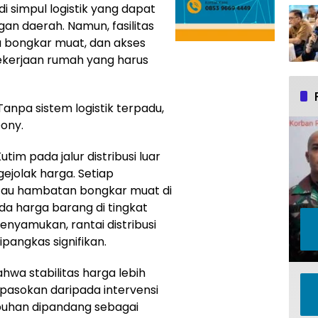
 simpul logistik yang dapat
n daerah. Namun, fasilitas
a bongkar muat, dan akses
ekerjaan rumah yang harus
npa sistem logistik terpadu,
ony.
tim pada jalur distribusi luar
jolak harga. Setiap
atau hambatan bongkar muat di
a harga barang di tingkat
nyamukan, rantai distribusi
angkas signifikan.
hwa stabilitas harga lebih
pasokan daripada intervensi
abuhan dipandang sebagai