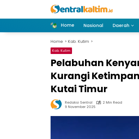
Skip
to
content
Home
Nasional
Daerah
Home
Kab. Kutim
Kab. Kutim
Pelabuhan Kenya
Kurangi Ketimpang
Kutai Timur
Redaksi Sentral
2 Min Read
9 November 2025