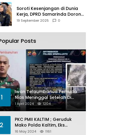
Soroti Kesenjangan di Dunia
Kerja, DPRD Samarinda Dorong
Pemkot Gencarkan
19 September 2025
0
Pemberdayaan Perempuan
Popular Posts
Iwan Telaumbanua Pemuda
1
Nias Meninggal Setelah Di
Habisi Oknum TNI AL
1 April 2024
1204
PKC PMII KALTIM ; Geruduk
2
Mako Polda Kaltim, Eks
Lubang Tambang Banyak
16 May 2024
1161