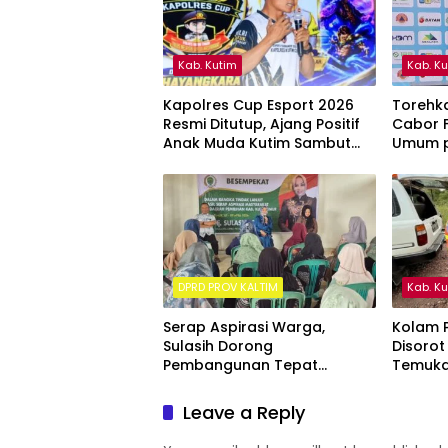
Kab. Kutim
Kab. K
Kapolres Cup Esport 2026
Torehka
Resmi Ditutup, Ajang Positif
Cabor F
Anak Muda Kutim Sambut
Umum p
Hari Bhayangkara ke-80
Kalima
DPRD PROV KALTIM
Kab. K
Serap Aspirasi Warga,
Kolam P
Sulasih Dorong
Disorot
Pembangunan Tepat
Temuka
Sasaran di Sangatta Utara
ke Sung
Leave a Reply