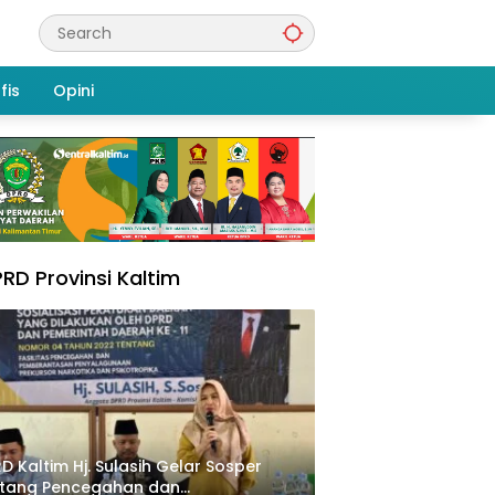
fis
Opini
RD Provinsi Kaltim
D Kaltim Hj. Sulasih Gelar Sosper
ntang Pencegahan dan