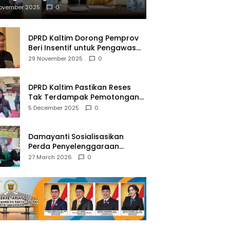
mberantasan NAPZA
November 2025
0
DPRD Kaltim Dorong Pemprov
Beri Insentif untuk Pengawas
Madrasah dan Pendidikan
29 November 2025
0
Agama
DPRD Kaltim Pastikan Reses
Tak Terdampak Pemotongan
Transfer Dana Pusat
5 December 2025
0
Damayanti Sosialisasikan
Perda Penyelenggaraan
Pendidikan Pancasila dan
27 March 2026
0
Wawasan Kebangsaan