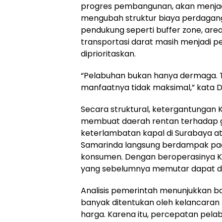
progres pembangunan, akan menjadi
mengubah struktur biaya perdaganga
pendukung seperti buffer zone, are
transportasi darat masih menjadi p
diprioritaskan.
“Pelabuhan bukan hanya dermaga. Ta
manfaatnya tidak maksimal,” kata D
Secara struktural, ketergantungan Ku
membuat daerah rentan terhadap ge
keterlambatan kapal di Surabaya 
Samarinda langsung berdampak pad
konsumen. Dengan beroperasinya Ke
yang sebelumnya memutar dapat dip
Analisis pemerintah menunjukkan ba
banyak ditentukan oleh kelancaran 
harga. Karena itu, percepatan pel