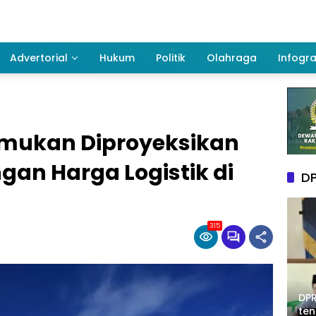
Advertorial
Hukum
Politik
Olahraga
Infogra
mukan Diproyeksikan
an Harga Logistik di
DP
315
DPR
te