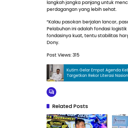
langkah jangka panjang untuk menc
perdagangan yang lebih sehat.
“Kalau pasokan berjalan lancar, pasa
Pelabuhan ini adalah fondasi logistik
fondasinya kuat, tentu stabilitas ha
Dony.
Post Views:
315
Kutim Gelar Empat Agenda Ke
Targetkan Rekor Literasi Nasion
Related Posts