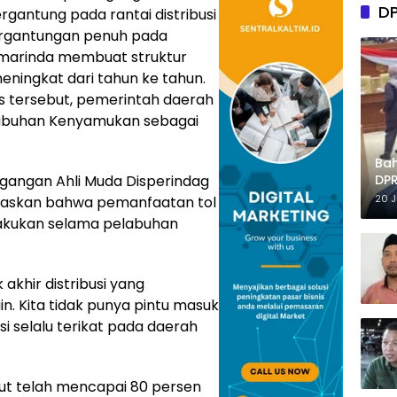
D
rgantung pada rantai distribusi
tergantungan penuh pada
amarinda membuat struktur
meningkat dari tahun ke tahun.
s tersebut, pemerintah daerah
abuhan Kenyamukan sebagai
Ba
gangan Ahli Muda Disperindag
DPR
Tep
20 
elaskan bahwa pemanfaatan tol
lakukan selama pelabuhan
 akhir distribusi yang
n. Kita tidak punya pintu masuk
usi selalu terikat pada daerah
ut telah mencapai 80 persen