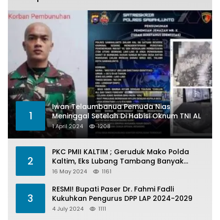
Iwan Telaumbanua Pemuda Nias
1
Meninggal Setelah Di Habisi Oknum TNI AL
1 April 2024
1208
PKC PMII KALTIM ; Geruduk Mako Polda
2
Kaltim, Eks Lubang Tambang Banyak
Menelan Korban
16 May 2024
1161
RESMI! Bupati Paser Dr. Fahmi Fadli
3
Kukuhkan Pengurus DPP LAP 2024-2029
4 July 2024
1111