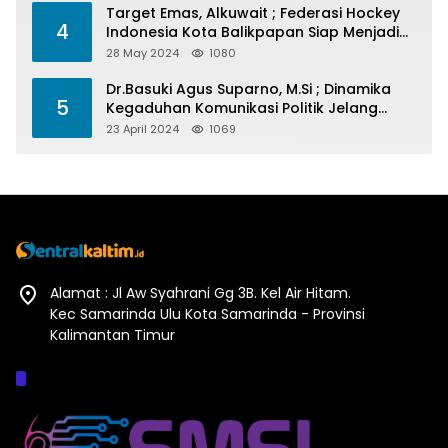
Target Emas, Alkuwait ; Federasi Hockey
4
Indonesia Kota Balikpapan Siap Menjadi
Barometer Prestasi Di Kaltim
28 May 2024
1080
Dr.Basuki Agus Suparno, M.Si ; Dinamika
5
Kegaduhan Komunikasi Politik Jelang
Pesta Politik 2024
23 April 2024
1069
Alamat : Jl Aw Syahrani Gg 3B. Kel Air Hitam.
Kec Samarinda Ulu Kota Samarinda - Provinsi
Kalimantan Timur
Afiliasi :