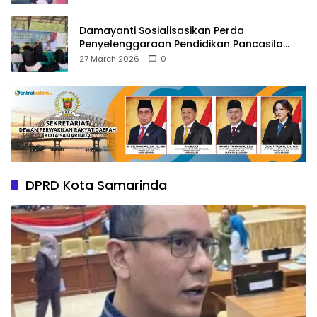
Damayanti Sosialisasikan Perda
Penyelenggaraan Pendidikan Pancasila
dan Wawasan Kebangsaan
27 March 2026
0
DPRD Kota Samarinda