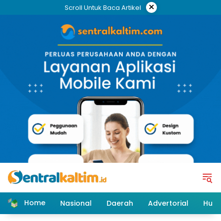
Skip
×
Scroll Untuk Baca Artikel
to
content
Home
Nasional
Daerah
Advertorial
Huk