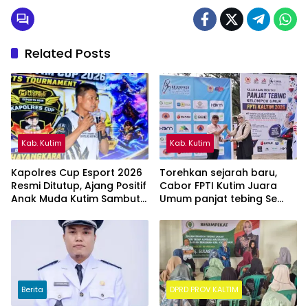
Related Posts
Kab. Kutim
Kab. Kutim
Kapolres Cup Esport 2026
Torehkan sejarah baru,
Resmi Ditutup, Ajang Positif
Cabor FPTI Kutim Juara
Anak Muda Kutim Sambut
Umum panjat tebing Se
Hari Bhayangkara ke-80
Kalimantan Timur
Berita
DPRD PROV KALTIM