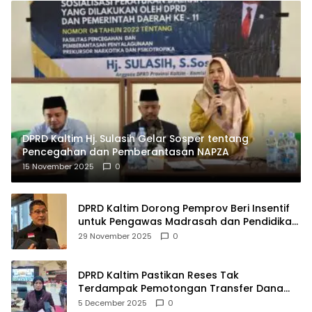
DPRD Kaltim Hj. Sulasih Gelar Sosper tentang
Pencegahan dan Pemberantasan NAPZA
15 November 2025
0
DPRD Kaltim Dorong Pemprov Beri Insentif
untuk Pengawas Madrasah dan Pendidikan
Agama
29 November 2025
0
DPRD Kaltim Pastikan Reses Tak
Terdampak Pemotongan Transfer Dana
Pusat
5 December 2025
0