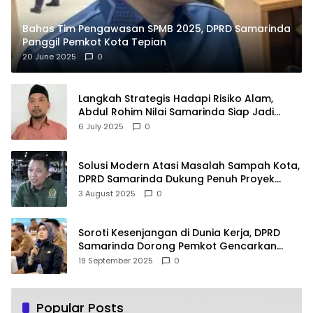
Bahas Tim Pengawasan SPMB 2025, DPRD Samarinda
Panggil Pemkot Kota Tepian
20 June 2025
0
Langkah Strategis Hadapi Risiko Alam,
Abdul Rohim Nilai Samarinda Siap Jadi
Pusat Logistik Bencana Kalimantan
6 July 2025
0
Solusi Modern Atasi Masalah Sampah Kota,
DPRD Samarinda Dukung Penuh Proyek
PLTSA
3 August 2025
0
Soroti Kesenjangan di Dunia Kerja, DPRD
Samarinda Dorong Pemkot Gencarkan
Pemberdayaan Perempuan
19 September 2025
0
Popular Posts