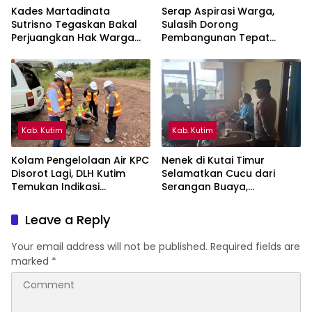
Kades Martadinata
Serap Aspirasi Warga,
Sutrisno Tegaskan Bakal
Sulasih Dorong
Perjuangkan Hak Warga
Pembangunan Tepat
Kampung Sidrap Ber-KTP
Sasaran di Sangatta Utara
Kutim
Kab. Kutim
Kab. Kutim
Kolam Pengelolaan Air KPC
Nenek di Kutai Timur
Disorot Lagi, DLH Kutim
Selamatkan Cucu dari
Temukan Indikasi
Serangan Buaya,
Limpasan ke Sungai Bendili
Keduanya Alami Luka
Leave a Reply
Your email address will not be published.
Required fields are
marked
*