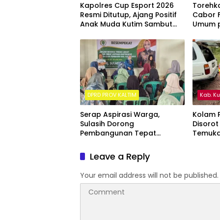
Kapolres Cup Esport 2026
Torehka
Resmi Ditutup, Ajang Positif
Cabor F
Anak Muda Kutim Sambut
Umum p
Hari Bhayangkara ke-80
Kalima
DPRD PROV KALTIM
Kab. K
Serap Aspirasi Warga,
Kolam P
Sulasih Dorong
Disorot
Pembangunan Tepat
Temuka
Sasaran di Sangatta Utara
ke Sung
Leave a Reply
Your email address will not be published.