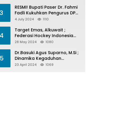
Menelan Korban
RESMI! Bupati Paser Dr. Fahmi
3
Fadli Kukuhkan Pengurus DPP
LAP 2024-2029
4 July 2024
1110
Target Emas, Alkuwait ;
4
Federasi Hockey Indonesia
Kota Balikpapan Siap Menjadi
28 May 2024
1080
Barometer Prestasi Di Kaltim
Dr.Basuki Agus Suparno, M.Si ;
5
Dinamika Kegaduhan
Komunikasi Politik Jelang
23 April 2024
1069
Pesta Politik 2024