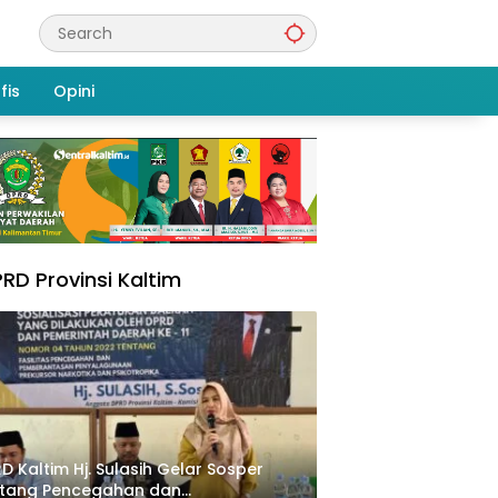
fis
Opini
RD Provinsi Kaltim
D Kaltim Hj. Sulasih Gelar Sosper
ntang Pencegahan dan