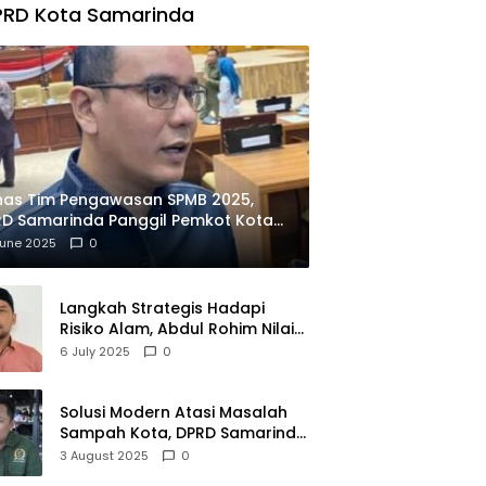
PRD Kota Samarinda
has Tim Pengawasan SPMB 2025,
D Samarinda Panggil Pemkot Kota
ian
June 2025
0
Langkah Strategis Hadapi
Risiko Alam, Abdul Rohim Nilai
Samarinda Siap Jadi Pusat
6 July 2025
0
Logistik Bencana Kalimantan
Solusi Modern Atasi Masalah
Sampah Kota, DPRD Samarinda
Dukung Penuh Proyek PLTSA
3 August 2025
0