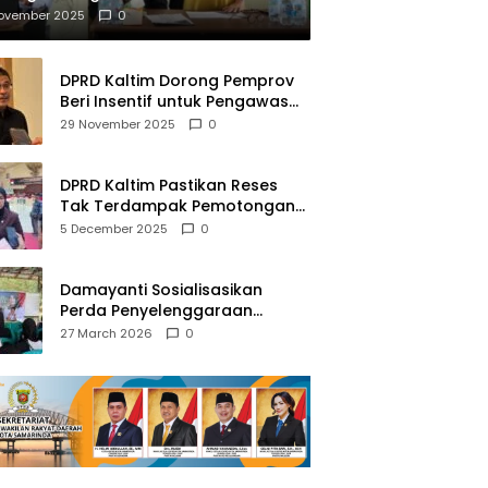
mberantasan NAPZA
November 2025
0
DPRD Kaltim Dorong Pemprov
Beri Insentif untuk Pengawas
Madrasah dan Pendidikan
29 November 2025
0
Agama
DPRD Kaltim Pastikan Reses
Tak Terdampak Pemotongan
Transfer Dana Pusat
5 December 2025
0
Damayanti Sosialisasikan
Perda Penyelenggaraan
Pendidikan Pancasila dan
27 March 2026
0
Wawasan Kebangsaan