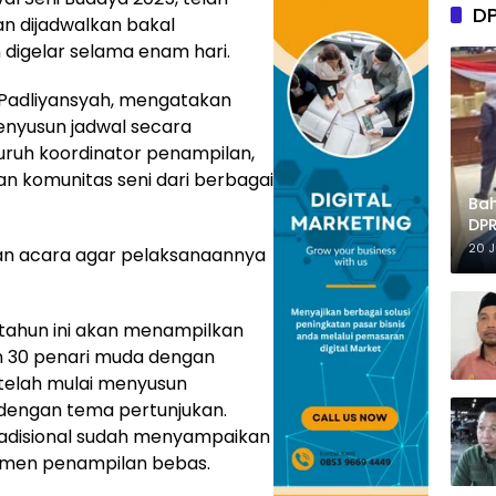
D
an dijadwalkan bakal
digelar selama enam hari.
 Padliyansyah, mengatakan
enyusun jadwal secara
eluruh koordinator penampilan,
an komunitas seni dari berbagai
Ba
DPR
Tep
20 
n acara agar pelaksanaannya
tahun ini akan menampilkan
n 30 penari muda dengan
 telah mulai menyusun
dengan tema pertunjukan.
tradisional sudah menyampaikan
egmen penampilan bebas.