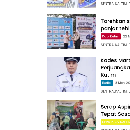
SENTRALKALTIM.ID
Torehkan s
panjat teb
Kab. Kutim
22 
SENTRALKALTIM.I
Kades Mart
Perjuangk
Kutim
Berita
8 May 2
SENTRALKALTIM.ID
Serap Aspi
Tepat Sasa
DPRD PROV KALTI