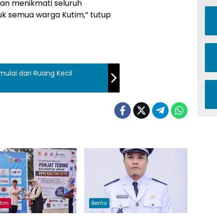
an menikmati seluruh
tuk semua warga Kutim,” tutup
imulai dari Ruang Kecil
utim
Berita