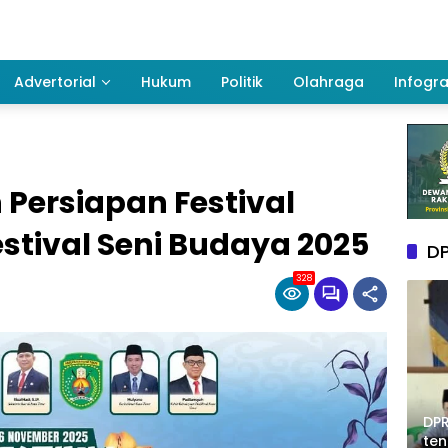
Advertorial
Hukum
Politik
Olahraga
Infogra
Persiapan Festival
stival Seni Budaya 2025
DP
328
DPR
te