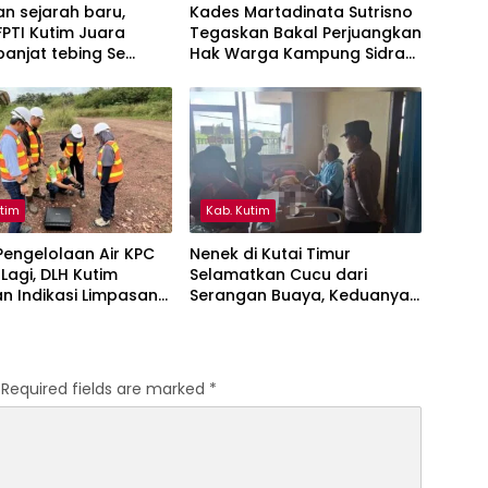
n sejarah baru,
Kades Martadinata Sutrisno
PTI Kutim Juara
Tegaskan Bakal Perjuangkan
anjat tebing Se
Hak Warga Kampung Sidrap
ntan Timur
Ber-KTP Kutim
utim
Kab. Kutim
engelolaan Air KPC
Nenek di Kutai Timur
 Lagi, DLH Kutim
Selamatkan Cucu dari
n Indikasi Limpasan
Serangan Buaya, Keduanya
ai Bendili
Alami Luka
Required fields are marked
*