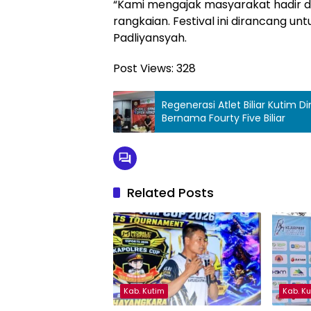
“Kami mengajak masyarakat hadir d
rangkaian. Festival ini dirancang un
Padliyansyah.
Post Views:
328
Regenerasi Atlet Biliar Kutim D
Bernama Fourty Five Biliar
Related Posts
Kab. Kutim
Kab. K