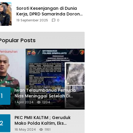
Soroti Kesenjangan di Dunia
Kerja, DPRD Samarinda Dorong
Pemkot Gencarkan
19 September 2025
0
Pemberdayaan Perempuan
Popular Posts
Iwan Telaumbanua Pemuda
1
Nias Meninggal Setelah Di
Habisi Oknum TNI AL
1 April 2024
1204
PKC PMII KALTIM ; Geruduk
2
Mako Polda Kaltim, Eks
Lubang Tambang Banyak
16 May 2024
1161