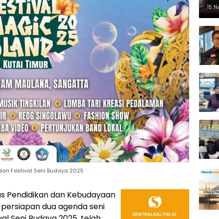
Pe
15 
dan Festival Seni Budaya 2025
as Pendidikan dan Kebudayaan
persiapan dua agenda seni
val Seni Budaya 2025, telah