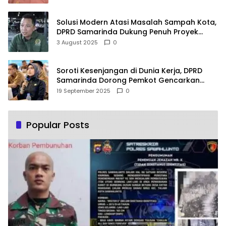
Solusi Modern Atasi Masalah Sampah Kota,
DPRD Samarinda Dukung Penuh Proyek
PLTSA
3 August 2025
0
Soroti Kesenjangan di Dunia Kerja, DPRD
Samarinda Dorong Pemkot Gencarkan
Pemberdayaan Perempuan
19 September 2025
0
Popular Posts