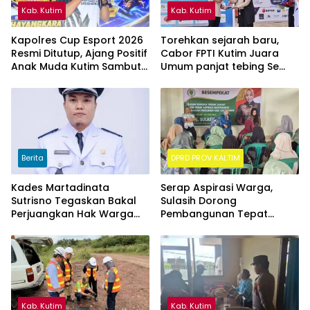
Kab. Kutim
Kab. Kutim
Kapolres Cup Esport 2026
Torehkan sejarah baru,
Resmi Ditutup, Ajang Positif
Cabor FPTI Kutim Juara
Anak Muda Kutim Sambut
Umum panjat tebing Se
Hari Bhayangkara ke-80
Kalimantan Timur
Berita
DPRD PROV KALTIM
Kades Martadinata
Serap Aspirasi Warga,
Sutrisno Tegaskan Bakal
Sulasih Dorong
Perjuangkan Hak Warga
Pembangunan Tepat
Kampung Sidrap Ber-KTP
Sasaran di Sangatta Utara
Kutim
Kab. Kutim
Kab. Kutim