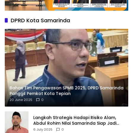
DPRD Kota Samarinda
Bahas Tim Pengawasan SPMB 2025, DPRD Samarinda
Panggil Pemkot Kota Tepian
20 June 2025
0
Langkah Strategis Hadapi Risiko Alam,
Abdul Rohim Nilai Samarinda Siap Jadi
Pusat Logistik Bencana Kalimantan
6 July 2025
0