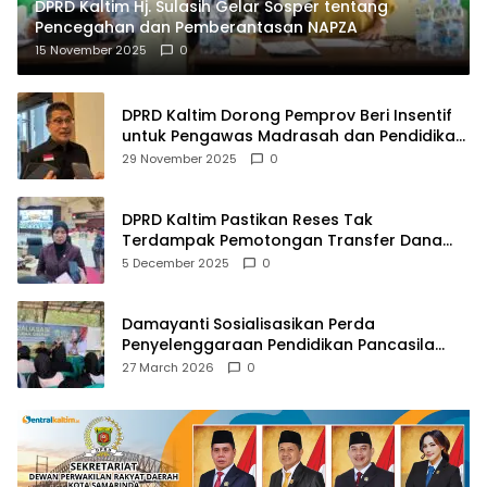
DPRD Kaltim Hj. Sulasih Gelar Sosper tentang
Pencegahan dan Pemberantasan NAPZA
15 November 2025
0
DPRD Kaltim Dorong Pemprov Beri Insentif
untuk Pengawas Madrasah dan Pendidikan
Agama
29 November 2025
0
DPRD Kaltim Pastikan Reses Tak
Terdampak Pemotongan Transfer Dana
Pusat
5 December 2025
0
Damayanti Sosialisasikan Perda
Penyelenggaraan Pendidikan Pancasila
dan Wawasan Kebangsaan
27 March 2026
0