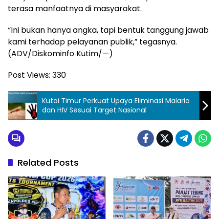
terasa manfaatnya di masyarakat.
“Ini bukan hanya angka, tapi bentuk tanggung jawab
kami terhadap pelayanan publik,” tegasnya.
(ADV/Diskominfo Kutim/—)
Post Views:
330
Kutai Timur Perkuat Upaya Eliminasi Malaria
dan HIV Sesuai Target Nasional
Related Posts