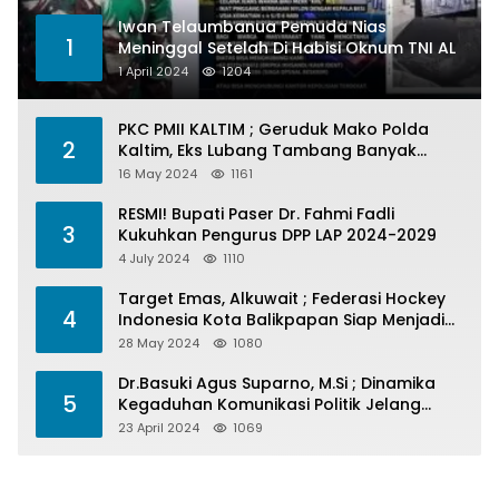
Iwan Telaumbanua Pemuda Nias
1
Meninggal Setelah Di Habisi Oknum TNI AL
1 April 2024
1204
PKC PMII KALTIM ; Geruduk Mako Polda
2
Kaltim, Eks Lubang Tambang Banyak
Menelan Korban
16 May 2024
1161
RESMI! Bupati Paser Dr. Fahmi Fadli
3
Kukuhkan Pengurus DPP LAP 2024-2029
4 July 2024
1110
Target Emas, Alkuwait ; Federasi Hockey
4
Indonesia Kota Balikpapan Siap Menjadi
Barometer Prestasi Di Kaltim
28 May 2024
1080
Dr.Basuki Agus Suparno, M.Si ; Dinamika
5
Kegaduhan Komunikasi Politik Jelang
Pesta Politik 2024
23 April 2024
1069