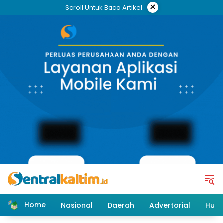
Skip
×
Scroll Untuk Baca Artikel
to
content
Home
Nasional
Daerah
Advertorial
Huk