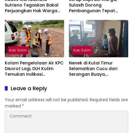
Sutrisno Tegaskan Bakal
Sulasih Dorong
Perjuangkan Hak Warga
Pembangunan Tepat
Kampung Sidrap Ber-KTP
Sasaran di Sangatta Utara
Kutim
Kab. Kutim
Kab. Kutim
Kolam Pengelolaan Air KPC
Nenek di Kutai Timur
Disorot Lagi, DLH Kutim
Selamatkan Cucu dari
Temukan Indikasi
Serangan Buaya,
Limpasan ke Sungai Bendili
Keduanya Alami Luka
Leave a Reply
Your email address will not be published.
Required fields are
marked
*