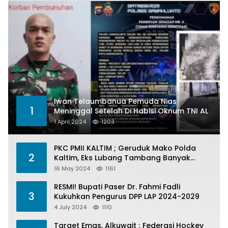
Iwan Telaumbanua Pemuda Nias
1
Meninggal Setelah Di Habisi Oknum TNI AL
1 April 2024
1203
PKC PMII KALTIM ; Geruduk Mako Polda
2
Kaltim, Eks Lubang Tambang Banyak
Menelan Korban
16 May 2024
1161
RESMI! Bupati Paser Dr. Fahmi Fadli
3
Kukuhkan Pengurus DPP LAP 2024-2029
4 July 2024
1110
Target Emas, Alkuwait ; Federasi Hockey