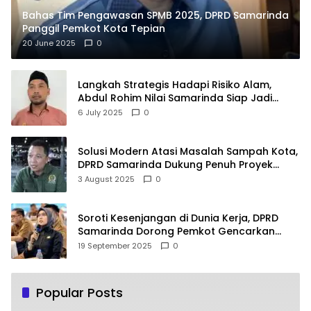
Bahas Tim Pengawasan SPMB 2025, DPRD Samarinda
Panggil Pemkot Kota Tepian
20 June 2025
0
Langkah Strategis Hadapi Risiko Alam,
Abdul Rohim Nilai Samarinda Siap Jadi
Pusat Logistik Bencana Kalimantan
6 July 2025
0
Solusi Modern Atasi Masalah Sampah Kota,
DPRD Samarinda Dukung Penuh Proyek
PLTSA
3 August 2025
0
Soroti Kesenjangan di Dunia Kerja, DPRD
Samarinda Dorong Pemkot Gencarkan
Pemberdayaan Perempuan
19 September 2025
0
Popular Posts