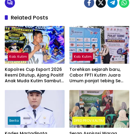
Related Posts
Kab. Kutim
Kab. Kutim
Kapolres Cup Esport 2026
Torehkan sejarah baru,
Resmi Ditutup, Ajang Positif
Cabor FPTI Kutim Juara
Anak Muda Kutim Sambut
Umum panjat tebing Se
Hari Bhayangkara ke-80
Kalimantan Timur
Berita
DPRD PROV KALTIM
Kades Martadinata
Serap Aspirasi Warga,