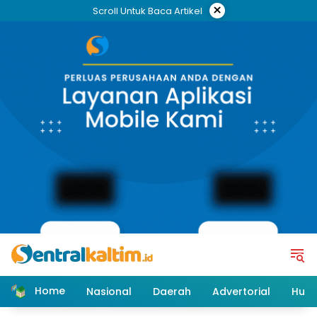
Skip
×
Scroll Untuk Baca Artikel
to
content
Home
Nasional
Daerah
Advertorial
Huk