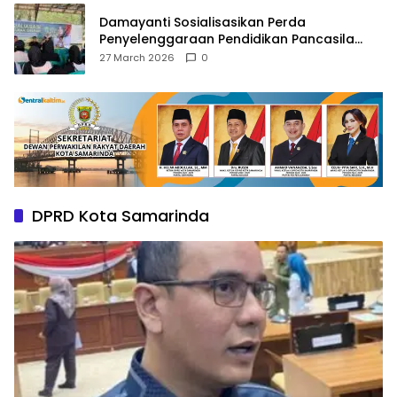
Damayanti Sosialisasikan Perda
Penyelenggaraan Pendidikan Pancasila
dan Wawasan Kebangsaan
27 March 2026
0
DPRD Kota Samarinda