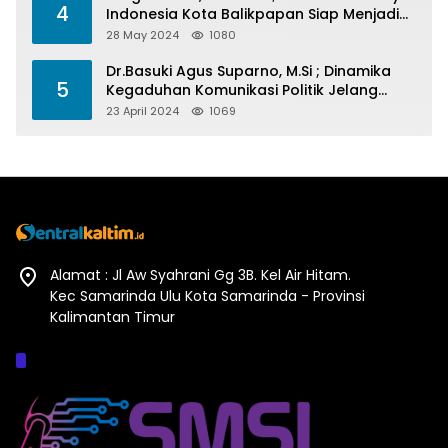
4
Indonesia Kota Balikpapan Siap Menjadi
Barometer Prestasi Di Kaltim
28 May 2024
1080
Dr.Basuki Agus Suparno, M.Si ; Dinamika
5
Kegaduhan Komunikasi Politik Jelang
Pesta Politik 2024
23 April 2024
1069
Alamat : Jl Aw Syahrani Gg 3B. Kel Air Hitam.
Kec Samarinda Ulu Kota Samarinda - Provinsi
Kalimantan Timur
Afiliasi :