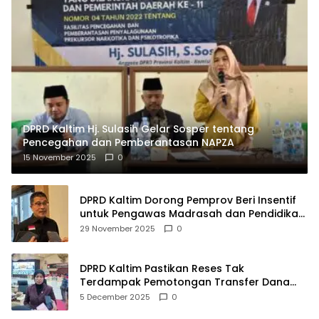
DPRD Kaltim Hj. Sulasih Gelar Sosper tentang
Pencegahan dan Pemberantasan NAPZA
15 November 2025
0
DPRD Kaltim Dorong Pemprov Beri Insentif
untuk Pengawas Madrasah dan Pendidikan
Agama
29 November 2025
0
DPRD Kaltim Pastikan Reses Tak
Terdampak Pemotongan Transfer Dana
Pusat
5 December 2025
0