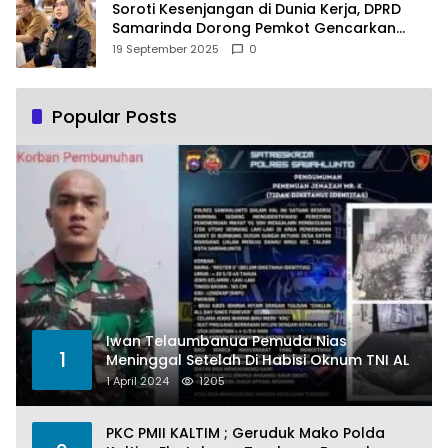
Soroti Kesenjangan di Dunia Kerja, DPRD
Samarinda Dorong Pemkot Gencarkan
Pemberdayaan Perempuan
19 September 2025
0
Popular Posts
Iwan Telaumbanua Pemuda Nias
1
Meninggal Setelah Di Habisi Oknum TNI AL
1 April 2024
1205
PKC PMII KALTIM ; Geruduk Mako Polda