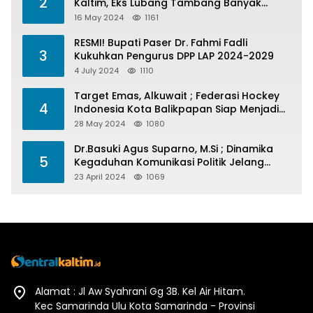
2
Kaltim, Eks Lubang Tambang Banyak
Menelan Korban
16 May 2024
1161
RESMI! Bupati Paser Dr. Fahmi Fadli
3
Kukuhkan Pengurus DPP LAP 2024-2029
4 July 2024
1110
Target Emas, Alkuwait ; Federasi Hockey
4
Indonesia Kota Balikpapan Siap Menjadi
Barometer Prestasi Di Kaltim
28 May 2024
1080
Dr.Basuki Agus Suparno, M.Si ; Dinamika
5
Kegaduhan Komunikasi Politik Jelang
Pesta Politik 2024
23 April 2024
1069
Alamat : Jl Aw Syahrani Gg 3B. Kel Air Hitam.
Kec Samarinda Ulu Kota Samarinda - Provinsi