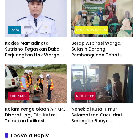
Berita
DPRD PROV KALTIM
Kades Martadinata
Serap Aspirasi Warga,
Sutrisno Tegaskan Bakal
Sulasih Dorong
Perjuangkan Hak Warga
Pembangunan Tepat
Kampung Sidrap Ber-KTP
Sasaran di Sangatta Utara
Kutim
Kab. Kutim
Kab. Kutim
Kolam Pengelolaan Air KPC
Nenek di Kutai Timur
Disorot Lagi, DLH Kutim
Selamatkan Cucu dari
Temukan Indikasi
Serangan Buaya,
Limpasan ke Sungai Bendili
Keduanya Alami Luka
Leave a Reply