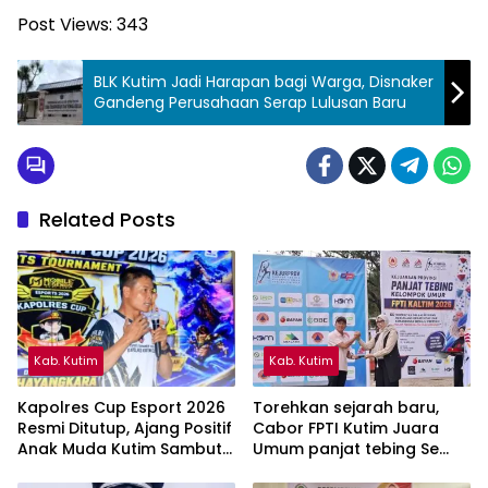
Post Views:
343
BLK Kutim Jadi Harapan bagi Warga, Disnaker
Gandeng Perusahaan Serap Lulusan Baru
Related Posts
Kab. Kutim
Kab. Kutim
Kapolres Cup Esport 2026
Torehkan sejarah baru,
Resmi Ditutup, Ajang Positif
Cabor FPTI Kutim Juara
Anak Muda Kutim Sambut
Umum panjat tebing Se
Hari Bhayangkara ke-80
Kalimantan Timur