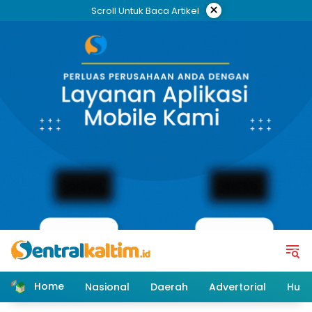
Skip
×
Scroll Untuk Baca Artikel
to
content
Home
Nasional
Daerah
Advertorial
Huk