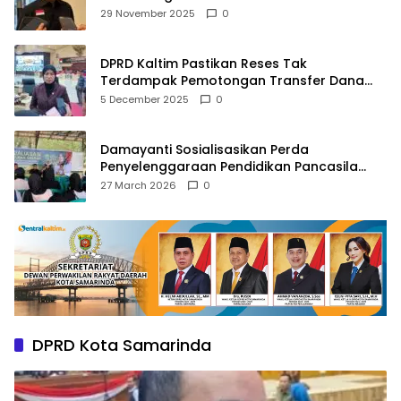
Agama
29 November 2025
0
DPRD Kaltim Pastikan Reses Tak
Terdampak Pemotongan Transfer Dana
Pusat
5 December 2025
0
Damayanti Sosialisasikan Perda
Penyelenggaraan Pendidikan Pancasila
dan Wawasan Kebangsaan
27 March 2026
0
DPRD Kota Samarinda