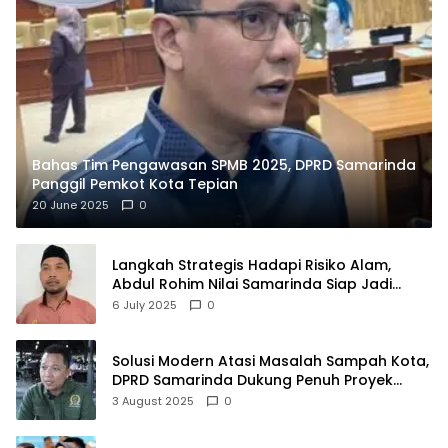
Bahas Tim Pengawasan SPMB 2025, DPRD Samarinda
Panggil Pemkot Kota Tepian
20 June 2025
0
Langkah Strategis Hadapi Risiko Alam,
Abdul Rohim Nilai Samarinda Siap Jadi
Pusat Logistik Bencana Kalimantan
6 July 2025
0
Solusi Modern Atasi Masalah Sampah Kota,
DPRD Samarinda Dukung Penuh Proyek
PLTSA
3 August 2025
0