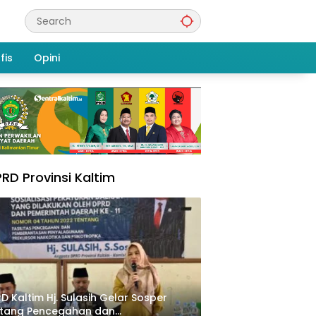
fis
Opini
RD Provinsi Kaltim
D Kaltim Hj. Sulasih Gelar Sosper
ntang Pencegahan dan