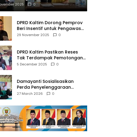
mberantasan NAPZA
November 2025
0
DPRD Kaltim Dorong Pemprov
Beri Insentif untuk Pengawas
Madrasah dan Pendidikan
29 November 2025
0
Agama
DPRD Kaltim Pastikan Reses
Tak Terdampak Pemotongan
Transfer Dana Pusat
5 December 2025
0
Damayanti Sosialisasikan
Perda Penyelenggaraan
Pendidikan Pancasila dan
27 March 2026
0
Wawasan Kebangsaan