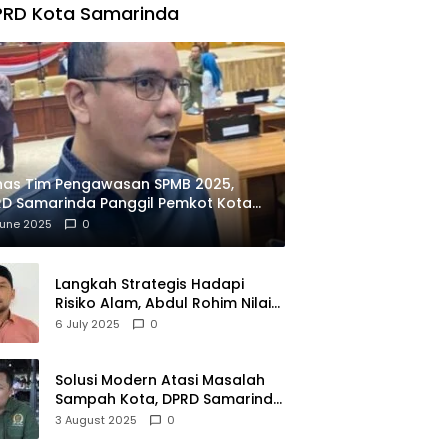
PRD Kota Samarinda
has Tim Pengawasan SPMB 2025,
D Samarinda Panggil Pemkot Kota
ian
June 2025
0
Langkah Strategis Hadapi
Risiko Alam, Abdul Rohim Nilai
Samarinda Siap Jadi Pusat
6 July 2025
0
Logistik Bencana Kalimantan
Solusi Modern Atasi Masalah
Sampah Kota, DPRD Samarinda
Dukung Penuh Proyek PLTSA
3 August 2025
0