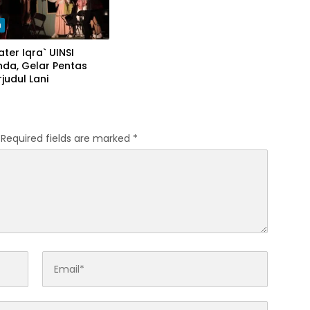
a
ter Iqra` UINSI
da, Gelar Pentas
rjudul Lani
Required fields are marked
*