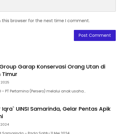
 this browser for the next time I comment.
Group Garap Konservasi Orang Utan di
 Timur
y 2025
D – PT Pertamina (Persero) melalui anak usaha…
 Iqra` UINSI Samarinda, Gelar Pentas Apik
ni
 2024
d Samarinda – Pada Sabtu 11 Mei 2024, …