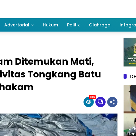
Advertorial
Hukum
Politik
Olahraga
Infogra
am Ditemukan Mati,
ivitas Tongkang Batu
DP
Mahakam
136
DPR
te