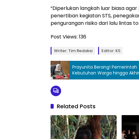
“Diperlukan langkah luar biasa agar 
penertiban kegiatan STS, penegakan
pengurangan risiko dari lalu lintas 
Post Views:
136
Writer: Tim Redaksi
Editor: KS
Prayunita Berang! Pemerintah
Kebutuhan Warga hingga Akhi
Related Posts