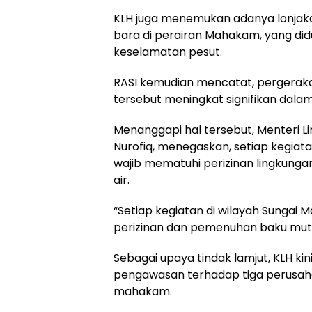
KLH juga menemukan adanya lonjaka
bara di perairan Mahakam, yang did
keselamatan pesut.
RASI kemudian mencatat, pergerak
tersebut meningkat signifikan dala
Menanggapi hal tersebut, Menteri Li
Nurofiq, menegaskan, setiap kegiat
wajib mematuhi perizinan lingkun
air.
“Setiap kegiatan di wilayah Sungai
perizinan dan pemenuhan baku mutu 
Sebagai upaya tindak lamjut, KLH ki
pengawasan terhadap tiga perusaha
mahakam.