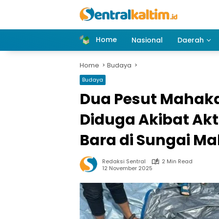
Skip
to
content
Home
Nasional
Daerah
Home
Budaya
Budaya
Dua Pesut Mahak
Diduga Akibat Akt
Bara di Sungai 
Redaksi Sentral
2 Min Read
12 November 2025