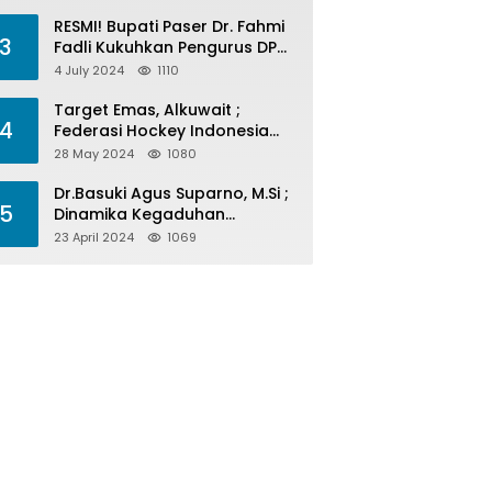
Menelan Korban
RESMI! Bupati Paser Dr. Fahmi
3
Fadli Kukuhkan Pengurus DPP
LAP 2024-2029
4 July 2024
1110
Target Emas, Alkuwait ;
4
Federasi Hockey Indonesia
Kota Balikpapan Siap Menjadi
28 May 2024
1080
Barometer Prestasi Di Kaltim
Dr.Basuki Agus Suparno, M.Si ;
5
Dinamika Kegaduhan
Komunikasi Politik Jelang
23 April 2024
1069
Pesta Politik 2024