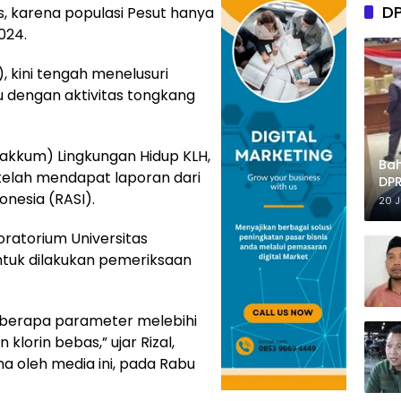
D
us, karena populasi Pesut hanya
024.
, kini tengah menelusuri
u dengan aktivitas tongkang
akkum) Lingkungan Hidup KLH,
Ba
telah mendapat laporan dari
DPR
onesia (RASI).
Tep
20 
ratorium Universitas
tuk dilakukan pemeriksaan
 beberapa parameter melebihi
 klorin bebas,” ujar Rizal,
a oleh media ini, pada Rabu