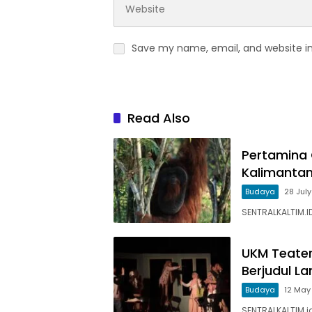
Save my name, email, and website in
Read Also
Pertamina 
Kalimantan
Budaya
28 Jul
SENTRALKALTIM.I
UKM Teater
Berjudul La
Budaya
12 May
SENTRALKALTIM.i