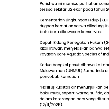
Peristiwa ini memicu perhatian seri
tersisa sekitar 62 ekor pada tahun 2
Kementerian Lingkungan Hidup (KLH)
dugaan kematian satwa dilindungi it
batu bara dikawasan konservasi.
Deputi Bidang Penegakan Hukum (G
Rizal Irawan, menjelaskan bahwa se
Yayasan Rare Aquatic Species of Ind
Kedua bangkai pesut dibawa ke Labo
Mulawarman (UNMUL) Samarinda un
penyebab kematian.
“Hasil uji kualitas air menunjukkan
baku mutu, seperti warna, sulfida, dan
dalam keterangan pers yang diterim
(12/11/2025).