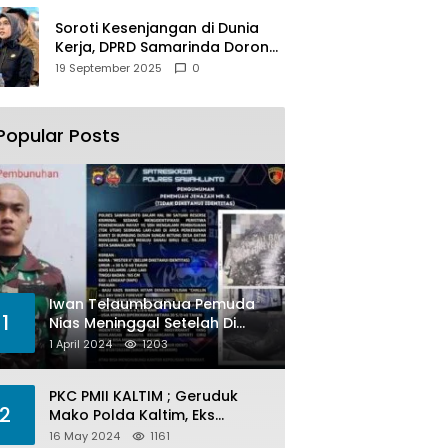
Soroti Kesenjangan di Dunia
Kerja, DPRD Samarinda Dorong
Pemkot Gencarkan
19 September 2025
0
Pemberdayaan Perempuan
Popular Posts
Iwan Telaumbanua Pemuda
1
Nias Meninggal Setelah Di
Habisi Oknum TNI AL
1 April 2024
1203
PKC PMII KALTIM ; Geruduk
2
Mako Polda Kaltim, Eks
Lubang Tambang Banyak
16 May 2024
1161