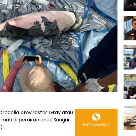
Pe
15 
rcaella brevirostris Gray atau
mati di perairan anak Sungai
).