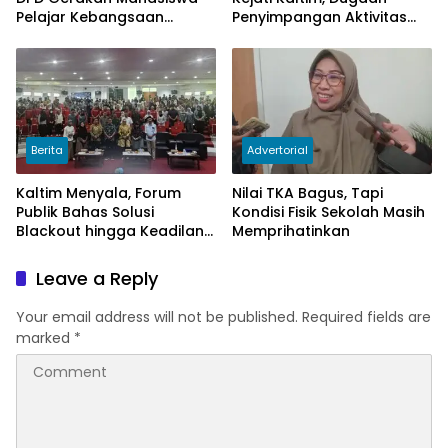
Pelajar Kebangsaan
Penyimpangan Aktivitas
Kalimantan Timur.
Bongkar Muat Cangkang
Sawit di Logpond Tubaan
Berita
Advertorial
Kaltim Menyala, Forum
Nilai TKA Bagus, Tapi
Publik Bahas Solusi
Kondisi Fisik Sekolah Masih
Blackout hingga Keadilan
Memprihatinkan
Tarif Listrik di Pelosok Desa
Leave a Reply
Your email address will not be published.
Required fields are
marked
*