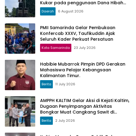
Kukar pada penggunaan Dana Hibah
PSU Kukar Tahun 2025
Daerah
6 August 2026
PMII Samarinda Gelar Pembukaan
Konfercab XXXV, Taufikuddin Ajak
Seluruh Kader Perkuat Persatuan
Kota Samarinda
23 July 2026
Habibie Mubarrok Pimpin DPD Gerakan
Mahasiswa Pelajar Kebangsaan
Kalimantan Timur.
Berita
11 July 2026
AMPPH KALTIM Gelar Aksi di Kejati Kaltim,
Dugaan Penyimpangan Aktivitas
Bongkar Muat Cangkang Sawit di
Logpond Tubaan
Berita
2 July 2026