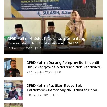
DPRD Kaltim Hj. Sulasih Gelar Sosper tentang
Pencegahan dan Pemberantasan NAPZA
15 November 2025
0
DPRD Kaltim Dorong Pemprov Beri Insentif
untuk Pengawas Madrasah dan Pendidikan
Agama
29 November 2025
0
DPRD Kaltim Pastikan Reses Tak
Terdampak Pemotongan Transfer Dana
Pusat
5 December 2025
0