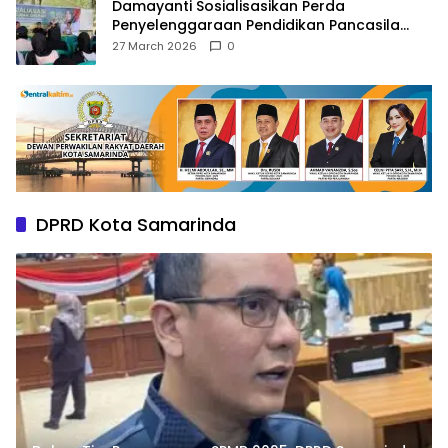
Damayanti Sosialisasikan Perda
Penyelenggaraan Pendidikan Pancasila
dan Wawasan Kebangsaan
27 March 2026
0
DPRD Kota Samarinda