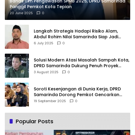
Bahas Tim Pengawasan SPMB 2025, DPRD Samarinda
Panggil Pemkot Kota Tepian
20 June 2025
0
Langkah Strategis Hadapi Risiko Alam,
Abdul Rohim Nilai Samarinda Siap Jadi
Pusat Logistik Bencana Kalimantan
6 July 2025
0
Solusi Modern Atasi Masalah Sampah Kota,
DPRD Samarinda Dukung Penuh Proyek
PLTSA
3 August 2025
0
Soroti Kesenjangan di Dunia Kerja, DPRD
Samarinda Dorong Pemkot Gencarkan
Pemberdayaan Perempuan
19 September 2025
0
Popular Posts