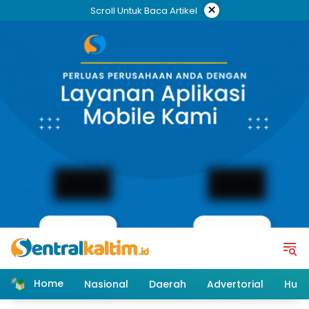
Skip
×
Scroll Untuk Baca Artikel
to
content
Home
Nasional
Daerah
Advertorial
Huk