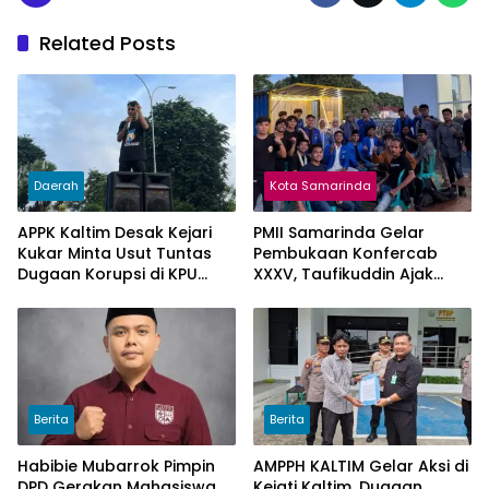
Related Posts
Daerah
Kota Samarinda
APPK Kaltim Desak Kejari
PMII Samarinda Gelar
Kukar Minta Usut Tuntas
Pembukaan Konfercab
Dugaan Korupsi di KPU
XXXV, Taufikuddin Ajak
Kukar pada penggunaan
Seluruh Kader Perkuat
Dana Hibah PSU Kukar
Persatuan
Tahun 2025
Berita
Berita
Habibie Mubarrok Pimpin
AMPPH KALTIM Gelar Aksi di
DPD Gerakan Mahasiswa
Kejati Kaltim, Dugaan