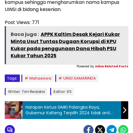
kampus sehingga mengharumkan nama kampus
UINSI di bidang kesenian.
Post Views:
771
Baca juga :
APPK Kaltim Desak Kejari Kukar
Minta Usut Tuntas Dugaan Korupsi di KPU
Kukar pada penggunaan Dana Hibah PSU
Kukar Tahun 2025
Powered by
Inline Related Posts
Tags:
Mahasiswa
UINSI SAMARINDA
Writer: Tim Redaksi
Editor: KS
Harapan Ketua GMKI Palangka Raya,
Gubernur Kalteng Terpilih 2024 tidak anti
Kritik dan Melayani Semua Masyarakat