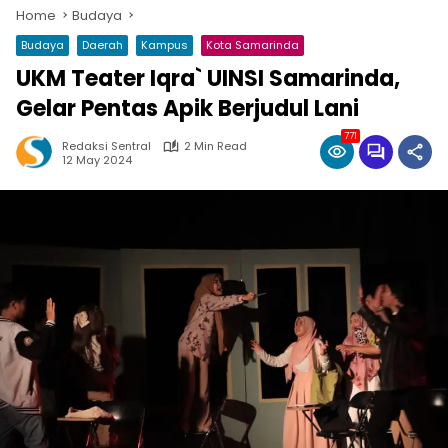
Home
Budaya
Budaya
Daerah
Kampus
Kota Samarinda
UKM Teater Iqra` UINSI Samarinda,
Gelar Pentas Apik Berjudul Lani
771
Redaksi Sentral
2 Min Read
12 May 2024