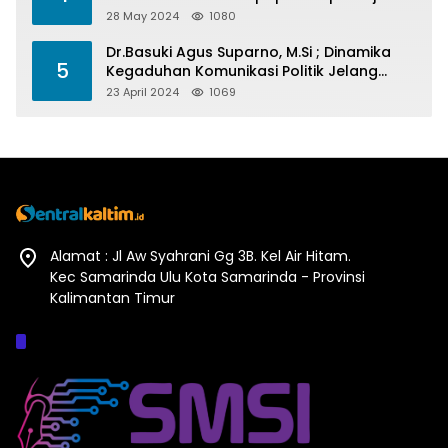
Barometer Prestasi Di Kaltim
28 May 2024
1080
Dr.Basuki Agus Suparno, M.Si ; Dinamika
5
Kegaduhan Komunikasi Politik Jelang
Pesta Politik 2024
23 April 2024
1069
Alamat : Jl Aw Syahrani Gg 3B. Kel Air Hitam.
Kec Samarinda Ulu Kota Samarinda - Provinsi
Kalimantan Timur
Afiliasi :