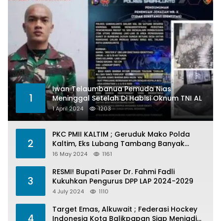
Iwan Telaumbanua Pemuda Nias
1
Meninggal Setelah Di Habisi Oknum TNI AL
1 April 2024
1203
PKC PMII KALTIM ; Geruduk Mako Polda
2
Kaltim, Eks Lubang Tambang Banyak
Menelan Korban
16 May 2024
1161
RESMI! Bupati Paser Dr. Fahmi Fadli
3
Kukuhkan Pengurus DPP LAP 2024-2029
4 July 2024
1110
Target Emas, Alkuwait ; Federasi Hockey
4
Indonesia Kota Balikpapan Siap Menjadi