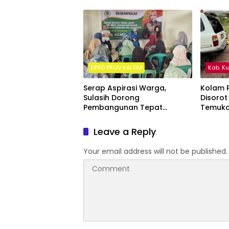
Hari Bhayangkara ke-80
Kalima
DPRD PROV KALTIM
Kab. K
Serap Aspirasi Warga,
Kolam P
Sulasih Dorong
Disorot
Pembangunan Tepat
Temuka
Sasaran di Sangatta Utara
ke Sung
Leave a Reply
Your email address will not be published.