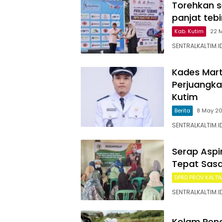
Torehkan s
panjat teb
Kab. Kutim
22 
SENTRALKALTIM.I
Kades Mart
Perjuangk
Kutim
Berita
8 May 2
SENTRALKALTIM.ID
Serap Aspi
Tepat Sasa
DPRD PROV KALTI
SENTRALKALTIM.I
Kolam Peng