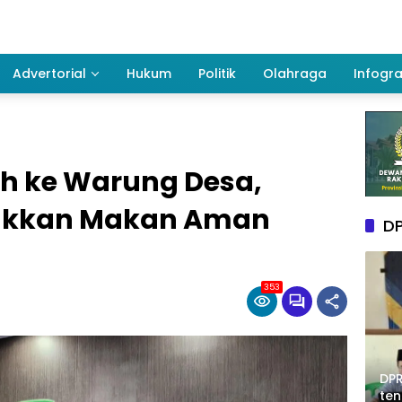
Advertorial
Hukum
Politik
Olahraga
Infogra
ah ke Warung Desa,
lakkan Makan Aman
DP
353
DPR
te