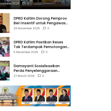
mberantasan NAPZA
November 2025
0
DPRD Kaltim Dorong Pemprov
Beri Insentif untuk Pengawas
Madrasah dan Pendidikan
29 November 2025
0
Agama
DPRD Kaltim Pastikan Reses
Tak Terdampak Pemotongan
Transfer Dana Pusat
5 December 2025
0
Damayanti Sosialisasikan
Perda Penyelenggaraan
Pendidikan Pancasila dan
27 March 2026
0
Wawasan Kebangsaan