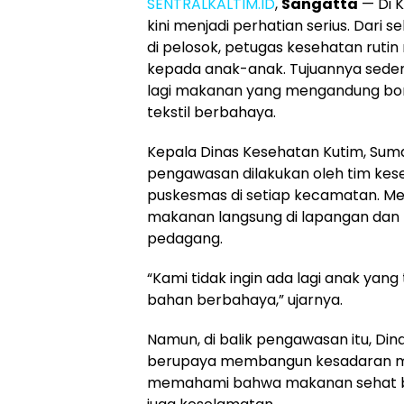
SENTRALKALTIM.ID
,
Sangatta
— Di 
kini menjadi perhatian serius. Dari s
di pelosok, petugas kesehatan rutin
kepada anak-anak. Tujuannya sede
lagi makanan yang mengandung bora
tekstil berbahaya.
Kepala Dinas Kesehatan Kutim, Su
pengawasan dilakukan oleh tim kese
puskesmas di setiap kecamatan. M
makanan langsung di lapangan dan
pedagang.
“Kami tidak ingin ada lagi anak ya
bahan berbahaya,” ujarnya.
Namun, di balik pengawasan itu, Din
berupaya membangun kesadaran ma
memahami bahwa makanan sehat buk