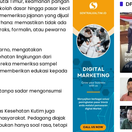
Kutai Timur, keamanan pangan
D
ekolah dasar hingga pasar kecil
 memeriksa jajanan yang dijual
rhana: memastikan tidak ada
ks, formalin, atau pewarna
marno, mengatakan
Ba
hatan lingkungan dari
DPR
ereka memeriksa sampel
Tep
20 
 memberikan edukasi kepada
ng tanpa sadar mengonsumsi
as Kesehatan Kutim juga
syarakat. Pedagang diajak
an hanya soal rasa, tetapi