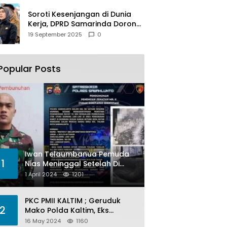
Soroti Kesenjangan di Dunia
Kerja, DPRD Samarinda Dorong
Pemkot Gencarkan
19 September 2025
0
Pemberdayaan Perempuan
Popular Posts
Iwan Telaumbanua Pemuda
1
Nias Meninggal Setelah Di
Habisi Oknum TNI AL
1 April 2024
1201
PKC PMII KALTIM ; Geruduk
2
Mako Polda Kaltim, Eks
Lubang Tambang Banyak
16 May 2024
1160