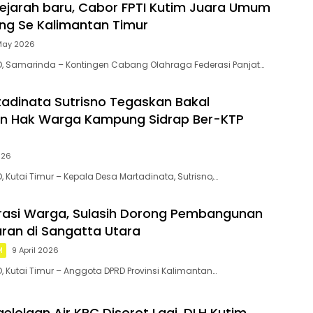
ejarah baru, Cabor FPTI Kutim Juara Umum
ing Se Kalimantan Timur
May 2026
D, Samarinda – Kontingen Cabang Olahraga Federasi Panjat…
adinata Sutrisno Tegaskan Bakal
an Hak Warga Kampung Sidrap Ber-KTP
026
, Kutai Timur – Kepala Desa Martadinata, Sutrisno,…
rasi Warga, Sulasih Dorong Pembangunan
ran di Sangatta Utara
M
9 April 2026
D, Kutai Timur – Anggota DPRD Provinsi Kalimantan…
elolaan Air KPC Disorot Lagi, DLH Kutim