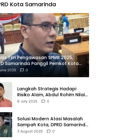
PRD Kota Samarinda
has Tim Pengawasan SPMB 2025,
D Samarinda Panggil Pemkot Kota
ian
June 2025
0
Langkah Strategis Hadapi
Risiko Alam, Abdul Rohim Nilai
Samarinda Siap Jadi Pusat
6 July 2025
0
Logistik Bencana Kalimantan
Solusi Modern Atasi Masalah
Sampah Kota, DPRD Samarinda
Dukung Penuh Proyek PLTSA
3 August 2025
0