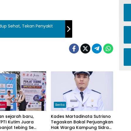
up Sehat, Tekan Penyakit
utim
Berita
n sejarah baru,
Kades Martadinata Sutrisno
PTI Kutim Juara
Tegaskan Bakal Perjuangkan
anjat tebing Se
Hak Warga Kampung Sidrap