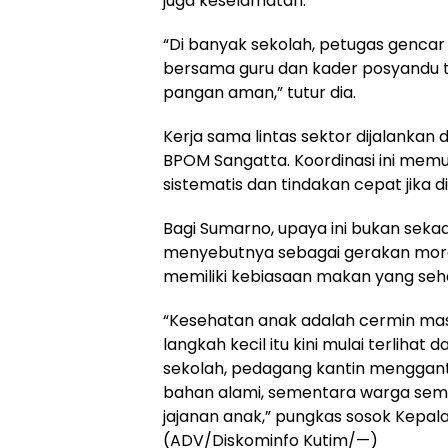
juga keselamatan.
“Di banyak sekolah, petugas genc
bersama guru dan kader posyandu 
pangan aman,” tutur dia.
Kerja sama lintas sektor dijalanka
BPOM Sangatta. Koordinasi ini mem
sistematis dan tindakan cepat jika
Bagi Sumarno, upaya ini bukan sekadar
menyebutnya sebagai gerakan mora
memiliki kebiasaan makan yang seh
“Kesehatan anak adalah cermin ma
langkah kecil itu kini mulai terliha
sekolah, pedagang kantin menggant
bahan alami, sementara warga sema
jajanan anak,” pungkas sosok Kepal
(ADV/Diskominfo Kutim/—)