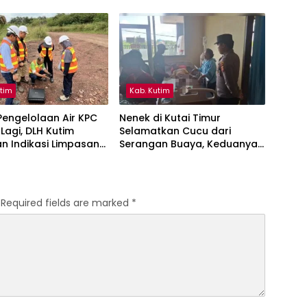
ntan Timur
Ber-KTP Kutim
utim
Kab. Kutim
engelolaan Air KPC
Nenek di Kutai Timur
 Lagi, DLH Kutim
Selamatkan Cucu dari
n Indikasi Limpasan
Serangan Buaya, Keduanya
ai Bendili
Alami Luka
Required fields are marked
*