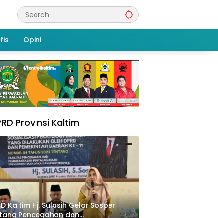
fis
Opini
RD Provinsi Kaltim
D Kaltim Hj. Sulasih Gelar Sosper
ntang Pencegahan dan