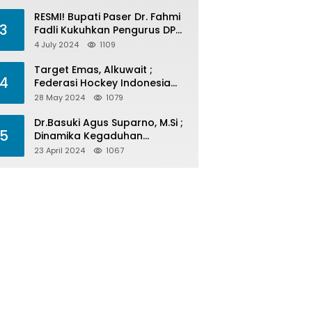
Menelan Korban
RESMI! Bupati Paser Dr. Fahmi
3
Fadli Kukuhkan Pengurus DPP
LAP 2024-2029
4 July 2024
1109
Target Emas, Alkuwait ;
4
Federasi Hockey Indonesia
Kota Balikpapan Siap Menjadi
28 May 2024
1079
Barometer Prestasi Di Kaltim
Dr.Basuki Agus Suparno, M.Si ;
5
Dinamika Kegaduhan
Komunikasi Politik Jelang
23 April 2024
1067
Pesta Politik 2024