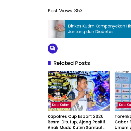
Post Views:
353
Dinkes Kutim Kampanyekan Hid
Jantung dan Diabetes
Related Posts
Kab. Kutim
Kab. K
Kapolres Cup Esport 2026
Torehka
Resmi Ditutup, Ajang Positif
Cabor F
Anak Muda Kutim Sambut
Umum p