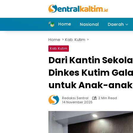
Skip
to
content
Home
Nasional
Daerah
Home
Kab. Kutim
Kab. Kutim
Dari Kantin Sekol
Dinkes Kutim Ga
untuk Anak-anak
Redaksi Sentral
2 Min Read
14 November 2025