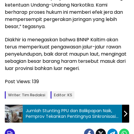
ketentuan Undang-Undang Narkotika. Kami
berharap proses hukum ini memberi efek jera dan
mempersempit pergerakan jaringan yang lebih
besar,” tegasnya.
Diakhir ia menegaskan bahwa BNNP Kaltim akan
terus memperkuat pengawasan jalur-jalur rawan
penyelundupan, baik darat maupun laut, mengingat
sebagian besar barang haram tersebut masuk dari
luar provinsi bahkan luar negeri.
Post Views:
139
Writer: Tim Redaksi
Editor: KS
Jumlah Stunting PPU dan Balikpapan Naik,
Pemprov Tekankan Pentingnya Sinkronisasi
Data