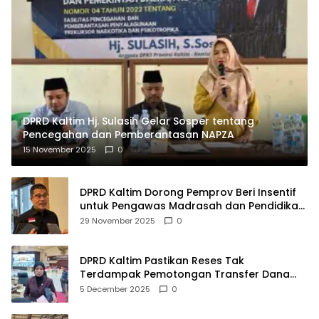
DPRD Kaltim Hj. Sulasih Gelar Sosper tentang
Pencegahan dan Pemberantasan NAPZA
15 November 2025
0
DPRD Kaltim Dorong Pemprov Beri Insentif
untuk Pengawas Madrasah dan Pendidikan
Agama
29 November 2025
0
DPRD Kaltim Pastikan Reses Tak
Terdampak Pemotongan Transfer Dana
Pusat
5 December 2025
0