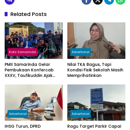
Related Posts
Kota Samarinda
Advertorial
PMII Samarinda Gelar
Nilai TKA Bagus, Tapi
Pembukaan Konfercab
Kondisi Fisik Sekolah Masih
XXXV, Taufikuddin Ajak
Memprihatinkan
Seluruh Kader Perkuat
Persatuan
Advertorial
Advertorial
IHSG Turun, DPRD
Ragu Target Parkir Capai