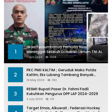
Iwan Telaumbanua Pemuda Nias
1
Meninggal Setelah Di Habisi Oknum TNI AL
1 April 2024
1208
PKC PMII KALTIM ; Geruduk Mako Polda
2
Kaltim, Eks Lubang Tambang Banyak
Menelan Korban
16 May 2024
1161
RESMI! Bupati Paser Dr. Fahmi Fadli
3
Kukuhkan Pengurus DPP LAP 2024-2029
4 July 2024
1111
Target Emas, Alkuwait ; Federasi Hockey