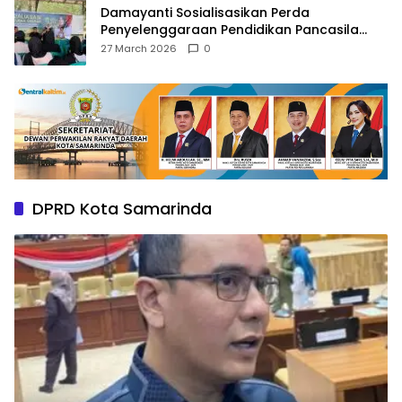
Damayanti Sosialisasikan Perda
Penyelenggaraan Pendidikan Pancasila
dan Wawasan Kebangsaan
27 March 2026
0
DPRD Kota Samarinda