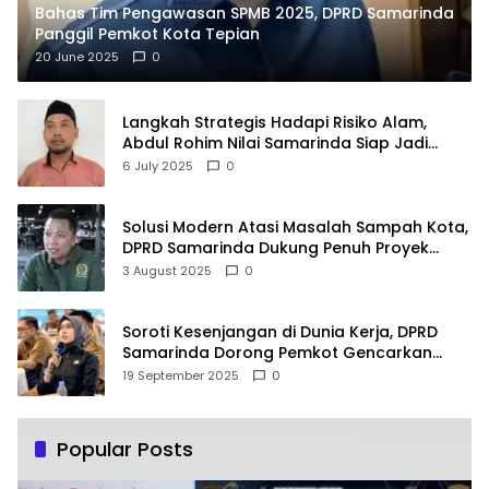
Bahas Tim Pengawasan SPMB 2025, DPRD Samarinda
Panggil Pemkot Kota Tepian
20 June 2025
0
Langkah Strategis Hadapi Risiko Alam,
Abdul Rohim Nilai Samarinda Siap Jadi
Pusat Logistik Bencana Kalimantan
6 July 2025
0
Solusi Modern Atasi Masalah Sampah Kota,
DPRD Samarinda Dukung Penuh Proyek
PLTSA
3 August 2025
0
Soroti Kesenjangan di Dunia Kerja, DPRD
Samarinda Dorong Pemkot Gencarkan
Pemberdayaan Perempuan
19 September 2025
0
Popular Posts