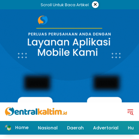
Skip
×
Scroll Untuk Baca Artikel
to
content
Home
Nasional
Daerah
Advertorial
Huk