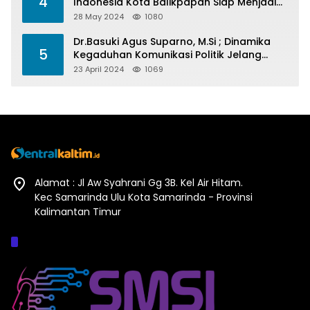
4
Indonesia Kota Balikpapan Siap Menjadi
Barometer Prestasi Di Kaltim
28 May 2024
1080
Dr.Basuki Agus Suparno, M.Si ; Dinamika
5
Kegaduhan Komunikasi Politik Jelang
Pesta Politik 2024
23 April 2024
1069
Alamat : Jl Aw Syahrani Gg 3B. Kel Air Hitam.
Kec Samarinda Ulu Kota Samarinda - Provinsi
Kalimantan Timur
Afiliasi :