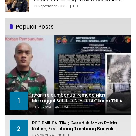
Pemberdayaan Perempuan
19 September 2025
0
Popular Posts
Iwan Telaumbanua Pemuda Nias
1
Meninggal Setelah Di Habisi Oknum TNI AL
1 April 2024
1204
PKC PMII KALTIM ; Geruduk Mako Polda
2
Kaltim, Eks Lubang Tambang Banyak
Menelan Korban
16 May 2024
1161