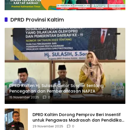
DPRD Provinsi Kaltim
DPRD Kaltim Hj. Sulasih Gelar Sosper tentang
Pencegahan dan Pemberantasan NAPZA
15 November 2025
0
DPRD Kaltim Dorong Pemprov Beri Insentif
untuk Pengawas Madrasah dan Pendidikan
Agama
29 November 2025
0