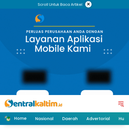
Skip
×
Scroll Untuk Baca Artikel
to
content
Home
Nasional
Daerah
Advertorial
Huk