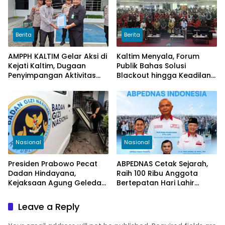
Berita
Berita
AMPPH KALTIM Gelar Aksi di
Kaltim Menyala, Forum
Kejati Kaltim, Dugaan
Publik Bahas Solusi
Penyimpangan Aktivitas
Blackout hingga Keadilan
Bongkar Muat Cangkang
Tarif Listrik di Pelosok Desa
Sawit di Logpond Tubaan
Nasional
Nasional
Presiden Prabowo Pecat
ABPEDNAS Cetak Sejarah,
Dadan Hindayana,
Raih 100 Ribu Anggota
Kejaksaan Agung Geledah
Bertepatan Hari Lahir
Kantor BGN Pusat
Pancasila 2026
Leave a Reply