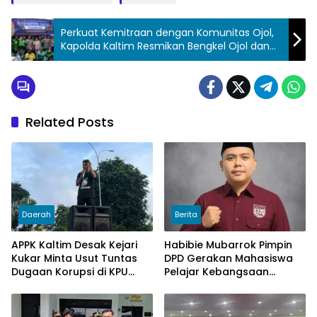
Perkuat Kemitraan dengan Komunitas Ojol,
Kapolda Kaltim Resmikan Bengkel Ojol dan
Kedai Ojol
Related Posts
Daerah
Berita
APPK Kaltim Desak Kejari
Habibie Mubarrok Pimpin
Kukar Minta Usut Tuntas
DPD Gerakan Mahasiswa
Dugaan Korupsi di KPU
Pelajar Kebangsaan
Kukar pada penggunaan
Kalimantan Timur.
Dana Hibah PSU Kukar
Tahun 2025