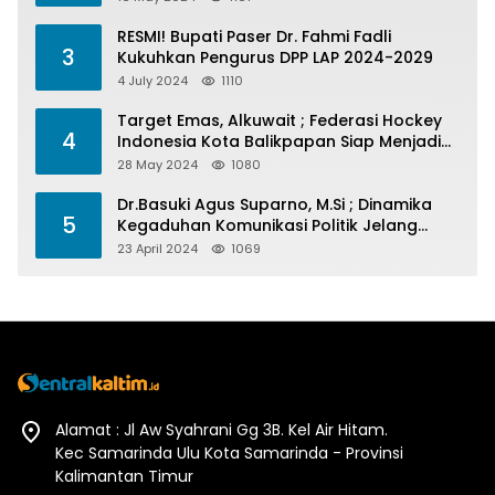
RESMI! Bupati Paser Dr. Fahmi Fadli
3
Kukuhkan Pengurus DPP LAP 2024-2029
4 July 2024
1110
Target Emas, Alkuwait ; Federasi Hockey
4
Indonesia Kota Balikpapan Siap Menjadi
Barometer Prestasi Di Kaltim
28 May 2024
1080
Dr.Basuki Agus Suparno, M.Si ; Dinamika
5
Kegaduhan Komunikasi Politik Jelang
Pesta Politik 2024
23 April 2024
1069
Alamat : Jl Aw Syahrani Gg 3B. Kel Air Hitam.
Kec Samarinda Ulu Kota Samarinda - Provinsi
Kalimantan Timur