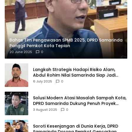
Bahas Tim Pengawasan SPMB 2025, DPRD Samarinda
Panggil Pemkot Kota Tepian
20 June 2025
0
Langkah Strategis Hadapi Risiko Alam,
Abdul Rohim Nilai Samarinda Siap Jadi
Pusat Logistik Bencana Kalimantan
6 July 2025
0
Solusi Modern Atasi Masalah Sampah Kota,
DPRD Samarinda Dukung Penuh Proyek
PLTSA
3 August 2025
0
Soroti Kesenjangan di Dunia Kerja, DPRD
Samarinda Dorong Pemkot Gencarkan