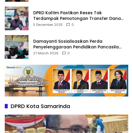
DPRD Kaltim Pastikan Reses Tak
Terdampak Pemotongan Transfer Dana
Pusat
5 December 2025
0
Damayanti Sosialisasikan Perda
Penyelenggaraan Pendidikan Pancasila
dan Wawasan Kebangsaan
27 March 2026
0
DPRD Kota Samarinda