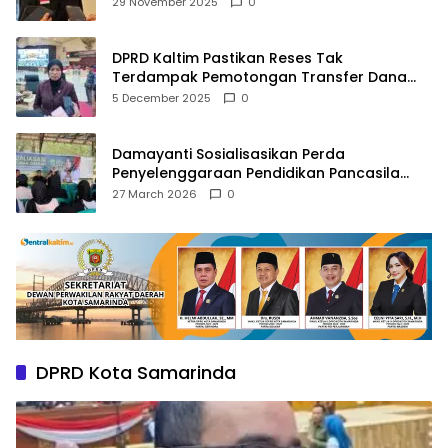
29 November 2025
0
DPRD Kaltim Pastikan Reses Tak
Terdampak Pemotongan Transfer Dana
Pusat
5 December 2025
0
Damayanti Sosialisasikan Perda
Penyelenggaraan Pendidikan Pancasila
dan Wawasan Kebangsaan
27 March 2026
0
DPRD Kota Samarinda