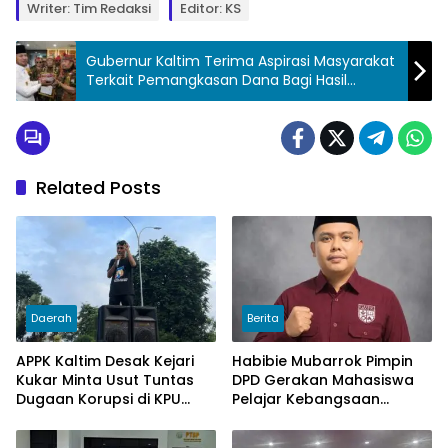
Writer: Tim Redaksi
Editor: KS
Gubernur Kaltim Terima Aspirasi Masyarakat
Terkait Pemangkasan Dana Bagi Hasil
Minerba
Related Posts
Daerah
Berita
APPK Kaltim Desak Kejari
Habibie Mubarrok Pimpin
Kukar Minta Usut Tuntas
DPD Gerakan Mahasiswa
Dugaan Korupsi di KPU
Pelajar Kebangsaan
Kukar pada penggunaan
Kalimantan Timur.
Dana Hibah PSU Kukar