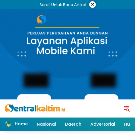
Skip
×
Scroll Untuk Baca Artikel
to
content
Home
Nasional
Daerah
Advertorial
Huk