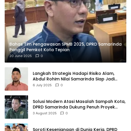
Bahas Tim Pengawasan SPMB 2025, DPRD Samarinda
Panggil Pemkot Kota Tepian
20 June 2025
0
Langkah Strategis Hadapi Risiko Alam,
Abdul Rohim Nilai Samarinda Siap Jadi
Pusat Logistik Bencana Kalimantan
6 July 2025
0
Solusi Modern Atasi Masalah Sampah Kota,
DPRD Samarinda Dukung Penuh Proyek
PLTSA
3 August 2025
0
Soroti Kesenjangan di Dunia Kerja, DPRD