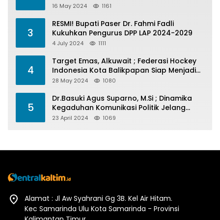
Menelan Korban
16 May 2024
1161
RESMI! Bupati Paser Dr. Fahmi Fadli
3
Kukuhkan Pengurus DPP LAP 2024-2029
4 July 2024
1111
Target Emas, Alkuwait ; Federasi Hockey
4
Indonesia Kota Balikpapan Siap Menjadi
Barometer Prestasi Di Kaltim
28 May 2024
1080
Dr.Basuki Agus Suparno, M.Si ; Dinamika
5
Kegaduhan Komunikasi Politik Jelang
Pesta Politik 2024
23 April 2024
1069
Alamat : Jl Aw Syahrani Gg 3B. Kel Air Hitam.
Kec Samarinda Ulu Kota Samarinda - Provinsi
Kalimantan Timur