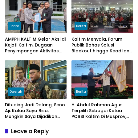
Tahun 2025
Berita
Berita
AMPPH KALTIM Gelar Aksi di
Kaltim Menyala, Forum
Kejati Kaltim, Dugaan
Publik Bahas Solusi
Penyimpangan Aktivitas
Blackout hingga Keadilan
Bongkar Muat Cangkang
Tarif Listrik di Pelosok Desa
Sawit di Logpond Tubaan
Daerah
Berita
Dituding Jadi Dalang, Seno
H. Abdul Rahman Agus
Aji: Kalau Saya Bisa,
Terpilih Sebagai Ketua
Mungkin Saya Dijadikan
POBSI Kaltim Di Musprov,
Konsultan Politiknya Trump
Siap Tingkatkan Prestasi
Billiar
Leave a Reply