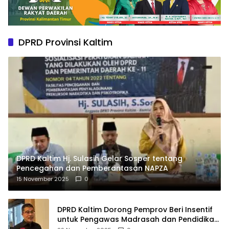
DPRD Provinsi Kaltim
DPRD Kaltim Hj. Sulasih Gelar Sosper tentang
Pencegahan dan Pemberantasan NAPZA
15 November 2025
0
DPRD Kaltim Dorong Pemprov Beri Insentif
untuk Pengawas Madrasah dan Pendidikan
Agama