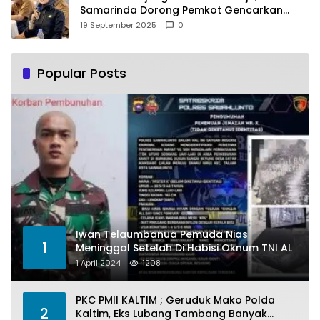
Samarinda Dorong Pemkot Gencarkan
Pemberdayaan Perempuan
19 September 2025
0
Popular Posts
Iwan Telaumbanua Pemuda Nias
1
Meninggal Setelah Di Habisi Oknum TNI AL
1 April 2024
1208
PKC PMII KALTIM ; Geruduk Mako Polda
2
Kaltim, Eks Lubang Tambang Banyak