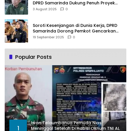
DPRD Samarinda Dukung Penuh Proyek
PLTSA
3 August 2025
0
Soroti Kesenjangan di Dunia Kerja, DPRD
Samarinda Dorong Pemkot Gencarkan
Pemberdayaan Perempuan
19 September 2025
0
Popular Posts
Iwan Telaumbanua Pemuda Nias
1
Meninggal Setelah Di Habisi Oknum TNI AL