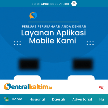
Skip
×
Scroll Untuk Baca Artikel
to
content
Home
Nasional
Daerah
Advertorial
Huk