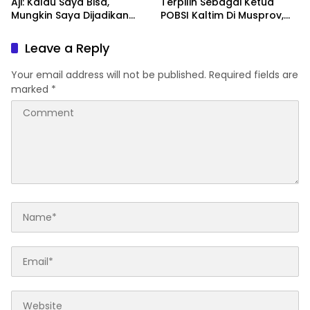
Aji: Kalau Saya Bisa,
Terpilih Sebagai Ketua
Mungkin Saya Dijadikan
POBSI Kaltim Di Musprov,
Konsultan Politiknya Trump
Siap Tingkatkan Prestasi
Billiar
Leave a Reply
Your email address will not be published.
Required fields are
marked
*