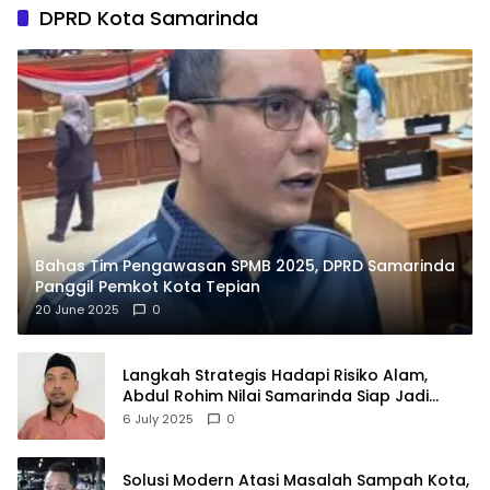
DPRD Kota Samarinda
Bahas Tim Pengawasan SPMB 2025, DPRD Samarinda
Panggil Pemkot Kota Tepian
20 June 2025
0
Langkah Strategis Hadapi Risiko Alam,
Abdul Rohim Nilai Samarinda Siap Jadi
Pusat Logistik Bencana Kalimantan
6 July 2025
0
Solusi Modern Atasi Masalah Sampah Kota,