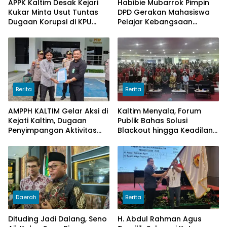
APPK Kaltim Desak Kejari
Habibie Mubarrok Pimpin
Kukar Minta Usut Tuntas
DPD Gerakan Mahasiswa
Dugaan Korupsi di KPU
Pelajar Kebangsaan
Kukar pada penggunaan
Kalimantan Timur.
Dana Hibah PSU Kukar
Tahun 2025
Berita
Berita
AMPPH KALTIM Gelar Aksi di
Kaltim Menyala, Forum
Kejati Kaltim, Dugaan
Publik Bahas Solusi
Penyimpangan Aktivitas
Blackout hingga Keadilan
Bongkar Muat Cangkang
Tarif Listrik di Pelosok Desa
Sawit di Logpond Tubaan
Daerah
Berita
Dituding Jadi Dalang, Seno
H. Abdul Rahman Agus