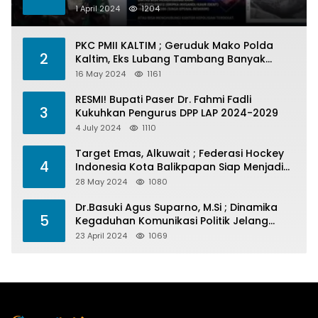
1 April 2024
1204
PKC PMII KALTIM ; Geruduk Mako Polda
2
Kaltim, Eks Lubang Tambang Banyak
Menelan Korban
16 May 2024
1161
RESMI! Bupati Paser Dr. Fahmi Fadli
3
Kukuhkan Pengurus DPP LAP 2024-2029
4 July 2024
1110
Target Emas, Alkuwait ; Federasi Hockey
4
Indonesia Kota Balikpapan Siap Menjadi
Barometer Prestasi Di Kaltim
28 May 2024
1080
Dr.Basuki Agus Suparno, M.Si ; Dinamika
5
Kegaduhan Komunikasi Politik Jelang
Pesta Politik 2024
23 April 2024
1069