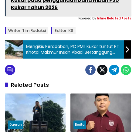
Kukar pada penggunaan Dana Hibah PSU
Kukar Tahun 2025
Powered by
Inline Related Posts
Writer: Tim Redaksi
Editor: KS
Mengikis Peradaban, PC PMII Kukar tuntut PT
Khotai Makmur Insan Abadi Bertanggung
Jawab Kepada Masyarakat Desa Bhuana
Jaya
Related Posts
Daerah
Berita