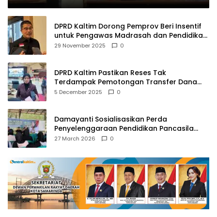
DPRD Kaltim Dorong Pemprov Beri Insentif
untuk Pengawas Madrasah dan Pendidikan
Agama
29 November 2025
0
DPRD Kaltim Pastikan Reses Tak
Terdampak Pemotongan Transfer Dana
Pusat
5 December 2025
0
Damayanti Sosialisasikan Perda
Penyelenggaraan Pendidikan Pancasila
dan Wawasan Kebangsaan
27 March 2026
0