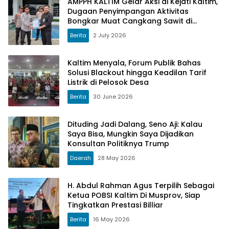
AMPPH KALTIM Gelar Aksi di Kejati Kaltim,
Dugaan Penyimpangan Aktivitas
Bongkar Muat Cangkang Sawit di
Logpond Tubaan
Berita
2 July 2026
Kaltim Menyala, Forum Publik Bahas
Solusi Blackout hingga Keadilan Tarif
Listrik di Pelosok Desa
Berita
30 June 2026
Dituding Jadi Dalang, Seno Aji: Kalau
Saya Bisa, Mungkin Saya Dijadikan
Konsultan Politiknya Trump
Daerah
28 May 2026
H. Abdul Rahman Agus Terpilih Sebagai
Ketua POBSI Kaltim Di Musprov, Siap
Tingkatkan Prestasi Billiar
Berita
16 May 2026