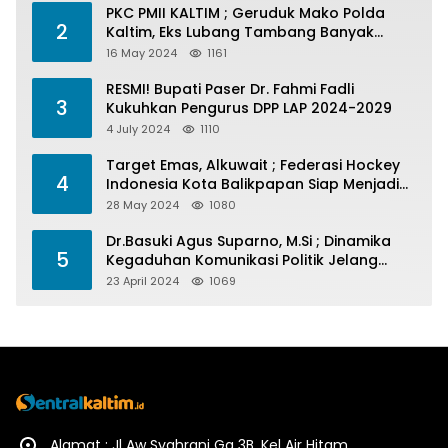
PKC PMII KALTIM ; Geruduk Mako Polda
2
Kaltim, Eks Lubang Tambang Banyak
Menelan Korban
16 May 2024
1161
RESMI! Bupati Paser Dr. Fahmi Fadli
3
Kukuhkan Pengurus DPP LAP 2024-2029
4 July 2024
1110
Target Emas, Alkuwait ; Federasi Hockey
4
Indonesia Kota Balikpapan Siap Menjadi
Barometer Prestasi Di Kaltim
28 May 2024
1080
Dr.Basuki Agus Suparno, M.Si ; Dinamika
5
Kegaduhan Komunikasi Politik Jelang
Pesta Politik 2024
23 April 2024
1069
Alamat : Jl Aw Syahrani Gg 3B. Kel Air Hitam.