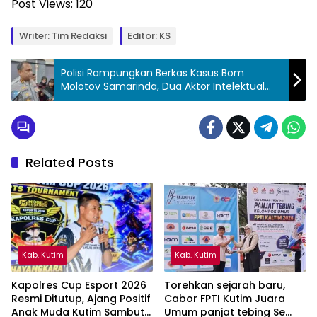
Post Views:
120
Writer: Tim Redaksi
Editor: KS
Polisi Rampungkan Berkas Kasus Bom
Molotov Samarinda, Dua Aktor Intelektual
Masih Buron
Related Posts
Kab. Kutim
Kab. Kutim
Kapolres Cup Esport 2026
Torehkan sejarah baru,
Resmi Ditutup, Ajang Positif
Cabor FPTI Kutim Juara
Anak Muda Kutim Sambut
Umum panjat tebing Se