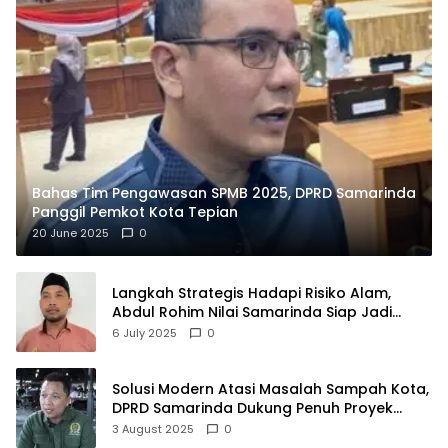
Bahas Tim Pengawasan SPMB 2025, DPRD Samarinda
Panggil Pemkot Kota Tepian
20 June 2025
0
Langkah Strategis Hadapi Risiko Alam,
Abdul Rohim Nilai Samarinda Siap Jadi
Pusat Logistik Bencana Kalimantan
6 July 2025
0
Solusi Modern Atasi Masalah Sampah Kota,
DPRD Samarinda Dukung Penuh Proyek
PLTSA
3 August 2025
0