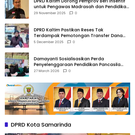
DPRD Kaltim Dorong Pemprov Beri Insentif
untuk Pengawas Madrasah dan Pendidikan
Agama
29 November 2025
0
DPRD Kaltim Pastikan Reses Tak
Terdampak Pemotongan Transfer Dana
Pusat
5 December 2025
0
Damayanti Sosialisasikan Perda
Penyelenggaraan Pendidikan Pancasila
dan Wawasan Kebangsaan
27 March 2026
0
DPRD Kota Samarinda