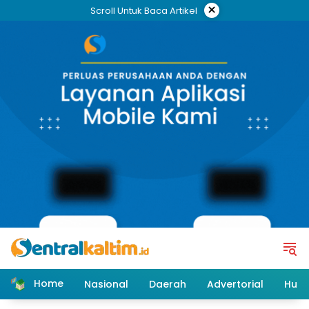
Skip
×
Scroll Untuk Baca Artikel
to
content
Home
Nasional
Daerah
Advertorial
Huk