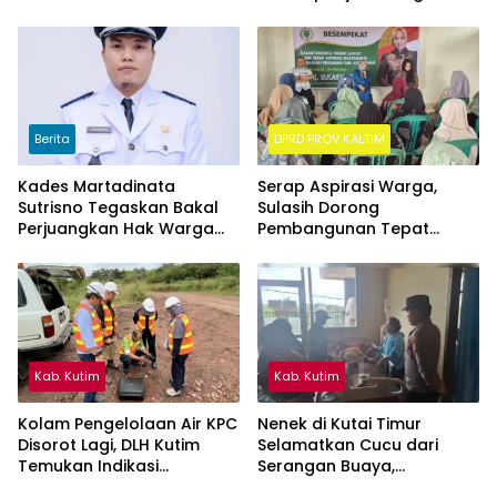
Hari Bhayangkara ke-80
Kalimantan Timur
Berita
DPRD PROV KALTIM
Kades Martadinata
Serap Aspirasi Warga,
Sutrisno Tegaskan Bakal
Sulasih Dorong
Perjuangkan Hak Warga
Pembangunan Tepat
Kampung Sidrap Ber-KTP
Sasaran di Sangatta Utara
Kutim
Kab. Kutim
Kab. Kutim
Kolam Pengelolaan Air KPC
Nenek di Kutai Timur
Disorot Lagi, DLH Kutim
Selamatkan Cucu dari
Temukan Indikasi
Serangan Buaya,
Limpasan ke Sungai Bendili
Keduanya Alami Luka