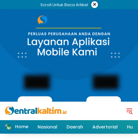
Skip
×
Scroll Untuk Baca Artikel
to
content
Home
Nasional
Daerah
Advertorial
Huk