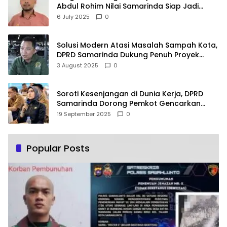
Abdul Rohim Nilai Samarinda Siap Jadi
Pusat Logistik Bencana Kalimantan
6 July 2025
0
Solusi Modern Atasi Masalah Sampah Kota,
DPRD Samarinda Dukung Penuh Proyek
PLTSA
3 August 2025
0
Soroti Kesenjangan di Dunia Kerja, DPRD
Samarinda Dorong Pemkot Gencarkan
Pemberdayaan Perempuan
19 September 2025
0
Popular Posts