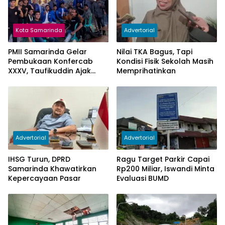
Kota Samarinda
Advertorial
PMII Samarinda Gelar
Nilai TKA Bagus, Tapi
Pembukaan Konfercab
Kondisi Fisik Sekolah Masih
XXXV, Taufikuddin Ajak
Memprihatinkan
Seluruh Kader Perkuat
Persatuan
Advertorial
Advertorial
IHSG Turun, DPRD
Ragu Target Parkir Capai
Samarinda Khawatirkan
Rp200 Miliar, Iswandi Minta
Kepercayaan Pasar
Evaluasi BUMD