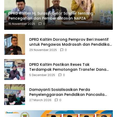
DPRD Kaltim Hj. Sulasih Gelar Sosper tentang
Pencegahan dan Pemberantasan NAPZA
15 November 2025
0
DPRD Kaltim Dorong Pemprov Beri Insentif
untuk Pengawas Madrasah dan Pendidikan
Agama
29 November 2025
0
DPRD Kaltim Pastikan Reses Tak
Terdampak Pemotongan Transfer Dana
Pusat
5 December 2025
0
Damayanti Sosialisasikan Perda
Penyelenggaraan Pendidikan Pancasila
dan Wawasan Kebangsaan
27 March 2026
0