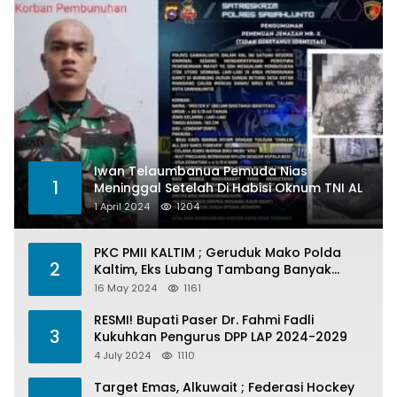
Iwan Telaumbanua Pemuda Nias
1
Meninggal Setelah Di Habisi Oknum TNI AL
1 April 2024
1204
PKC PMII KALTIM ; Geruduk Mako Polda
2
Kaltim, Eks Lubang Tambang Banyak
Menelan Korban
16 May 2024
1161
RESMI! Bupati Paser Dr. Fahmi Fadli
3
Kukuhkan Pengurus DPP LAP 2024-2029
4 July 2024
1110
Target Emas, Alkuwait ; Federasi Hockey