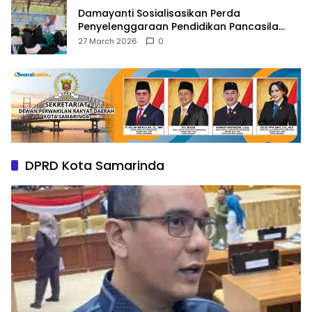
Damayanti Sosialisasikan Perda
Penyelenggaraan Pendidikan Pancasila
dan Wawasan Kebangsaan
27 March 2026
0
DPRD Kota Samarinda