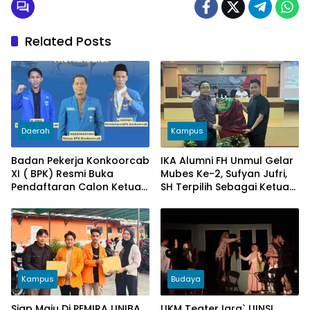
Related Posts
Daerah
Kampus
Badan Pekerja Konkoorcab
IKA Alumni FH Unmul Gelar
XI ( BPK) Resmi Buka
Mubes Ke-2, Sufyan Jufri,
Pendaftaran Calon Ketua
SH Terpilih Sebagai Ketua
PKC PMII Kaltim Dan KOPRI
IKA FH
Kaltim
Kampus
Budaya
Siap Maju Di PEMIRA UNIBA
UKM Teater Iqra` UINSI