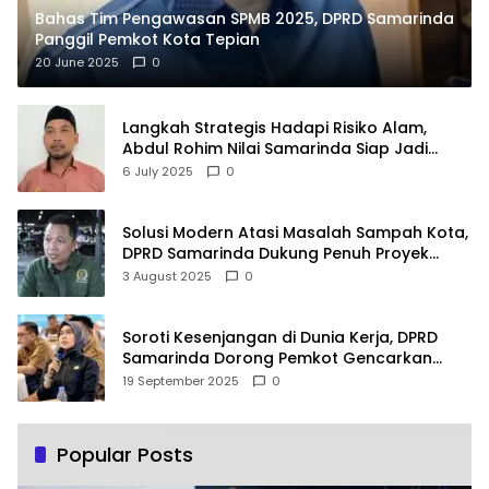
Bahas Tim Pengawasan SPMB 2025, DPRD Samarinda
Panggil Pemkot Kota Tepian
20 June 2025
0
Langkah Strategis Hadapi Risiko Alam,
Abdul Rohim Nilai Samarinda Siap Jadi
Pusat Logistik Bencana Kalimantan
6 July 2025
0
Solusi Modern Atasi Masalah Sampah Kota,
DPRD Samarinda Dukung Penuh Proyek
PLTSA
3 August 2025
0
Soroti Kesenjangan di Dunia Kerja, DPRD
Samarinda Dorong Pemkot Gencarkan
Pemberdayaan Perempuan
19 September 2025
0
Popular Posts