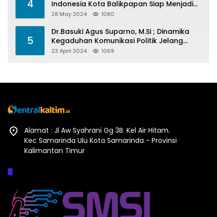
4
Indonesia Kota Balikpapan Siap Menjadi
Barometer Prestasi Di Kaltim
28 May 2024
1080
Dr.Basuki Agus Suparno, M.Si ; Dinamika
5
Kegaduhan Komunikasi Politik Jelang
Pesta Politik 2024
23 April 2024
1069
Alamat : Jl Aw Syahrani Gg 3B. Kel Air Hitam.
Kec Samarinda Ulu Kota Samarinda - Provinsi
Kalimantan Timur
Afiliasi :