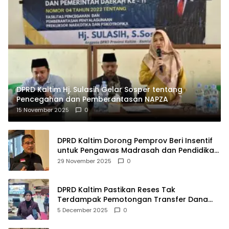
DPRD Kaltim Hj. Sulasih Gelar Sosper tentang
Pencegahan dan Pemberantasan NAPZA
15 November 2025
0
DPRD Kaltim Dorong Pemprov Beri Insentif
untuk Pengawas Madrasah dan Pendidikan
Agama
29 November 2025
0
DPRD Kaltim Pastikan Reses Tak
Terdampak Pemotongan Transfer Dana
Pusat
5 December 2025
0