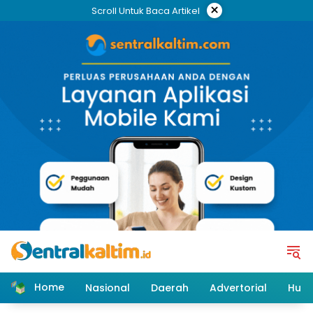
Skip
×
Scroll Untuk Baca Artikel
to
content
Home
Nasional
Daerah
Advertorial
Huk