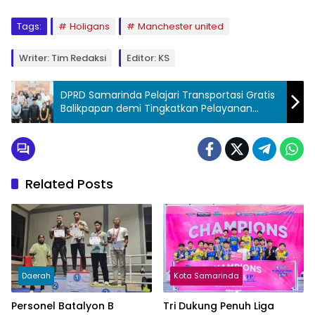
Tags:
Holigans
Manchester united
Writer: Tim Redaksi
Editor: KS
DPRD Samarinda Pelajari Transportasi Gratis
Balikpapan demi Tingkatkan Pelayanan
Publik
Related Posts
Daerah
Kota Samarinda
Personel Batalyon B
Tri Dukung Penuh Liga