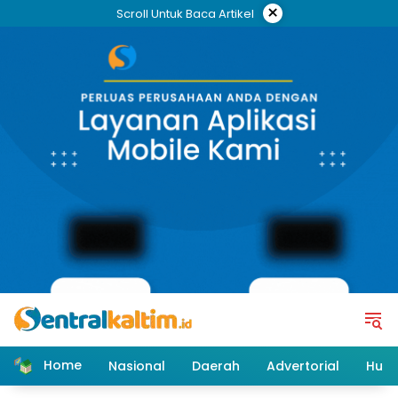
Skip
×
Scroll Untuk Baca Artikel
to
content
Home
Nasional
Daerah
Advertorial
Huk