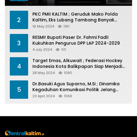
PKC PMII KALTIM ; Geruduk Mako Polda
2
Kaltim, Eks Lubang Tambang Banyak
Menelan Korban
16 May 2024
1161
RESMI! Bupati Paser Dr. Fahmi Fadli
3
Kukuhkan Pengurus DPP LAP 2024-2029
4 July 2024
1111
Target Emas, Alkuwait ; Federasi Hockey
4
Indonesia Kota Balikpapan Siap Menjadi
Barometer Prestasi Di Kaltim
28 May 2024
1080
Dr.Basuki Agus Suparno, M.Si ; Dinamika
5
Kegaduhan Komunikasi Politik Jelang
Pesta Politik 2024
23 April 2024
1069