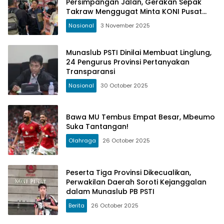
Persimpangan Jalan, Gerakan Sepak
Takraw Menggugat Minta KONI Pusat
Bersikap Tegas
Nasional
3 November 2025
Munaslub PSTI Dinilai Membuat Linglung,
24 Pengurus Provinsi Pertanyakan
Transparansi
Nasional
30 October 2025
Bawa MU Tembus Empat Besar, Mbeumo
Suka Tantangan!
Olahraga
26 October 2025
Peserta Tiga Provinsi Dikecualikan,
Perwakilan Daerah Soroti Kejanggalan
dalam Munaslub PB PSTI
Berita
26 October 2025