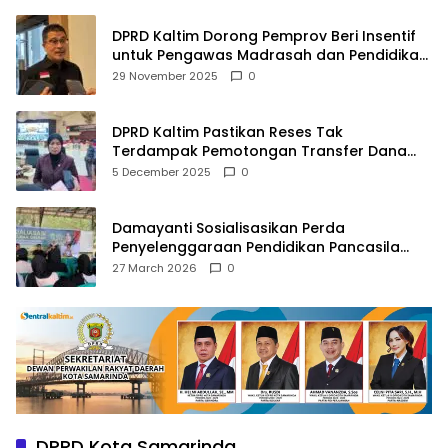
DPRD Kaltim Dorong Pemprov Beri Insentif
untuk Pengawas Madrasah dan Pendidikan
Agama
29 November 2025
0
DPRD Kaltim Pastikan Reses Tak
Terdampak Pemotongan Transfer Dana
Pusat
5 December 2025
0
Damayanti Sosialisasikan Perda
Penyelenggaraan Pendidikan Pancasila
dan Wawasan Kebangsaan
27 March 2026
0
DPRD Kota Samarinda