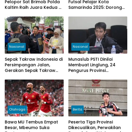
Pelopor Sat Brimob Polda
Futsal Pelajar Kota
Kaltim Raih Juara Kedua di
Samarinda 2025: Dorong
Ajang Praporprov
Kreativitas, Minat, dan
Kickboxing
Bakat Generasi Muda
Nasional
Nasional
Sepak Takraw Indonesia di
Munaslub PSTI Dinilai
Persimpangan Jalan,
Membuat Linglung, 24
Gerakan Sepak Takraw
Pengurus Provinsi
Menggugat Minta KONI
Pertanyakan Transparansi
Pusat Bersikap Tegas
Olahraga
Berita
Bawa MU Tembus Empat
Peserta Tiga Provinsi
Besar, Mbeumo Suka
Dikecualikan, Perwakilan