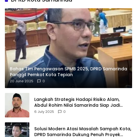
Bahas Tim Pengawasan SPMB 2025, DPRD Samarinda
Panggil Pemkot Kota Tepian
20 June 2025
0
Langkah Strategis Hadapi Risiko Alam,
Abdul Rohim Nilai Samarinda Siap Jadi
Pusat Logistik Bencana Kalimantan
6 July 2025
0
Solusi Modern Atasi Masalah Sampah Kota,
DPRD Samarinda Dukung Penuh Proyek