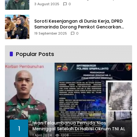
PLTSA
3 August 2025
0
Soroti Kesenjangan di Dunia Kerja, DPRD
Samarinda Dorong Pemkot Gencarkan
Pemberdayaan Perempuan
19 September 2025
0
Popular Posts
Iwan Telaumbanua Pemuda Nias
1
Meninggal Setelah Di Habisi Oknum TNI AL
1 April 2024
1208