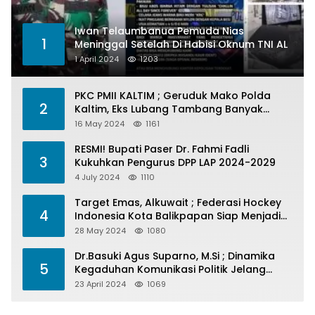
Iwan Telaumbanua Pemuda Nias
1
Meninggal Setelah Di Habisi Oknum TNI AL
1 April 2024
1203
PKC PMII KALTIM ; Geruduk Mako Polda
2
Kaltim, Eks Lubang Tambang Banyak
Menelan Korban
16 May 2024
1161
RESMI! Bupati Paser Dr. Fahmi Fadli
3
Kukuhkan Pengurus DPP LAP 2024-2029
4 July 2024
1110
Target Emas, Alkuwait ; Federasi Hockey
4
Indonesia Kota Balikpapan Siap Menjadi
Barometer Prestasi Di Kaltim
28 May 2024
1080
Dr.Basuki Agus Suparno, M.Si ; Dinamika
5
Kegaduhan Komunikasi Politik Jelang
Pesta Politik 2024
23 April 2024
1069