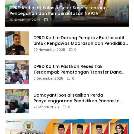
DPRD Kaltim Hj. Sulasih Gelar Sosper tentang
Pencegahan dan Pemberantasan NAPZA
15 November 2025
0
DPRD Kaltim Dorong Pemprov Beri Insentif
untuk Pengawas Madrasah dan Pendidikan
Agama
29 November 2025
0
DPRD Kaltim Pastikan Reses Tak
Terdampak Pemotongan Transfer Dana
Pusat
5 December 2025
0
Damayanti Sosialisasikan Perda
Penyelenggaraan Pendidikan Pancasila
dan Wawasan Kebangsaan
27 March 2026
0