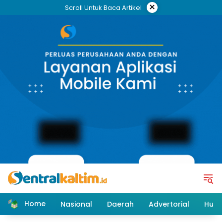
Skip
×
Scroll Untuk Baca Artikel
to
content
Home
Nasional
Daerah
Advertorial
Huk