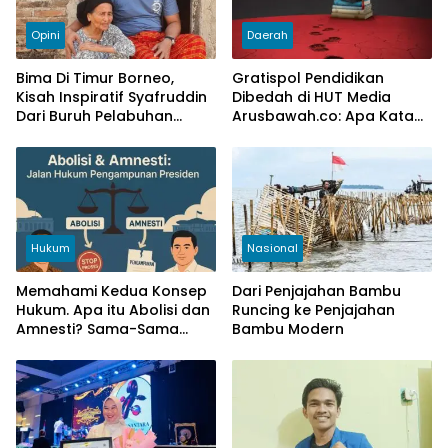
Opini
Daerah
Bima Di Timur Borneo,
Gratispol Pendidikan
Kisah Inspiratif Syafruddin
Dibedah di HUT Media
Dari Buruh Pelabuhan
Arusbawah.co: Apa Kata
Sampai ke DPR RI
Mahasiswa?
Hukum
Nasional
Memahami Kedua Konsep
Dari Penjajahan Bambu
Hukum. Apa itu Abolisi dan
Runcing ke Penjajahan
Amnesti? Sama-Sama
Bambu Modern
Pengampunan Hukum Tapi
Beda