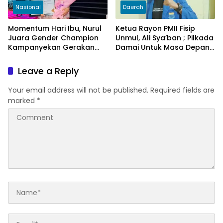
Nasional
Daerah
Momentum Hari Ibu, Nurul
Ketua Rayon PMII Fisip
Juara Gender Champion
Unmul, Ali Sya’ban ; Pilkada
Kampanyekan Gerakan
Damai Untuk Masa Depan
Sayang Ibu Untuk
Kalimantan Timur
Mengurangi Tingginya
Leave a Reply
Angka Kematian Ibu (AKI)
Your email address will not be published.
Required fields are
marked
*