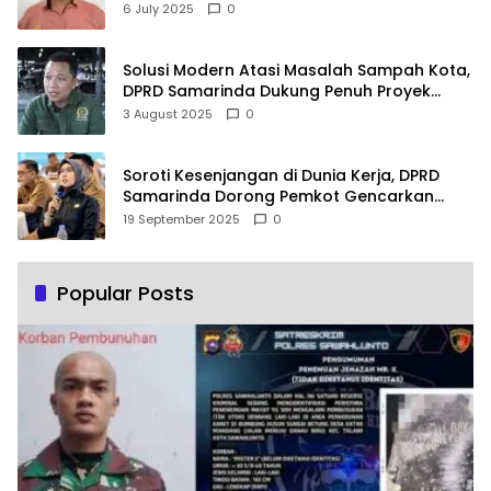
Pusat Logistik Bencana Kalimantan
6 July 2025
0
Solusi Modern Atasi Masalah Sampah Kota,
DPRD Samarinda Dukung Penuh Proyek
PLTSA
3 August 2025
0
Soroti Kesenjangan di Dunia Kerja, DPRD
Samarinda Dorong Pemkot Gencarkan
Pemberdayaan Perempuan
19 September 2025
0
Popular Posts