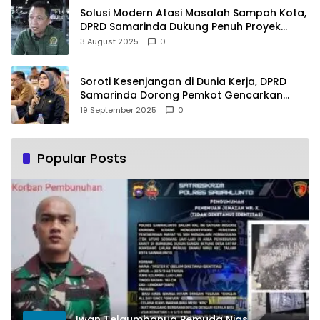
Solusi Modern Atasi Masalah Sampah Kota,
DPRD Samarinda Dukung Penuh Proyek
PLTSA
3 August 2025
0
Soroti Kesenjangan di Dunia Kerja, DPRD
Samarinda Dorong Pemkot Gencarkan
Pemberdayaan Perempuan
19 September 2025
0
Popular Posts
Iwan Telaumbanua Pemuda Nias