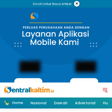
Skip
×
Scroll Untuk Baca Artikel
to
content
Home
Nasional
Daerah
Advertorial
Huk