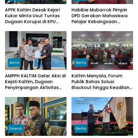
APPK Kaltim Desak Kejari
Habibie Mubarrok Pimpin
Kukar Minta Usut Tuntas
DPD Gerakan Mahasiswa
Dugaan Korupsi di KPU
Pelajar Kebangsaan
Kukar pada penggunaan
Kalimantan Timur.
Dana Hibah PSU Kukar
Tahun 2025
Berita
Berita
AMPPH KALTIM Gelar Aksi di
Kaltim Menyala, Forum
Kejati Kaltim, Dugaan
Publik Bahas Solusi
Penyimpangan Aktivitas
Blackout hingga Keadilan
Bongkar Muat Cangkang
Tarif Listrik di Pelosok Desa
Sawit di Logpond Tubaan
Daerah
Berita