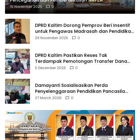
15 November 2025
0
DPRD Kaltim Dorong Pemprov Beri Insentif
untuk Pengawas Madrasah dan Pendidikan
Agama
29 November 2025
0
DPRD Kaltim Pastikan Reses Tak
Terdampak Pemotongan Transfer Dana
Pusat
5 December 2025
0
Damayanti Sosialisasikan Perda
Penyelenggaraan Pendidikan Pancasila
dan Wawasan Kebangsaan
27 March 2026
0