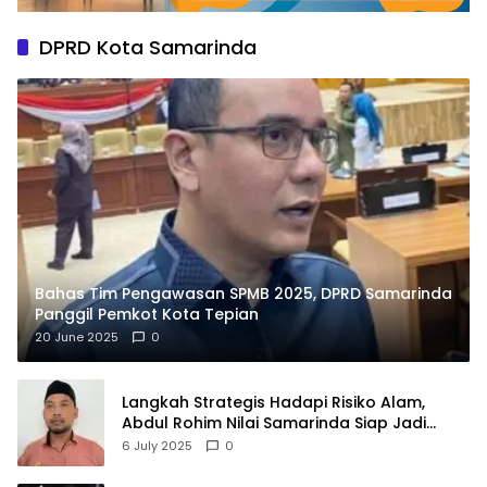
DPRD Kota Samarinda
Bahas Tim Pengawasan SPMB 2025, DPRD Samarinda
Panggil Pemkot Kota Tepian
20 June 2025
0
Langkah Strategis Hadapi Risiko Alam,
Abdul Rohim Nilai Samarinda Siap Jadi
Pusat Logistik Bencana Kalimantan
6 July 2025
0