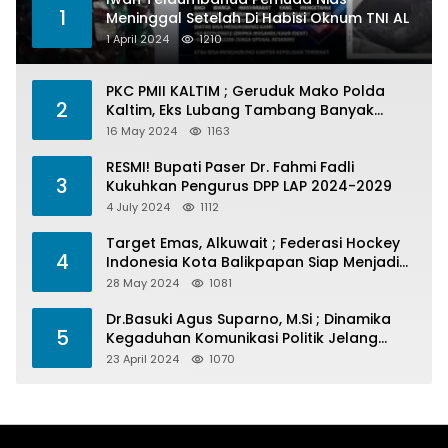
1
Meninggal Setelah Di Habisi Oknum TNI AL
1 April 2024
1210
PKC PMII KALTIM ; Geruduk Mako Polda
2
Kaltim, Eks Lubang Tambang Banyak
Menelan Korban
16 May 2024
1163
RESMI! Bupati Paser Dr. Fahmi Fadli
3
Kukuhkan Pengurus DPP LAP 2024-2029
4 July 2024
1112
Target Emas, Alkuwait ; Federasi Hockey
4
Indonesia Kota Balikpapan Siap Menjadi
Barometer Prestasi Di Kaltim
28 May 2024
1081
Dr.Basuki Agus Suparno, M.Si ; Dinamika
5
Kegaduhan Komunikasi Politik Jelang
Pesta Politik 2024
23 April 2024
1070