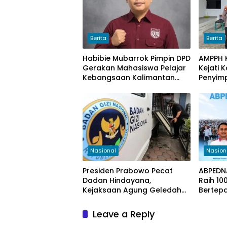
Berita
Berita
Habibie Mubarrok Pimpin DPD
AMPPH K
Gerakan Mahasiswa Pelajar
Kejati 
Kebangsaan Kalimantan
Penyim
Timur.
Bongka
Sawit 
Nasional
Nasion
Presiden Prabowo Pecat
ABPEDNA
Dadan Hindayana,
Raih 10
Kejaksaan Agung Geledah
Bertepa
Kantor BGN Pusat
Pancasi
Leave a Reply