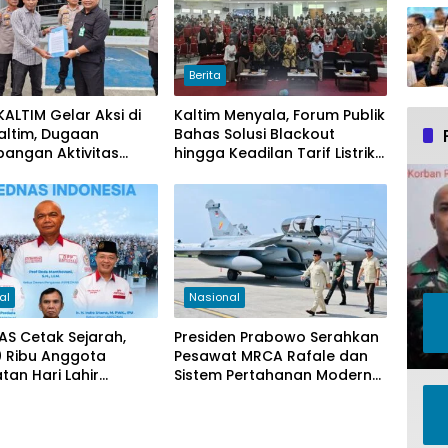
Berita
ALTIM Gelar Aksi di
Kaltim Menyala, Forum Publik
Kaltim, Dugaan
Bahas Solusi Blackout
pangan Aktivitas
hingga Keadilan Tarif Listrik
r Muat Cangkang
di Pelosok Desa
di Logpond Tubaan
al
Nasional
S Cetak Sejarah,
Presiden Prabowo Serahkan
0 Ribu Anggota
Pesawat MRCA Rafale dan
tan Hari Lahir
Sistem Pertahanan Modern
la 2026
untuk Perkuat Pertahanan
Udara Nasional