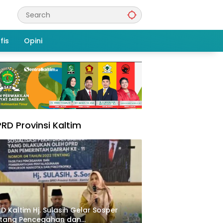
fis
Opini
RD Provinsi Kaltim
D Kaltim Hj. Sulasih Gelar Sosper
ntang Pencegahan dan