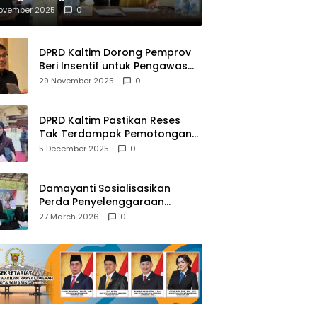
mberantasan NAPZA
November 2025
0
DPRD Kaltim Dorong Pemprov
Beri Insentif untuk Pengawas
Madrasah dan Pendidikan
29 November 2025
0
Agama
DPRD Kaltim Pastikan Reses
Tak Terdampak Pemotongan
Transfer Dana Pusat
5 December 2025
0
Damayanti Sosialisasikan
Perda Penyelenggaraan
Pendidikan Pancasila dan
27 March 2026
0
Wawasan Kebangsaan