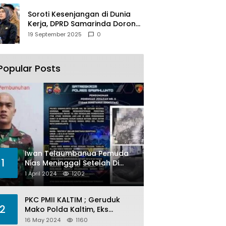
Soroti Kesenjangan di Dunia
Kerja, DPRD Samarinda Dorong
Pemkot Gencarkan
19 September 2025
0
Pemberdayaan Perempuan
Popular Posts
Iwan Telaumbanua Pemuda
1
Nias Meninggal Setelah Di
Habisi Oknum TNI AL
1 April 2024
1202
PKC PMII KALTIM ; Geruduk
2
Mako Polda Kaltim, Eks
Lubang Tambang Banyak
16 May 2024
1160