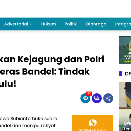
Advertorial
Hukum
Politik
Olahraga
Infogra
kan Kejagung dan Polri
eras Bandel: Tindak
DP
ulu!
130
owo Subianto buka suara
DPR
ndel dan menipu rakyat.
te