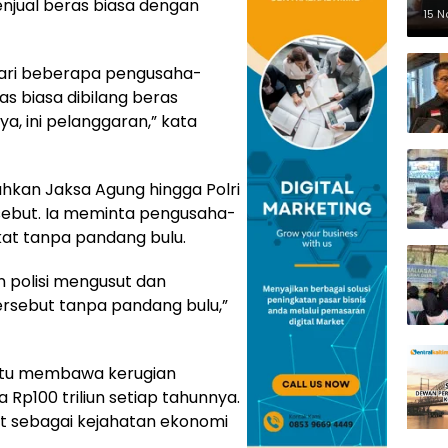
njual beras biasa dengan
Pe
15 
ari beberapa pengusaha-
s biasa dibilang beras
a, ini pelanggaran,” kata
kan Jaksa Agung hingga Polri
sebut. Ia meminta pengusaha-
kat tanpa pandang bulu.
n polisi mengusut dan
sebut tanpa pandang bulu,”
itu membawa kerugian
Rp100 triliun setiap tahunnya.
t sebagai kejahatan ekonomi