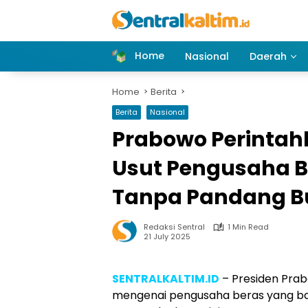
Skip
to
content
Home
Nasional
Daerah
Home
Berita
Berita
Nasional
Prabowo Perintah
Usut Pengusaha B
Tanpa Pandang B
Redaksi Sentral
1 Min Read
21 July 2025
SENTRALKALTIM.ID
– Presiden Prab
mengenai pengusaha beras yang ba