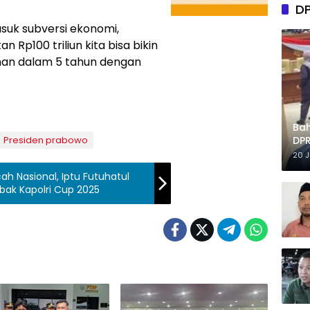
D
asuk subversi ekonomi,
Rp100 triliun kita bisa bikin
inan dalam 5 tahun dengan
Ba
Presiden prabowo
DPR
Tep
20 
ah Nasional, Iptu Futuhatul
bak Kapolri Cup 2025