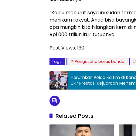
“Kalau menurut saya ini sudah term
menikam rakyat. Anda bisa bayangkan 
apa mungkin kita hilangkan kemisk
Rp1.000 triliun itu,” tutupnya.
Post Views:
130
Tags:
Pengusaha beras bandel
Harumkan Polda Kaltim di Kanc
Ukir Prestasi Kejuaraan Menem
Related Posts