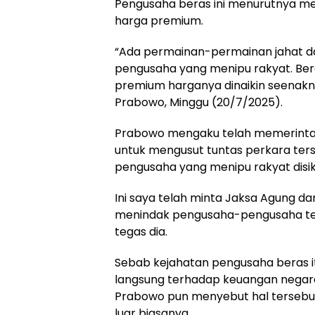
Pengusaha beras ini menurutnya me
harga premium.
“Ada permainan-permainan jahat d
pengusaha yang menipu rakyat. Bera
premium harganya dinaikin seenakny
Prabowo, Minggu (20/7/2025).
Prabowo mengaku telah memerintah
untuk mengusut tuntas perkara ter
pengusaha yang menipu rakyat disi
Ini saya telah minta Jaksa Agung da
menindak pengusaha-pengusaha ter
tegas dia.
Sebab kejahatan pengusaha beras 
langsung terhadap keuangan negara 
Prabowo pun menyebut hal tersebu
luar biasanya