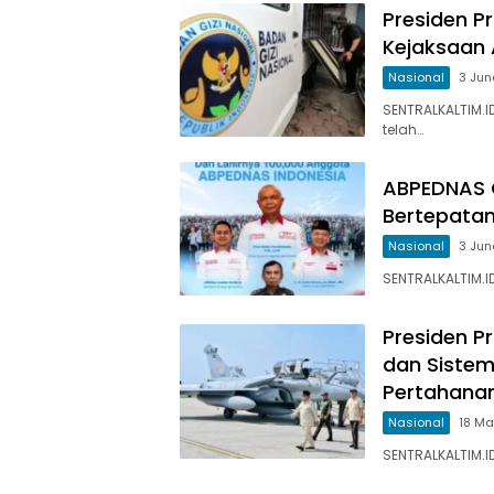
Presiden P
Kejaksaan 
Nasional
3 Jun
SENTRALKALTIM.
telah…
ABPEDNAS C
Bertepatan
Nasional
3 Jun
SENTRALKALTIM.I
Presiden 
dan Sistem
Pertahanan
Nasional
18 M
SENTRALKALTIM.I