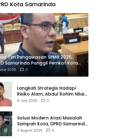
PRD Kota Samarinda
has Tim Pengawasan SPMB 2025,
D Samarinda Panggil Pemkot Kota
ian
June 2025
0
Langkah Strategis Hadapi
Risiko Alam, Abdul Rohim Nilai
Samarinda Siap Jadi Pusat
6 July 2025
0
Logistik Bencana Kalimantan
Solusi Modern Atasi Masalah
Sampah Kota, DPRD Samarinda
Dukung Penuh Proyek PLTSA
3 August 2025
0