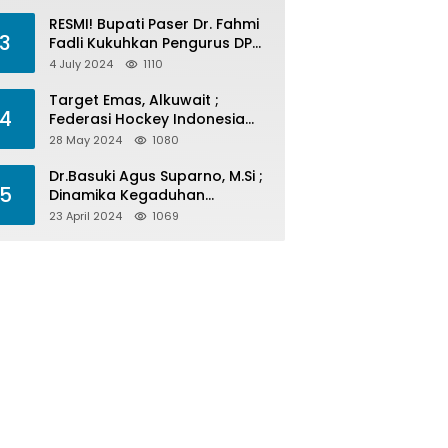
Menelan Korban
RESMI! Bupati Paser Dr. Fahmi
3
Fadli Kukuhkan Pengurus DPP
LAP 2024-2029
4 July 2024
1110
Target Emas, Alkuwait ;
4
Federasi Hockey Indonesia
Kota Balikpapan Siap Menjadi
28 May 2024
1080
Barometer Prestasi Di Kaltim
Dr.Basuki Agus Suparno, M.Si ;
5
Dinamika Kegaduhan
Komunikasi Politik Jelang
23 April 2024
1069
Pesta Politik 2024