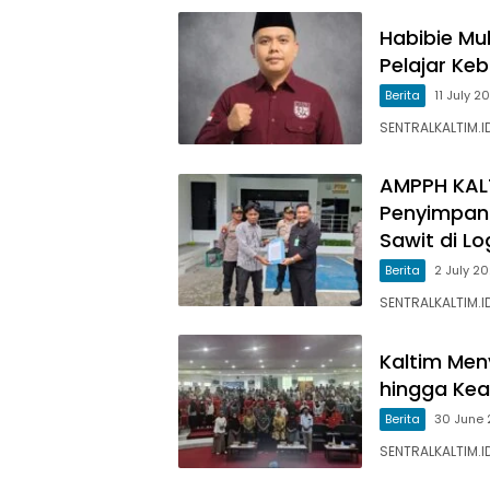
Habibie Mu
Pelajar Ke
Berita
11 July 2
SENTRALKALTIM.I
AMPPH KALT
Penyimpan
Sawit di L
Berita
2 July 2
SENTRALKALTIM.I
Kaltim Men
hingga Kead
Berita
30 June
SENTRALKALTIM.ID