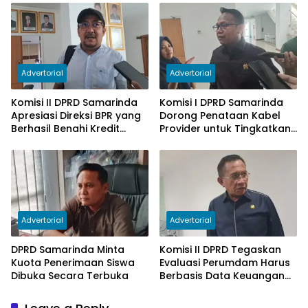
Subsidi Berkurang
Advertorial
Advertorial
Komisi II DPRD Samarinda
Komisi I DPRD Samarinda
Apresiasi Direksi BPR yang
Dorong Penataan Kabel
Berhasil Benahi Kredit
Provider untuk Tingkatkan
Bermasalah
PAD
Advertorial
Advertorial
DPRD Samarinda Minta
Komisi II DPRD Tegaskan
Kuota Penerimaan Siswa
Evaluasi Perumdam Harus
Dibuka Secara Terbuka
Berbasis Data Keuangan
Terverifikasi