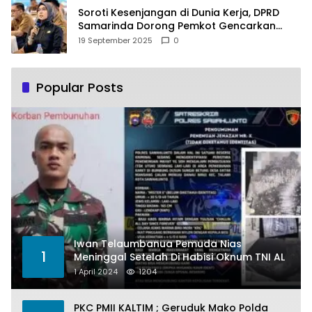
Soroti Kesenjangan di Dunia Kerja, DPRD
Samarinda Dorong Pemkot Gencarkan
Pemberdayaan Perempuan
19 September 2025
0
Popular Posts
Iwan Telaumbanua Pemuda Nias
1
Meninggal Setelah Di Habisi Oknum TNI AL
1 April 2024
1204
PKC PMII KALTIM ; Geruduk Mako Polda