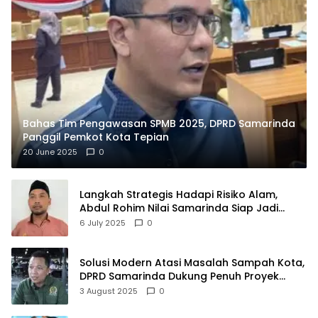
Bahas Tim Pengawasan SPMB 2025, DPRD Samarinda
Panggil Pemkot Kota Tepian
20 June 2025
0
Langkah Strategis Hadapi Risiko Alam,
Abdul Rohim Nilai Samarinda Siap Jadi
Pusat Logistik Bencana Kalimantan
6 July 2025
0
Solusi Modern Atasi Masalah Sampah Kota,
DPRD Samarinda Dukung Penuh Proyek
PLTSA
3 August 2025
0