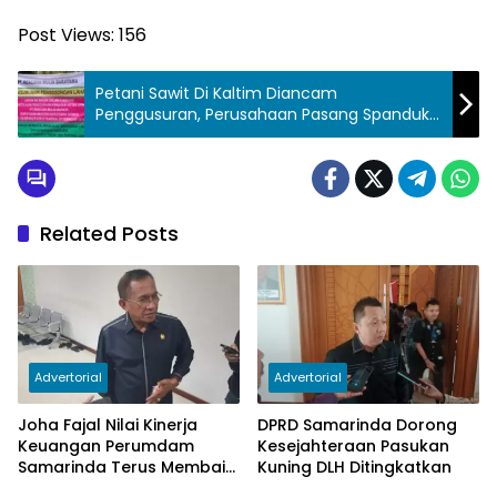
Post Views:
156
Petani Sawit Di Kaltim Diancam
Penggusuran, Perusahaan Pasang Spanduk
Ultimatum
Related Posts
Advertorial
Advertorial
Joha Fajal Nilai Kinerja
DPRD Samarinda Dorong
Keuangan Perumdam
Kesejahteraan Pasukan
Samarinda Terus Membaik,
Kuning DLH Ditingkatkan
Ketergantungan pada