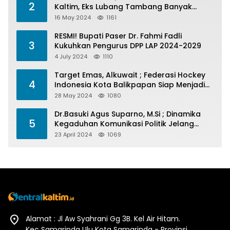
2
Kaltim, Eks Lubang Tambang Banyak
Menelan Korban
16 May 2024
1161
RESMI! Bupati Paser Dr. Fahmi Fadli
3
Kukuhkan Pengurus DPP LAP 2024-2029
4 July 2024
1110
Target Emas, Alkuwait ; Federasi Hockey
4
Indonesia Kota Balikpapan Siap Menjadi
Barometer Prestasi Di Kaltim
28 May 2024
1080
Dr.Basuki Agus Suparno, M.Si ; Dinamika
5
Kegaduhan Komunikasi Politik Jelang
Pesta Politik 2024
23 April 2024
1069
Alamat : Jl Aw Syahrani Gg 3B. Kel Air Hitam.
Kec Samarinda Ulu Kota Samarinda - Provinsi