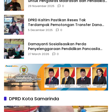
untuk Pengawas Madrasah dan Pendidikan
Agama
29 November 2025
0
DPRD Kaltim Pastikan Reses Tak
Terdampak Pemotongan Transfer Dana
Pusat
5 December 2025
0
Damayanti Sosialisasikan Perda
Penyelenggaraan Pendidikan Pancasila
dan Wawasan Kebangsaan
27 March 2026
0
DPRD Kota Samarinda