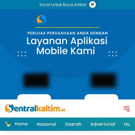
Skip
×
Scroll Untuk Baca Artikel
to
content
Home
Nasional
Daerah
Advertorial
Huk