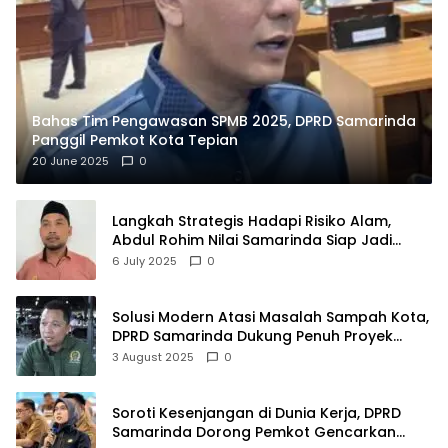
Bahas Tim Pengawasan SPMB 2025, DPRD Samarinda
Panggil Pemkot Kota Tepian
20 June 2025
0
Langkah Strategis Hadapi Risiko Alam,
Abdul Rohim Nilai Samarinda Siap Jadi
Pusat Logistik Bencana Kalimantan
6 July 2025
0
Solusi Modern Atasi Masalah Sampah Kota,
DPRD Samarinda Dukung Penuh Proyek
PLTSA
3 August 2025
0
Soroti Kesenjangan di Dunia Kerja, DPRD
Samarinda Dorong Pemkot Gencarkan