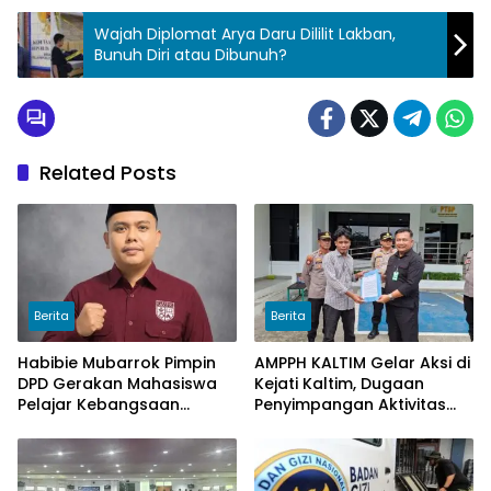
Wajah Diplomat Arya Daru Dililit Lakban,
Bunuh Diri atau Dibunuh?
Related Posts
Berita
Berita
Habibie Mubarrok Pimpin
AMPPH KALTIM Gelar Aksi di
DPD Gerakan Mahasiswa
Kejati Kaltim, Dugaan
Pelajar Kebangsaan
Penyimpangan Aktivitas
Kalimantan Timur.
Bongkar Muat Cangkang
Sawit di Logpond Tubaan