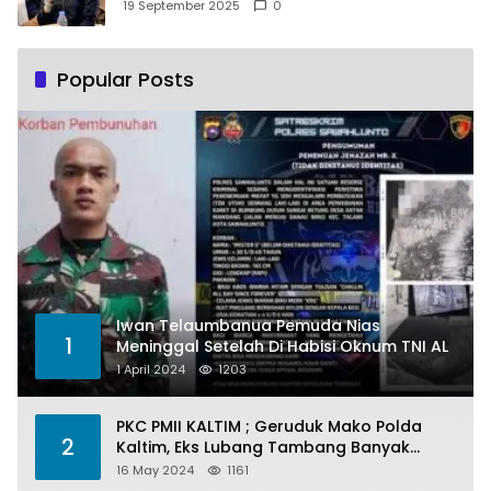
Pemberdayaan Perempuan
19 September 2025
0
Popular Posts
Iwan Telaumbanua Pemuda Nias
1
Meninggal Setelah Di Habisi Oknum TNI AL
1 April 2024
1203
PKC PMII KALTIM ; Geruduk Mako Polda
2
Kaltim, Eks Lubang Tambang Banyak
Menelan Korban
16 May 2024
1161