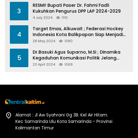
RESMI! Bupati Paser Dr. Fahmi Fadli
3
Kukuhkan Pengurus DPP LAP 2024-2029
4 July 2024
1110
Target Emas, Alkuwait ; Federasi Hockey
4
Indonesia Kota Balikpapan Siap Menjadi
Barometer Prestasi Di Kaltim
28 May 2024
1080
Dr.Basuki Agus Suparno, M.Si ; Dinamika
5
Kegaduhan Komunikasi Politik Jelang
Pesta Politik 2024
23 April 2024
1069
Alamat : Jl Aw Syahrani Gg 3B. Kel Air Hitam.
Kec Samarinda Ulu Kota Samarinda - Provinsi
Kalimantan Timur