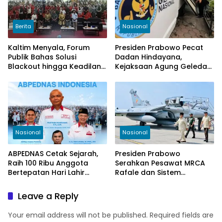
Berita
Nasional
Kaltim Menyala, Forum
Presiden Prabowo Pecat
Publik Bahas Solusi
Dadan Hindayana,
Blackout hingga Keadilan
Kejaksaan Agung Geledah
Tarif Listrik di Pelosok Desa
Kantor BGN Pusat
Nasional
Nasional
ABPEDNAS Cetak Sejarah,
Presiden Prabowo
Raih 100 Ribu Anggota
Serahkan Pesawat MRCA
Bertepatan Hari Lahir
Rafale dan Sistem
Pancasila 2026
Pertahanan Modern untuk
Perkuat Pertahanan Udara
Leave a Reply
Nasional
Your email address will not be published.
Required fields are