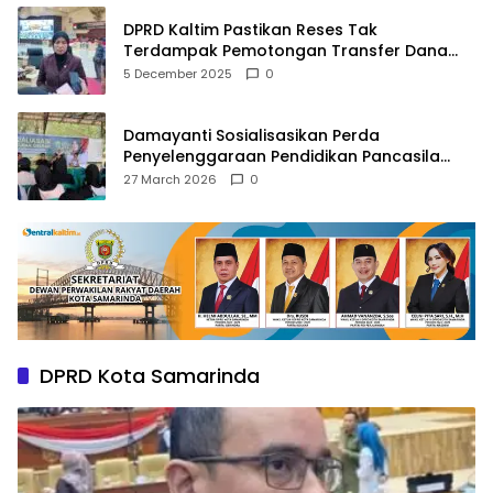
DPRD Kaltim Pastikan Reses Tak
Terdampak Pemotongan Transfer Dana
Pusat
5 December 2025
0
Damayanti Sosialisasikan Perda
Penyelenggaraan Pendidikan Pancasila
dan Wawasan Kebangsaan
27 March 2026
0
DPRD Kota Samarinda