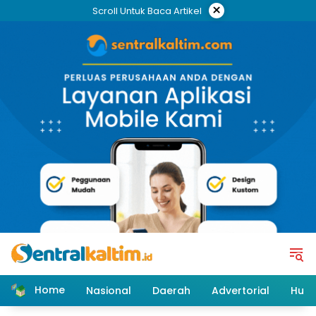
Skip
×
Scroll Untuk Baca Artikel
to
content
Home
Nasional
Daerah
Advertorial
Huk