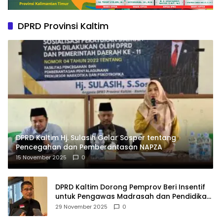
DPRD Provinsi Kaltim
DPRD Kaltim Hj. Sulasih Gelar Sosper tentang
Pencegahan dan Pemberantasan NAPZA
15 November 2025
0
DPRD Kaltim Dorong Pemprov Beri Insentif
untuk Pengawas Madrasah dan Pendidikan
Agama
29 November 2025
0