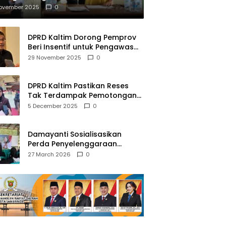
mberantasan NAPZA
November 2025
0
DPRD Kaltim Dorong Pemprov
Beri Insentif untuk Pengawas
Madrasah dan Pendidikan
29 November 2025
0
Agama
DPRD Kaltim Pastikan Reses
Tak Terdampak Pemotongan
Transfer Dana Pusat
5 December 2025
0
Damayanti Sosialisasikan
Perda Penyelenggaraan
Pendidikan Pancasila dan
27 March 2026
0
Wawasan Kebangsaan