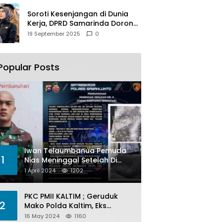
Soroti Kesenjangan di Dunia
Kerja, DPRD Samarinda Dorong
Pemkot Gencarkan
19 September 2025
0
Pemberdayaan Perempuan
Popular Posts
Iwan Telaumbanua Pemuda
1
Nias Meninggal Setelah Di
Habisi Oknum TNI AL
1 April 2024
1202
PKC PMII KALTIM ; Geruduk
2
Mako Polda Kaltim, Eks
Lubang Tambang Banyak
16 May 2024
1160