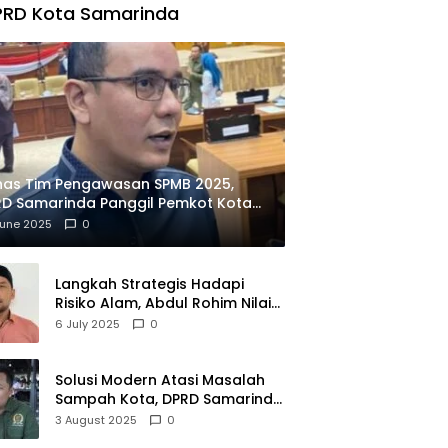
PRD Kota Samarinda
has Tim Pengawasan SPMB 2025,
D Samarinda Panggil Pemkot Kota
ian
June 2025
0
Langkah Strategis Hadapi
Risiko Alam, Abdul Rohim Nilai
Samarinda Siap Jadi Pusat
6 July 2025
0
Logistik Bencana Kalimantan
Solusi Modern Atasi Masalah
Sampah Kota, DPRD Samarinda
Dukung Penuh Proyek PLTSA
3 August 2025
0