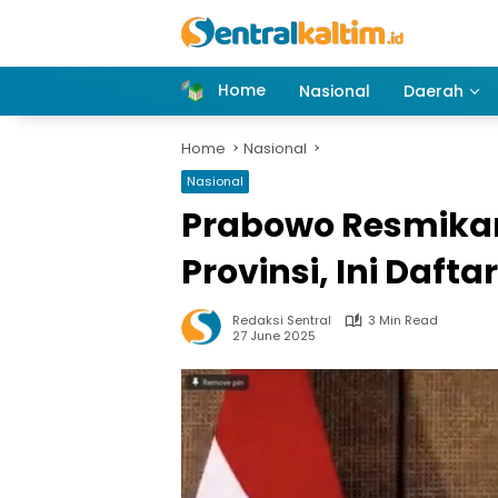
Skip
to
content
Home
Nasional
Daerah
Home
Nasional
Nasional
Prabowo Resmikan 
Provinsi, Ini Daft
Redaksi Sentral
3 Min Read
27 June 2025