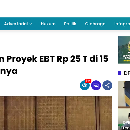
Advertorial
Hukum
Politik
Olahraga
Infogra
Proyek EBT Rp 25 T di 15
arnya
DP
244
DPR
te