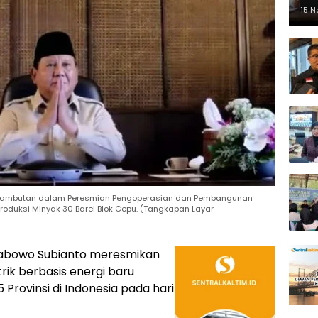
Pe
15 
 sambutan dalam Peresmian Pengoperasian dan Pembangunan
Produksi Minyak 30 Barel Blok Cepu. (Tangkapan Layar
rabowo Subianto meresmikan
rik berbasis energi baru
 Provinsi di Indonesia pada hari