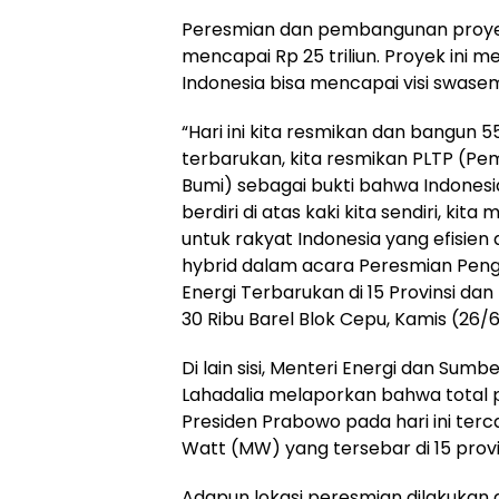
Peresmian dan pembangunan proyek 
mencapai Rp 25 triliun. Proyek ini m
Indonesia bisa mencapai visi swase
“Hari ini kita resmikan dan bangun 
terbarukan, kita resmikan PLTP (Pe
Bumi) sebagai bukti bahwa Indonesi
berdiri di atas kaki kita sendiri, k
untuk rakyat Indonesia yang efisien
hybrid dalam acara Peresmian Pe
Energi Terbarukan di 15 Provinsi da
30 Ribu Barel Blok Cepu, Kamis (26/
Di lain sisi, Menteri Energi dan Sumb
Lahadalia melaporkan bahwa total 
Presiden Prabowo pada hari ini ter
Watt (MW) yang tersebar di 15 provi
Adapun lokasi peresmian dilakukan d