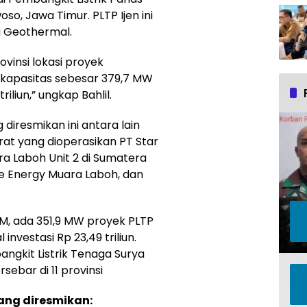
so, Jawa Timur. PLTP Ijen ini
a Geothermal.
ovinsi lokasi proyek
l kapasitas sebesar 379,7 MW
iliun,” ungkap Bahlil.
diresmikan ini antara lain
rat yang dioperasikan PT Star
a Laboh Unit 2 di Sumatera
e Energy Muara Laboh, dan
, ada 351,9 MW proyek PLTP
 investasi Rp 23,49 triliun.
ngkit Listrik Tenaga Surya
ebar di 11 provinsi
ang diresmikan: