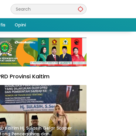
fis
Opini
RD Provinsi Kaltim
D Kaltim Hj. Sulasih Gelar Sosper
ntang Pencegahan dan