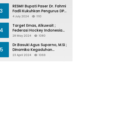
Menelan Korban
RESMI! Bupati Paser Dr. Fahmi
3
Fadli Kukuhkan Pengurus DPP
LAP 2024-2029
4 July 2024
1110
Target Emas, Alkuwait ;
4
Federasi Hockey Indonesia
Kota Balikpapan Siap Menjadi
28 May 2024
1080
Barometer Prestasi Di Kaltim
Dr.Basuki Agus Suparno, M.Si ;
5
Dinamika Kegaduhan
Komunikasi Politik Jelang
23 April 2024
1069
Pesta Politik 2024