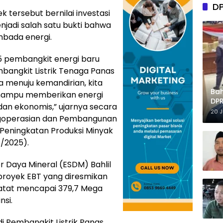
D
tersebut bernilai investasi
enjadi salah satu bukti bahwa
mbada energi.
55 pembangkit energi baru
mbangkit Listrik Tenaga Panas
a menuju kemandirian, kita
Ba
ita mampu memberikan energi
DPR
 dan ekonomis,” ujarnya secara
Tep
20 
ngoperasian dan Pembangunan
n Peningkatan Produksi Minyak
6/2025).
er Daya Mineral (ESDM) Bahlil
proyek EBT yang diresmikan
catat mencapai 379,7 Mega
nsi.
i Pembangkit Listrik Panas