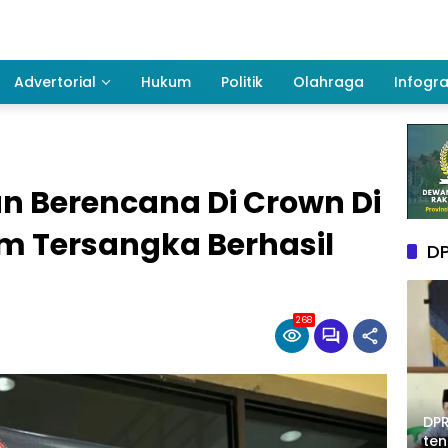
Advertorial
Hukum
Politik
Olahraga
Infogra
 Berencana Di Crown Di
m Tersangka Berhasil
DP
268
DPR
te