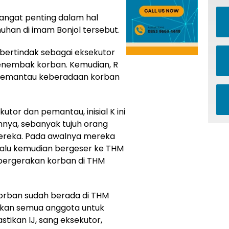
sangat penting dalam hal
han di imam Bonjol tersebut.
bertindak sebagai eksekutor
nembak korban. Kemudian, R
 memantau keberadaan korban
tor dan pemantau, inisial K ini
nnya, sebanyak tujuh orang
ereka. Pada awalnya mereka
lalu kemudian bergeser ke THM
pergerakan korban di THM
orban sudah berada di THM
hkan semua anggota untuk
stikan IJ, sang eksekutor,