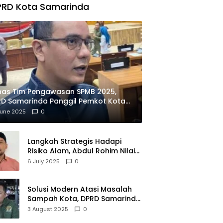
PRD Kota Samarinda
has Tim Pengawasan SPMB 2025,
D Samarinda Panggil Pemkot Kota
ian
June 2025
0
Langkah Strategis Hadapi
Risiko Alam, Abdul Rohim Nilai
Samarinda Siap Jadi Pusat
6 July 2025
0
Logistik Bencana Kalimantan
Solusi Modern Atasi Masalah
Sampah Kota, DPRD Samarinda
Dukung Penuh Proyek PLTSA
3 August 2025
0