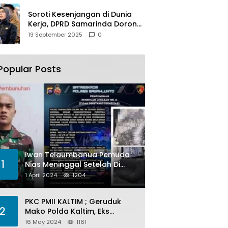
Soroti Kesenjangan di Dunia
Kerja, DPRD Samarinda Dorong
Pemkot Gencarkan
19 September 2025
0
Pemberdayaan Perempuan
Popular Posts
Iwan Telaumbanua Pemuda
1
Nias Meninggal Setelah Di
Habisi Oknum TNI AL
1 April 2024
1204
PKC PMII KALTIM ; Geruduk
2
Mako Polda Kaltim, Eks
Lubang Tambang Banyak
16 May 2024
1161