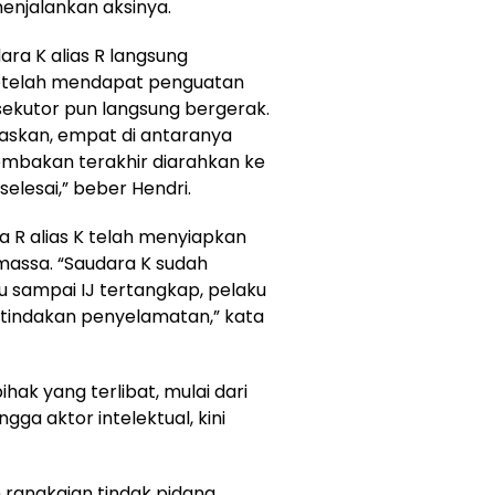
enjalankan aksinya.
ara K alias R langsung
Setelah mendapat penguatan
ksekutor pun langsung bergerak.
askan, empat di antaranya
embakan terakhir diarahkan ke
elesai,” beber Hendri.
a R alias K telah menyiapkan
 massa. “Saudara K sudah
u sampai IJ tertangkap, pelaku
 tindakan penyelamatan,” kata
k yang terlibat, mulai dari
ga aktor intelektual, kini
m rangkaian tindak pidana