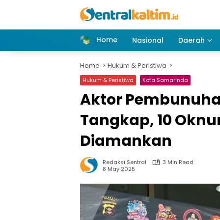
Skip
to
content
Home
Nasional
Daerah
Home
Hukum & Peristiwa
Hukum & Peristiwa
Kota Samarinda
Aktor Pembunuhan
Tangkap, 10 Oknu
Diamankan
Redaksi Sentral
3 Min Read
8 May 2025