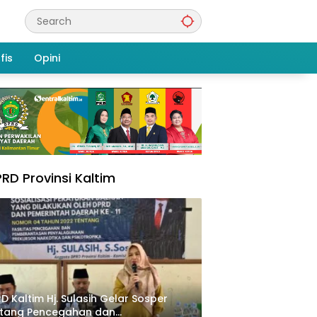
fis
Opini
RD Provinsi Kaltim
D Kaltim Hj. Sulasih Gelar Sosper
ntang Pencegahan dan