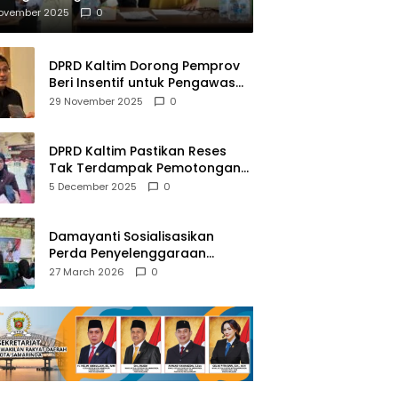
mberantasan NAPZA
November 2025
0
DPRD Kaltim Dorong Pemprov
Beri Insentif untuk Pengawas
Madrasah dan Pendidikan
29 November 2025
0
Agama
DPRD Kaltim Pastikan Reses
Tak Terdampak Pemotongan
Transfer Dana Pusat
5 December 2025
0
Damayanti Sosialisasikan
Perda Penyelenggaraan
Pendidikan Pancasila dan
27 March 2026
0
Wawasan Kebangsaan