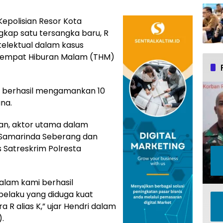
epolisian Resor Kota
gkap satu tersangka baru, R
ntelektual dalam kasus
Tempat Hiburan Malam (THM)
i berhasil mengamankan 10
na.
n, aktor utama dalam
Samarinda Seberang dan
as Satreskrim Polresta
malam kami berhasil
elaku yang diduga kuat
a R alias K,” ujar Hendri dalam
.