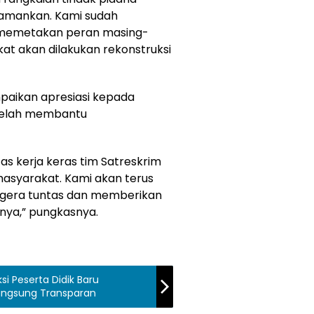
a amankan. Kami sudah
 memetakan peran masing-
at akan dilakukan rekonstruksi
paikan apresiasi kepada
 telah membantu
s kerja keras tim Satreskrim
asyarakat. Kami akan terus
 segera tuntas dan memberikan
anya,” pungkasnya.
i Peserta Didik Baru
langsung Transparan