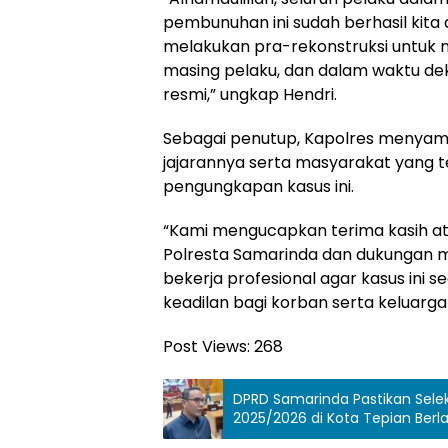
pembunuhan ini sudah berhasil kit
melakukan pra-rekonstruksi untuk
masing pelaku, dan dalam waktu dek
resmi,” ungkap Hendri.
Sebagai penutup, Kapolres menyam
jajarannya serta masyarakat yang
pengungkapan kasus ini.
“Kami mengucapkan terima kasih ata
Polresta Samarinda dan dukungan m
bekerja profesional agar kasus ini
keadilan bagi korban serta keluarg
Post Views:
268
DPRD Samarinda Pastikan Seleks
2025/2026 di Kota Tepian Ber