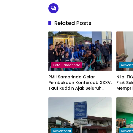
Related Posts
Kota Samarinda
Adverto
PMII Samarinda Gelar
Nilai T
Pembukaan Konfercab XXXV,
Fisik S
Taufikuddin Ajak Seluruh
Mempri
Kader Perkuat Persatuan
Advertorial
Adverto