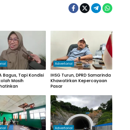
rial
Advertorial
KA Bagus, Tapi Kondisi
IHSG Turun, DPRD Samarinda
ekolah Masih
Khawatirkan Kepercayaan
hatinkan
Pasar
rial
Advertorial