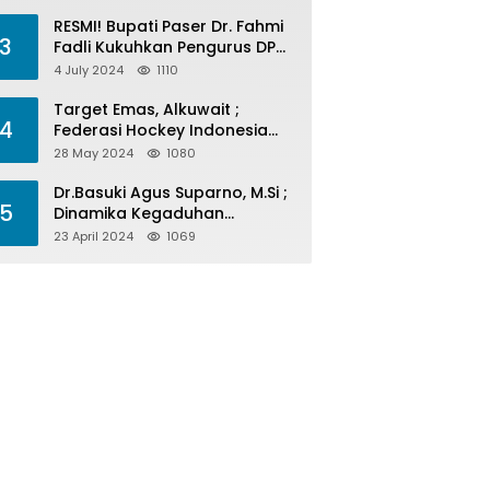
Menelan Korban
RESMI! Bupati Paser Dr. Fahmi
3
Fadli Kukuhkan Pengurus DPP
LAP 2024-2029
4 July 2024
1110
Target Emas, Alkuwait ;
4
Federasi Hockey Indonesia
Kota Balikpapan Siap Menjadi
28 May 2024
1080
Barometer Prestasi Di Kaltim
Dr.Basuki Agus Suparno, M.Si ;
5
Dinamika Kegaduhan
Komunikasi Politik Jelang
23 April 2024
1069
Pesta Politik 2024