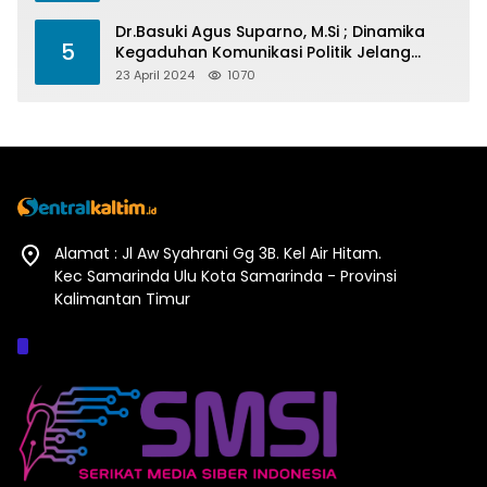
Dr.Basuki Agus Suparno, M.Si ; Dinamika
5
Kegaduhan Komunikasi Politik Jelang
Pesta Politik 2024
23 April 2024
1070
Alamat : Jl Aw Syahrani Gg 3B. Kel Air Hitam.
Kec Samarinda Ulu Kota Samarinda - Provinsi
Kalimantan Timur
Afiliasi :