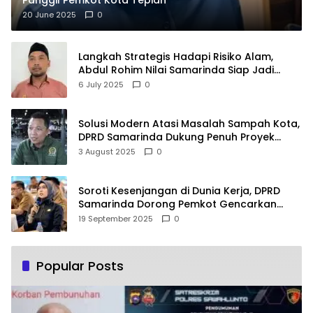
20 June 2025
0
Langkah Strategis Hadapi Risiko Alam,
Abdul Rohim Nilai Samarinda Siap Jadi
Pusat Logistik Bencana Kalimantan
6 July 2025
0
Solusi Modern Atasi Masalah Sampah Kota,
DPRD Samarinda Dukung Penuh Proyek
PLTSA
3 August 2025
0
Soroti Kesenjangan di Dunia Kerja, DPRD
Samarinda Dorong Pemkot Gencarkan
Pemberdayaan Perempuan
19 September 2025
0
Popular Posts