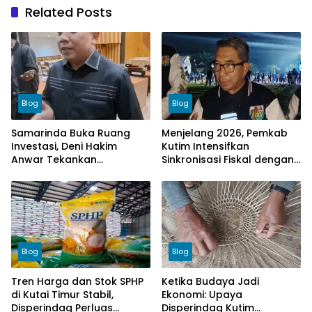
Related Posts
Blog
Blog
Samarinda Buka Ruang
Menjelang 2026, Pemkab
Investasi, Deni Hakim
Kutim Intensifkan
Anwar Tekankan
Sinkronisasi Fiskal dengan
Kepatuhan terhadap
Kemenkeu
Aturan
Blog
Blog
Tren Harga dan Stok SPHP
Ketika Budaya Jadi
di Kutai Timur Stabil,
Ekonomi: Upaya
Disperindag Perluas
Disperindag Kutim