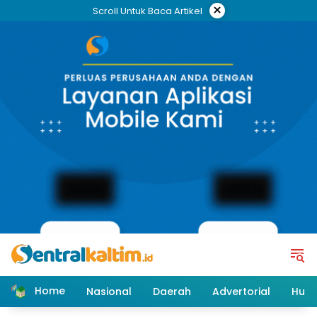
Skip
×
Scroll Untuk Baca Artikel
to
content
Home
Nasional
Daerah
Advertorial
Huk