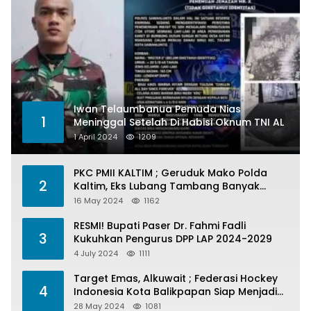
Iwan Telaumbanua Pemuda Nias
1
Meninggal Setelah Di Habisi Oknum TNI AL
1 April 2024
1209
PKC PMII KALTIM ; Geruduk Mako Polda
2
Kaltim, Eks Lubang Tambang Banyak
Menelan Korban
16 May 2024
1162
RESMI! Bupati Paser Dr. Fahmi Fadli
3
Kukuhkan Pengurus DPP LAP 2024-2029
4 July 2024
1111
Target Emas, Alkuwait ; Federasi Hockey
4
Indonesia Kota Balikpapan Siap Menjadi
Barometer Prestasi Di Kaltim
28 May 2024
1081