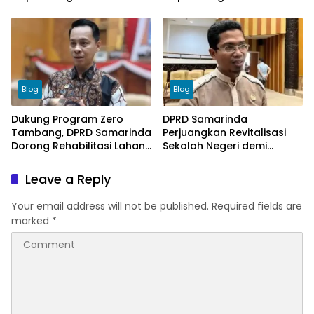
Pengawasan
Hidupkan Kriya Lewat
Dekranasda
Blog
Blog
Dukung Program Zero
DPRD Samarinda
Tambang, DPRD Samarinda
Perjuangkan Revitalisasi
Dorong Rehabilitasi Lahan
Sekolah Negeri demi
Bekas Tambang untuk
Pendidikan Berkualitas
Atasi Banjir
Leave a Reply
Your email address will not be published.
Required fields are
marked
*