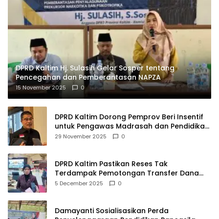
DPRD Kaltim Hj. Sulasih Gelar Sosper tentang
Pencegahan dan Pemberantasan NAPZA
15 November 2025
0
DPRD Kaltim Dorong Pemprov Beri Insentif
untuk Pengawas Madrasah dan Pendidikan
Agama
29 November 2025
0
DPRD Kaltim Pastikan Reses Tak
Terdampak Pemotongan Transfer Dana
Pusat
5 December 2025
0
Damayanti Sosialisasikan Perda