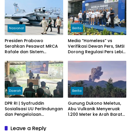
Nasional
Berita
Presiden Prabowo
Media “Homeless” vs
Serahkan Pesawat MRCA
Verifikasi Dewan Pers, SMSI
Rafale dan Sistem
Dorong Regulasi Pers Lebih
Pertahanan Modern untuk
Adaptif di Era Digital
Perkuat Pertahanan Udara
Nasional
Daerah
Berita
DPR RI | Syafruddin
Gunung Dukono Meletus,
Sosialisasi UU Perlindungan
Abu Vulkanik Menyeruak
dan Pengelolaan
1.200 Meter ke Arah Barat
Lingkungan Hidup
Laut
Leave a Reply