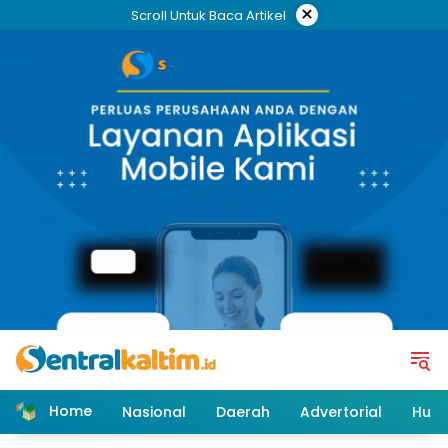
Skip
×
Scroll Untuk Baca Artikel
to
content
Home
Nasional
Daerah
Advertorial
Huk