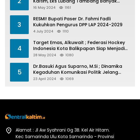
2
Kaltim, Eks Lubang Tambang Banyak
Menelan Korban
16 May 2024
1161
RESMI! Bupati Paser Dr. Fahmi Fadli
3
Kukuhkan Pengurus DPP LAP 2024-2029
4 July 2024
1110
Target Emas, Alkuwait ; Federasi Hockey
4
Indonesia Kota Balikpapan Siap Menjadi
Barometer Prestasi Di Kaltim
28 May 2024
1080
Dr.Basuki Agus Suparno, M.Si ; Dinamika
5
Kegaduhan Komunikasi Politik Jelang
Pesta Politik 2024
23 April 2024
1069
Alamat : Jl Aw Syahrani Gg 3B. Kel Air Hitam.
Kec Samarinda Ulu Kota Samarinda - Provinsi