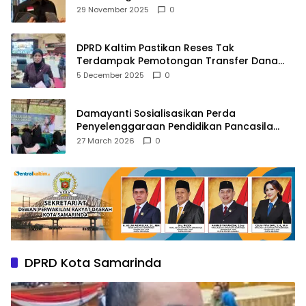
Agama
29 November 2025
0
DPRD Kaltim Pastikan Reses Tak
Terdampak Pemotongan Transfer Dana
Pusat
5 December 2025
0
Damayanti Sosialisasikan Perda
Penyelenggaraan Pendidikan Pancasila
dan Wawasan Kebangsaan
27 March 2026
0
DPRD Kota Samarinda