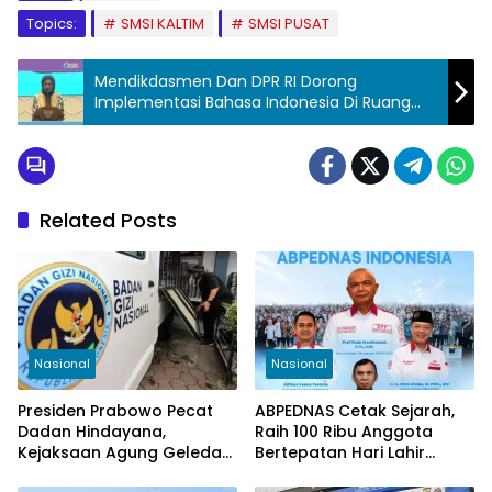
Topics:
SMSI KALTIM
SMSI PUSAT
Mendikdasmen Dan DPR RI Dorong
Implementasi Bahasa Indonesia Di Ruang
Publik
Related Posts
Nasional
Nasional
Presiden Prabowo Pecat
ABPEDNAS Cetak Sejarah,
Dadan Hindayana,
Raih 100 Ribu Anggota
Kejaksaan Agung Geledah
Bertepatan Hari Lahir
Kantor BGN Pusat
Pancasila 2026