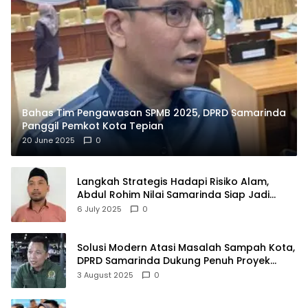
Bahas Tim Pengawasan SPMB 2025, DPRD Samarinda
Panggil Pemkot Kota Tepian
20 June 2025
0
Langkah Strategis Hadapi Risiko Alam,
Abdul Rohim Nilai Samarinda Siap Jadi
Pusat Logistik Bencana Kalimantan
6 July 2025
0
Solusi Modern Atasi Masalah Sampah Kota,
DPRD Samarinda Dukung Penuh Proyek
PLTSA
3 August 2025
0