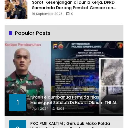
Soroti Kesenjangan di Dunia Kerja, DPRD
Samarinda Dorong Pemkot Gencarkan
Pemberdayaan Perempuan
19 September 2025
0
Popular Posts
Iwan Telaumbanua Pemuda Nias
1
Meninggal Setelah Di Habisi Oknum TNI AL
1 April 2024
1203
PKC PMII KALTIM ; Geruduk Mako Polda