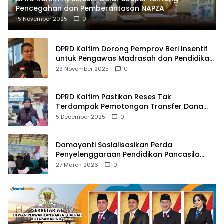
Pencegahan dan Pemberantasan NAPZA
15 November 2025
0
DPRD Kaltim Dorong Pemprov Beri Insentif
untuk Pengawas Madrasah dan Pendidikan
Agama
29 November 2025
0
DPRD Kaltim Pastikan Reses Tak
Terdampak Pemotongan Transfer Dana
Pusat
5 December 2025
0
Damayanti Sosialisasikan Perda
Penyelenggaraan Pendidikan Pancasila
dan Wawasan Kebangsaan
27 March 2026
0