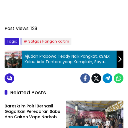
Post Views:
129
Tags:
Satgas Pangan Kaltim
Ajudan Prabowo Teddy Naik Pangkat, KSAD:
Kalau Ada Tentara yang Komplain, Saya
Ingin Tahu Orangnya Siapa
Related Posts
Hukum & Peristiwa
Bareskrim Polri Berhasil
Gagalkan Peredaran Sabu
dan Cairan Vape Narkoba
di Balikpapan, Sita 15 Sabu
dan 315 Cartridge