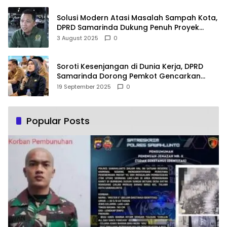
Solusi Modern Atasi Masalah Sampah Kota,
DPRD Samarinda Dukung Penuh Proyek
PLTSA
3 August 2025
0
Soroti Kesenjangan di Dunia Kerja, DPRD
Samarinda Dorong Pemkot Gencarkan
Pemberdayaan Perempuan
19 September 2025
0
Popular Posts