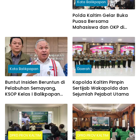
Kota Balikpapan
Polda Kaltim Gelar Buka
Puasa Bersama
Mahasiswa dan OKP di
Balikpapan
Kota Balikpapan
Daerah
Buntut Insiden Beruntun di
Kapolda Kaltim Pimpin
Pelabuhan Semayang,
Sertijab Wakapolda dan
KSOP Kelas I Balikpapan
Sejumlah Pejabat Utama
Ambil Langkah Tegas
DPRD PROV KALTIM
DPRD PROV KALTIM