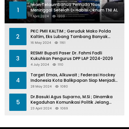
Iwan Telaumbanua Pemuda Nias
1
Meninggal Setelah Di Habisi Oknum TNI AL
1 April 2024
1203
PKC PMII KALTIM ; Geruduk Mako Polda
2
Kaltim, Eks Lubang Tambang Banyak
Menelan Korban
16 May 2024
1161
RESMI! Bupati Paser Dr. Fahmi Fadli
3
Kukuhkan Pengurus DPP LAP 2024-2029
4 July 2024
1110
Target Emas, Alkuwait ; Federasi Hockey
4
Indonesia Kota Balikpapan Siap Menjadi
Barometer Prestasi Di Kaltim
28 May 2024
1080
Dr.Basuki Agus Suparno, M.Si ; Dinamika
5
Kegaduhan Komunikasi Politik Jelang
Pesta Politik 2024
23 April 2024
1069