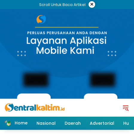
Skip
×
Scroll Untuk Baca Artikel
to
content
Home
Nasional
Daerah
Advertorial
Huk