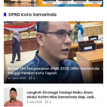
DPRD Kota Samarinda
Bahas Tim Pengawasan SPMB 2025, DPRD Samarinda
Panggil Pemkot Kota Tepian
20 June 2025
0
Langkah Strategis Hadapi Risiko Alam,
Abdul Rohim Nilai Samarinda Siap Jadi
Pusat Logistik Bencana Kalimantan
6 July 2025
0