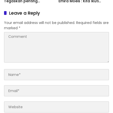
Tegaskan penting
Emira Moeis : Kita Ikuti
konsolidasi pasukan Panji
Proses Internal Partai
Bangsa sebagai badan
Leave a Reply
otonom PKB
Your email address will not be published.
Required fields are
marked
*