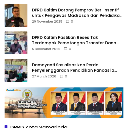
DPRD Kaltim Dorong Pemprov Beri Insentif
untuk Pengawas Madrasah dan Pendidikan
Agama
29 November 2025
0
DPRD Kaltim Pastikan Reses Tak
Terdampak Pemotongan Transfer Dana
Pusat
5 December 2025
0
Damayanti Sosialisasikan Perda
Penyelenggaraan Pendidikan Pancasila
dan Wawasan Kebangsaan
27 March 2026
0
DPRD Kota Samarinda