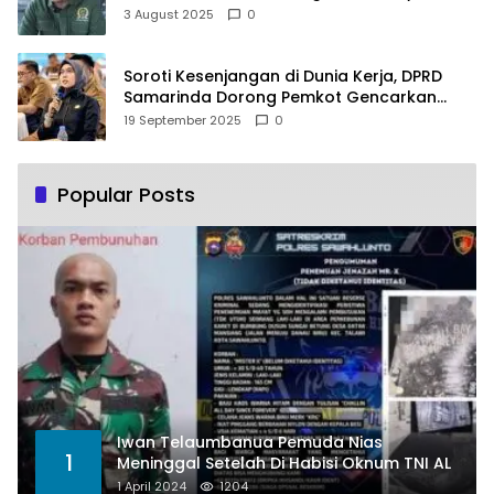
PLTSA
3 August 2025
0
Soroti Kesenjangan di Dunia Kerja, DPRD
Samarinda Dorong Pemkot Gencarkan
Pemberdayaan Perempuan
19 September 2025
0
Popular Posts
Iwan Telaumbanua Pemuda Nias
1
Meninggal Setelah Di Habisi Oknum TNI AL
1 April 2024
1204