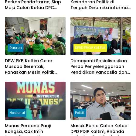
Berkas Pendaftaran, Siap
Kesadaran Politik di
Maju Calon Ketua DPC
Tengah Dinamika informasi
Demokrat Kukar
PDD Ke-3
Daerah
DPRD PROV KALTIM
DPW PKB Kaltim Gelar
Damayanti Sosialisasikan
Muscab Serentak,
Perda Penyelenggaraan
Panaskan Mesin Politik
Pendidikan Pancasila dan
Menuju 2029
Wawasan Kebangsaan
Nasional
Politik
Munas Perdana Panji
Masuk Bursa Calon Ketua
Bangsa, Cak Imin
DPD PDIP Kaltim, Ananda