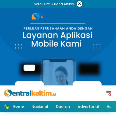
Skip
×
Scroll Untuk Baca Artikel
to
content
Home
Nasional
Daerah
Advertorial
Huk