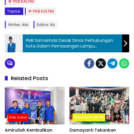
PKB KALTIM
Topics:
PKB KALTIM
Writer: Abi
Editor: Ks
PMII Samarinda Desak Dinas Perhubungan
Kota Dalam Pemasangan Lampu
Penerangan Jalan
Related Posts
Kab. Kukar
DPRD PROV KALTIM
Amirullah Kembalikan
Damayanti Tekankan