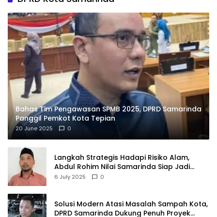
Bahas Tim Pengawasan SPMB 2025, DPRD Samarinda
Panggil Pemkot Kota Tepian
20 June 2025
0
Langkah Strategis Hadapi Risiko Alam,
Abdul Rohim Nilai Samarinda Siap Jadi
Pusat Logistik Bencana Kalimantan
6 July 2025
0
Solusi Modern Atasi Masalah Sampah Kota,
DPRD Samarinda Dukung Penuh Proyek