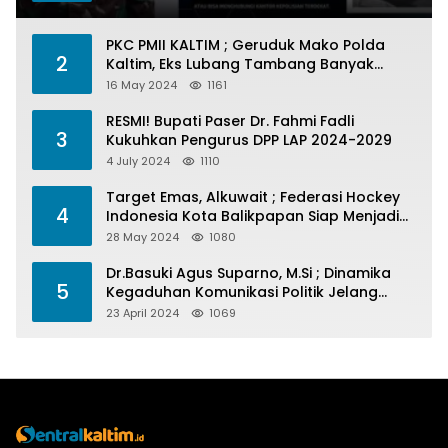
PKC PMII KALTIM ; Geruduk Mako Polda
2
Kaltim, Eks Lubang Tambang Banyak
Menelan Korban
16 May 2024
1161
RESMI! Bupati Paser Dr. Fahmi Fadli
3
Kukuhkan Pengurus DPP LAP 2024-2029
4 July 2024
1110
Target Emas, Alkuwait ; Federasi Hockey
4
Indonesia Kota Balikpapan Siap Menjadi
Barometer Prestasi Di Kaltim
28 May 2024
1080
Dr.Basuki Agus Suparno, M.Si ; Dinamika
5
Kegaduhan Komunikasi Politik Jelang
Pesta Politik 2024
23 April 2024
1069