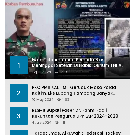
Iwan Telaumbanua Pemuda Nias
1
Meninggal Setelah Di Habisi Oknum TNI AL
1 April 2024
1210
PKC PMII KALTIM ; Geruduk Mako Polda
2
Kaltim, Eks Lubang Tambang Banyak
Menelan Korban
16 May 2024
1163
RESMI! Bupati Paser Dr. Fahmi Fadli
3
Kukuhkan Pengurus DPP LAP 2024-2029
4 July 2024
1111
Target Emas, Alkuwait ; Federasi Hockey