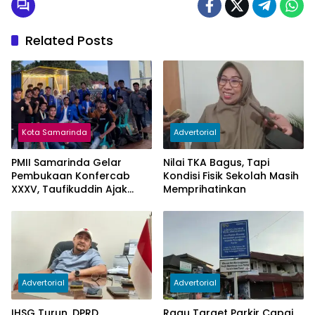
Related Posts
Kota Samarinda
Advertorial
PMII Samarinda Gelar
Nilai TKA Bagus, Tapi
Pembukaan Konfercab
Kondisi Fisik Sekolah Masih
XXXV, Taufikuddin Ajak
Memprihatinkan
Seluruh Kader Perkuat
Persatuan
Advertorial
Advertorial
IHSG Turun, DPRD
Ragu Target Parkir Capai