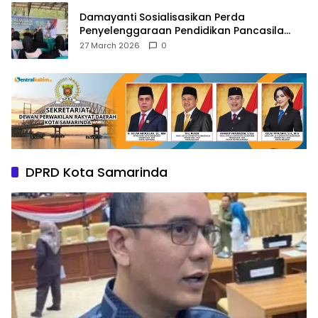
Damayanti Sosialisasikan Perda
Penyelenggaraan Pendidikan Pancasila
dan Wawasan Kebangsaan
27 March 2026
0
DPRD Kota Samarinda