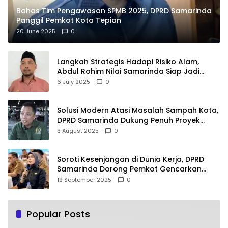
Bahas Tim Pengawasan SPMB 2025, DPRD Samarinda
Panggil Pemkot Kota Tepian
20 June 2025
0
Langkah Strategis Hadapi Risiko Alam,
Abdul Rohim Nilai Samarinda Siap Jadi
Pusat Logistik Bencana Kalimantan
6 July 2025
0
Solusi Modern Atasi Masalah Sampah Kota,
DPRD Samarinda Dukung Penuh Proyek
PLTSA
3 August 2025
0
Soroti Kesenjangan di Dunia Kerja, DPRD
Samarinda Dorong Pemkot Gencarkan
Pemberdayaan Perempuan
19 September 2025
0
Popular Posts