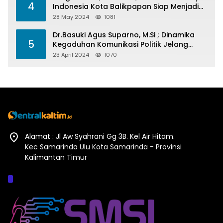
4
Indonesia Kota Balikpapan Siap Menjadi
Barometer Prestasi Di Kaltim
28 May 2024
1081
Dr.Basuki Agus Suparno, M.Si ; Dinamika
5
Kegaduhan Komunikasi Politik Jelang
Pesta Politik 2024
23 April 2024
1070
Alamat : Jl Aw Syahrani Gg 3B. Kel Air Hitam.
Kec Samarinda Ulu Kota Samarinda - Provinsi
Kalimantan Timur
Afiliasi :