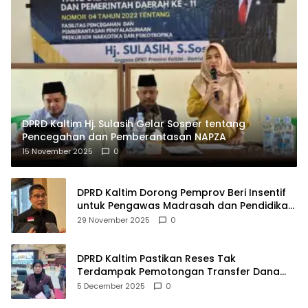
DPRD Kaltim Hj. Sulasih Gelar Sosper tentang
Pencegahan dan Pemberantasan NAPZA
15 November 2025
0
DPRD Kaltim Dorong Pemprov Beri Insentif
untuk Pengawas Madrasah dan Pendidikan
Agama
29 November 2025
0
DPRD Kaltim Pastikan Reses Tak
Terdampak Pemotongan Transfer Dana
Pusat
5 December 2025
0