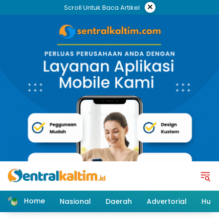
Skip
×
Scroll Untuk Baca Artikel
to
content
Home
Nasional
Daerah
Advertorial
Huk