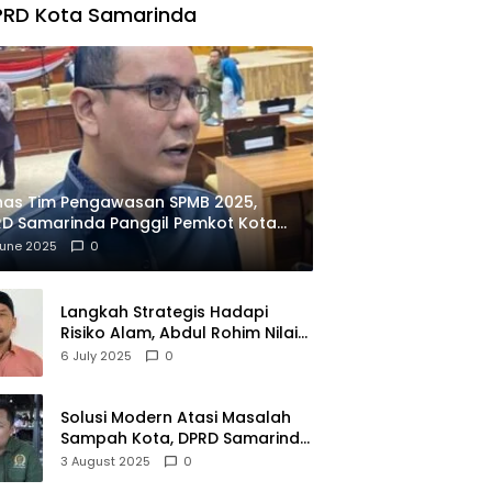
PRD Kota Samarinda
has Tim Pengawasan SPMB 2025,
D Samarinda Panggil Pemkot Kota
ian
June 2025
0
Langkah Strategis Hadapi
Risiko Alam, Abdul Rohim Nilai
Samarinda Siap Jadi Pusat
6 July 2025
0
Logistik Bencana Kalimantan
Solusi Modern Atasi Masalah
Sampah Kota, DPRD Samarinda
Dukung Penuh Proyek PLTSA
3 August 2025
0