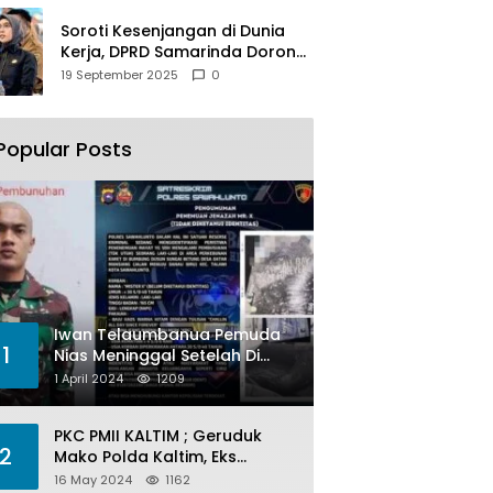
Soroti Kesenjangan di Dunia
Kerja, DPRD Samarinda Dorong
Pemkot Gencarkan
19 September 2025
0
Pemberdayaan Perempuan
Popular Posts
Iwan Telaumbanua Pemuda
1
Nias Meninggal Setelah Di
Habisi Oknum TNI AL
1 April 2024
1209
PKC PMII KALTIM ; Geruduk
2
Mako Polda Kaltim, Eks
Lubang Tambang Banyak
16 May 2024
1162