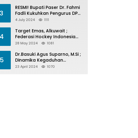
Menelan Korban
RESMI! Bupati Paser Dr. Fahmi
3
Fadli Kukuhkan Pengurus DPP
LAP 2024-2029
4 July 2024
1111
Target Emas, Alkuwait ;
4
Federasi Hockey Indonesia
Kota Balikpapan Siap Menjadi
28 May 2024
1081
Barometer Prestasi Di Kaltim
Dr.Basuki Agus Suparno, M.Si ;
5
Dinamika Kegaduhan
Komunikasi Politik Jelang
23 April 2024
1070
Pesta Politik 2024