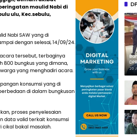
D
eringatan maulid Nabi di
lu ulu, Kec.sebulu,
lid Nabi SAW yang di
ampai dengan selesai, 14/09/24.
acara tersebut, terbaginya
Ba
DPR
ih 800 bungkus yang dimana,
Tep
20 
a warga yang menghadiri acara.
lapangan konsumsi yang di
i perbedaan di dalam bungkusan
akan, proses penyelesaian
 data valid terkait konsumsi
 cikal bakal masalah.