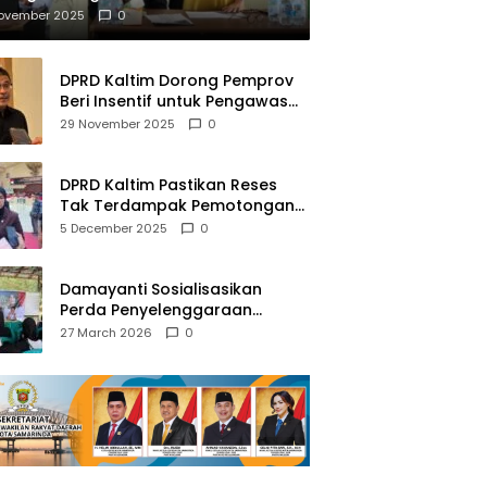
mberantasan NAPZA
November 2025
0
DPRD Kaltim Dorong Pemprov
Beri Insentif untuk Pengawas
Madrasah dan Pendidikan
29 November 2025
0
Agama
DPRD Kaltim Pastikan Reses
Tak Terdampak Pemotongan
Transfer Dana Pusat
5 December 2025
0
Damayanti Sosialisasikan
Perda Penyelenggaraan
Pendidikan Pancasila dan
27 March 2026
0
Wawasan Kebangsaan