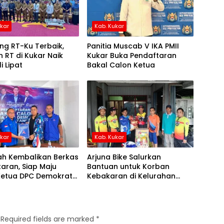
ukar
Kab. Kukar
ng RT-Ku Terbaik,
Panitia Muscab V IKA PMII
 RT di Kukar Naik
Kukar Buka Pendaftaran
i Lipat
Bakal Calon Ketua
ukar
Kab. Kukar
ah Kembalikan Berkas
Arjuna Bike Salurkan
aran, Siap Maju
Bantuan untuk Korban
Ketua DPC Demokrat
Kebakaran di Kelurahan
Mangkurawang
Required fields are marked
*