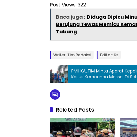
Post Views:
322
Baca juga :
Diduga Dipicu Min
Berujung Tewas Memicu Kema
Tabang
Writer: Tim Redaksi
Editor: Ks
PMII KALTIM Minta Aparat Kepol
Kasus Keracunan Massal Di Se
Related Posts