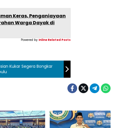
uman Keras, Penganiayaan
rahan Warga Dayak di
Powered by
Inline Related Posts
isian Kukar Segera Bongkar
bulu