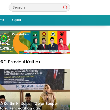
fis
Opini
RD Provinsi Kaltim
D Kaltim Hj. Sulasih Gelar Sosper
ntang Pencegahan dan