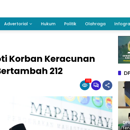
Advertorial
Hukum
Politik
Olahraga
Infogra
oti Korban Keracunan
Bertambah 212
DP
322
DPR
te