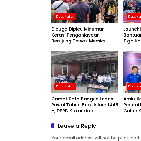
Kab. Kukar
Kab. K
Diduga Dipicu Minuman
Launchi
Keras, Penganiayaan
Bantuan
Berujung Tewas Memicu
Tiga Kal
Kemarahan Warga Dayak di
Tabang
Kab. Kukar
Kab. K
Camat Kota Bangun Lepas
Amirull
Pawai Tahun Baru Islam 1448
Pendaft
H, DPRD Kukar dan
Calon 
Forkopimcam Turut Hadir
Kukar
Leave a Reply
Your email address will not be published.