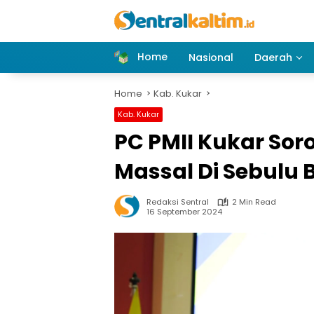
Skip
to
content
Home
Nasional
Daerah
Home
Kab. Kukar
Kab. Kukar
PC PMII Kukar Sor
Massal Di Sebulu 
Redaksi Sentral
2 Min Read
16 September 2024