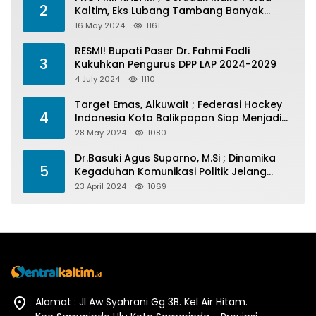
2
Kaltim, Eks Lubang Tambang Banyak
Menelan Korban
16 May 2024
1161
RESMI! Bupati Paser Dr. Fahmi Fadli
3
Kukuhkan Pengurus DPP LAP 2024-2029
4 July 2024
1110
Target Emas, Alkuwait ; Federasi Hockey
4
Indonesia Kota Balikpapan Siap Menjadi
Barometer Prestasi Di Kaltim
28 May 2024
1080
Dr.Basuki Agus Suparno, M.Si ; Dinamika
5
Kegaduhan Komunikasi Politik Jelang
Pesta Politik 2024
23 April 2024
1069
Alamat : Jl Aw Syahrani Gg 3B. Kel Air Hitam.