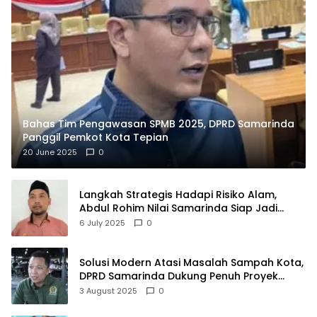
Bahas Tim Pengawasan SPMB 2025, DPRD Samarinda
Panggil Pemkot Kota Tepian
20 June 2025
0
Langkah Strategis Hadapi Risiko Alam,
Abdul Rohim Nilai Samarinda Siap Jadi
Pusat Logistik Bencana Kalimantan
6 July 2025
0
Solusi Modern Atasi Masalah Sampah Kota,
DPRD Samarinda Dukung Penuh Proyek
PLTSA
3 August 2025
0