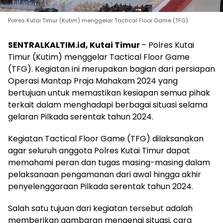
Polres Kutai Timur (Kutim) menggelar Tactical Floor Game (TFG).
SENTRALKALTIM.id, Kutai Timur
– Polres Kutai
Timur (Kutim) menggelar Tactical Floor Game
(TFG). Kegiatan ini merupakan bagian dari persiapan
Operasi Mantap Praja Mahakam 2024 yang
bertujuan untuk memastikan kesiapan semua pihak
terkait dalam menghadapi berbagai situasi selama
gelaran Pilkada serentak tahun 2024.
Kegiatan Tactical Floor Game (TFG) dilaksanakan
agar seluruh anggota Polres Kutai Timur dapat
memahami peran dan tugas masing-masing dalam
pelaksanaan pengamanan dari awal hingga akhir
penyelenggaraan Pilkada serentak tahun 2024.
Salah satu tujuan dari kegiatan tersebut adalah
memberikan gambaran mengenai situasi, cara