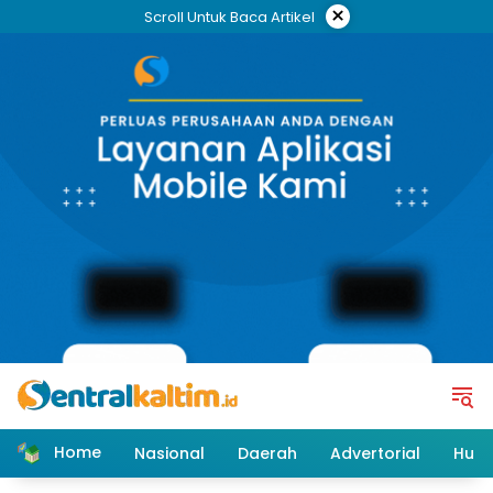
Skip
×
Scroll Untuk Baca Artikel
to
content
Home
Nasional
Daerah
Advertorial
Huk