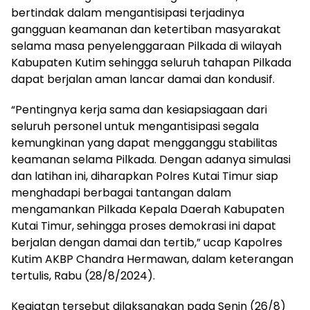
bertindak dalam mengantisipasi terjadinya
gangguan keamanan dan ketertiban masyarakat
selama masa penyelenggaraan Pilkada di wilayah
Kabupaten Kutim sehingga seluruh tahapan Pilkada
dapat berjalan aman lancar damai dan kondusif.
“Pentingnya kerja sama dan kesiapsiagaan dari
seluruh personel untuk mengantisipasi segala
kemungkinan yang dapat mengganggu stabilitas
keamanan selama Pilkada. Dengan adanya simulasi
dan latihan ini, diharapkan Polres Kutai Timur siap
menghadapi berbagai tantangan dalam
mengamankan Pilkada Kepala Daerah Kabupaten
Kutai Timur, sehingga proses demokrasi ini dapat
berjalan dengan damai dan tertib,” ucap Kapolres
Kutim AKBP Chandra Hermawan, dalam keterangan
tertulis, Rabu (28/8/2024).
Kegiatan tersebut dilaksanakan pada Senin (26/8)