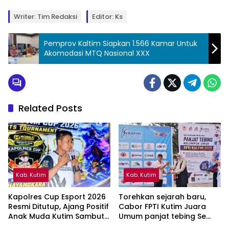
Writer: Tim Redaksi
Editor: Ks
Pemprov Kaltim Siapkan 1.566 Kamar Untuk
Akomodasi MTQ Nasional XXX
Related Posts
Kab. Kutim
Kab. Kutim
Kapolres Cup Esport 2026
Torehkan sejarah baru,
Resmi Ditutup, Ajang Positif
Cabor FPTI Kutim Juara
Anak Muda Kutim Sambut
Umum panjat tebing Se
Hari Bhayangkara ke-80
Kalimantan Timur