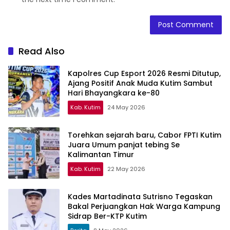
Read Also
Kapolres Cup Esport 2026 Resmi Ditutup,
Ajang Positif Anak Muda Kutim Sambut
Hari Bhayangkara ke-80
Kab. Kutim
24 May 2026
Torehkan sejarah baru, Cabor FPTI Kutim
Juara Umum panjat tebing Se
Kalimantan Timur
Kab. Kutim
22 May 2026
Kades Martadinata Sutrisno Tegaskan
Bakal Perjuangkan Hak Warga Kampung
Sidrap Ber-KTP Kutim