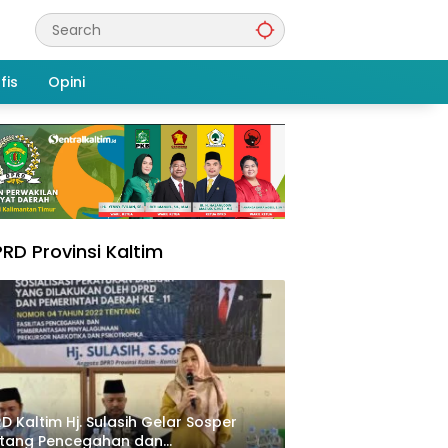
fis
Opini
RD Provinsi Kaltim
D Kaltim Hj. Sulasih Gelar Sosper
ntang Pencegahan dan