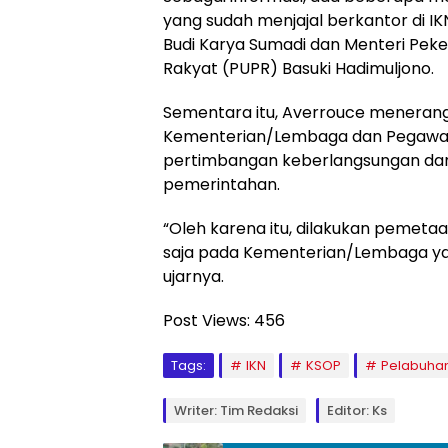
yang sudah menjajal berkantor di IK
Budi Karya Sumadi dan Menteri Pe
Rakyat (PUPR) Basuki Hadimuljono.
Sementara itu, Averrouce meneran
Kementerian/Lembaga dan Pegawai
pertimbangan keberlangsungan dan
pemerintahan.
“Oleh karena itu, dilakukan pemetaan
saja pada Kementerian/Lembaga yan
ujarnya.
Post Views:
456
Tags:
IKN
KSOP
Pelabuha
Writer: Tim Redaksi
Editor: Ks