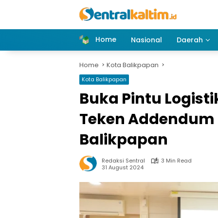
Skip
to
content
Home
Nasional
Daerah
Home
Kota Balikpapan
Kota Balikpapan
Buka Pintu Logist
Teken Addendum 
Balikpapan
Redaksi Sentral
3 Min Read
31 August 2024