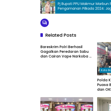
Pj Bupati PPU Makmur Marbun 
Pengamanan Pilkada 2024: Jag
Related Posts
Hukum & Peristiwa
Bareskrim Polri Berhasil
Gagalkan Peredaran Sabu
dan Cairan Vape Narkoba di
Balikpapan, Sita 15 Sabu dan
315 Cartridge
Kota B
Polda K
Puasa 
dan OKP