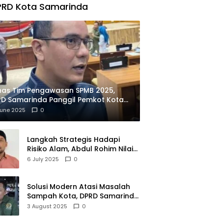
PRD Kota Samarinda
has Tim Pengawasan SPMB 2025,
D Samarinda Panggil Pemkot Kota
ian
June 2025
0
Langkah Strategis Hadapi
Risiko Alam, Abdul Rohim Nilai
Samarinda Siap Jadi Pusat
6 July 2025
0
Logistik Bencana Kalimantan
Solusi Modern Atasi Masalah
Sampah Kota, DPRD Samarinda
Dukung Penuh Proyek PLTSA
3 August 2025
0