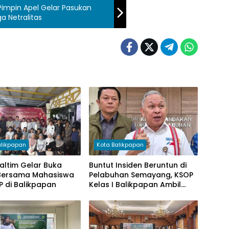
Pimpin Apel Gelar Pasukan
a Netralitas
alikpapan
Kota Balikpapan
altim Gelar Buka
Buntut Insiden Beruntun di
Bersama Mahasiswa
Pelabuhan Semayang, KSOP
 di Balikpapan
Kelas I Balikpapan Ambil
Langkah Tegas