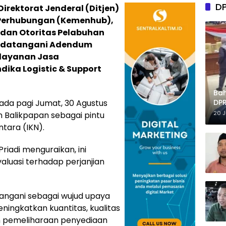
D
 Direktorat Jenderal (Ditjen)
Perhubungan (Kemenhub),
dan Otoritas Pelabuhan
andatangani Adendum
elayanan Jasa
ika Logistic & Support
Ba
da pagi Jumat, 30 Agustus
DPR
Tep
20 
n Balikpapan sebagai pintu
ntara (IKN).
Priadi menguraikan, ini
valuasi terhadap perjanjian
tangani sebagai wujud upaya
ingkatkan kuantitas, kualitas
an pemeliharaan penyediaan