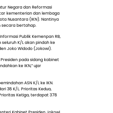
tur Negara dan Reformasi
ftar kementerian dan lembaga
Kota Nusantara (IKN). Nantinya
n secara bertahap.
 Informasi Publik Kemenpan RB,
eluruh K/L akan pindah ke
iden Joko Widodo (Jokowi).
 Presiden pada sidang kabinet
ndahkan ke IKN,” ujar
s pemindahan ASN K/L ke IKN.
ari 38 K/L. Prioritas Kedua,
 Prioritas Ketiga, terdapat 378
nteri Kabinet Presiden Jokowi