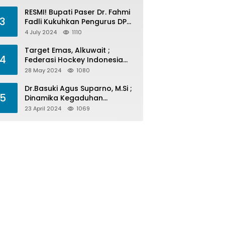
Menelan Korban
RESMI! Bupati Paser Dr. Fahmi
3
Fadli Kukuhkan Pengurus DPP
LAP 2024-2029
4 July 2024
1110
Target Emas, Alkuwait ;
4
Federasi Hockey Indonesia
Kota Balikpapan Siap Menjadi
28 May 2024
1080
Barometer Prestasi Di Kaltim
Dr.Basuki Agus Suparno, M.Si ;
5
Dinamika Kegaduhan
Komunikasi Politik Jelang
23 April 2024
1069
Pesta Politik 2024