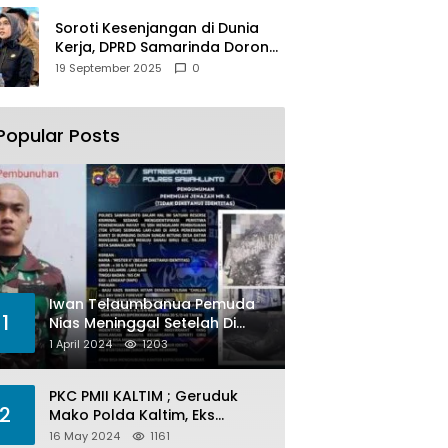
Soroti Kesenjangan di Dunia
Kerja, DPRD Samarinda Dorong
Pemkot Gencarkan
19 September 2025
0
Pemberdayaan Perempuan
Popular Posts
Iwan Telaumbanua Pemuda
1
Nias Meninggal Setelah Di
Habisi Oknum TNI AL
1 April 2024
1203
PKC PMII KALTIM ; Geruduk
2
Mako Polda Kaltim, Eks
Lubang Tambang Banyak
16 May 2024
1161