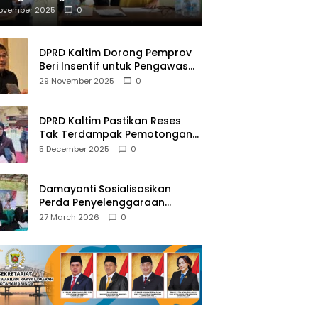
mberantasan NAPZA
November 2025
0
DPRD Kaltim Dorong Pemprov
Beri Insentif untuk Pengawas
Madrasah dan Pendidikan
29 November 2025
0
Agama
DPRD Kaltim Pastikan Reses
Tak Terdampak Pemotongan
Transfer Dana Pusat
5 December 2025
0
Damayanti Sosialisasikan
Perda Penyelenggaraan
Pendidikan Pancasila dan
27 March 2026
0
Wawasan Kebangsaan