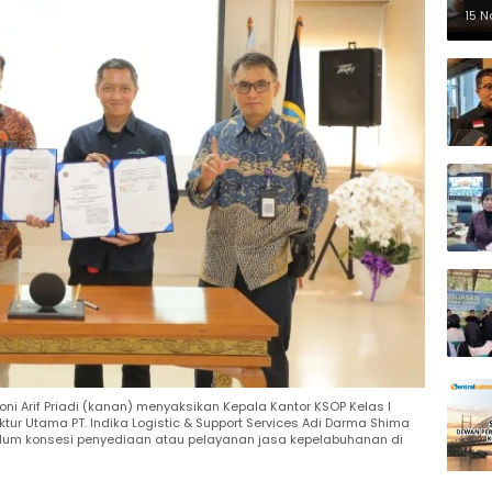
Pe
15 
ni Arif Priadi (kanan) menyaksikan Kepala Kantor KSOP Kelas I
ektur Utama PT. Indika Logistic & Support Services Adi Darma Shima
m konsesi penyediaan atau pelayanan jasa kepelabuhanan di