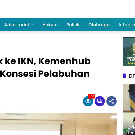
Advertorial
Hukum
Politik
Olahraga
Infogra
ik ke IKN, Kemenhub
Konsesi Pelabuhan
DP
456
DPR
te