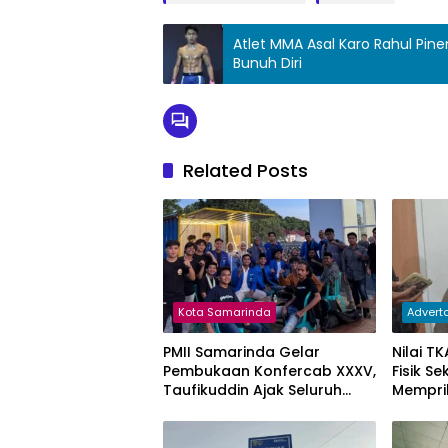
Atlet MMA Asal Karo Rahul Pin
Bunuh Diri
Related Posts
Kota Samarinda
Adverto
PMII Samarinda Gelar
Nilai T
Pembukaan Konfercab XXXV,
Fisik S
Taufikuddin Ajak Seluruh
Mempri
Kader Perkuat Persatuan