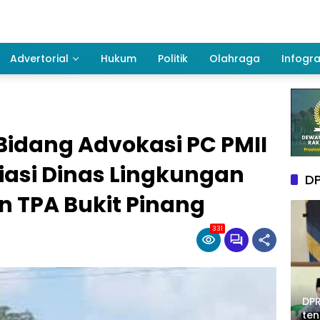
Advertorial
Hukum
Politik
Olahraga
Infogra
Bidang Advokasi PC PMII
iasi Dinas Lingkungan
DP
 TPA Bukit Pinang
331
DPR
te