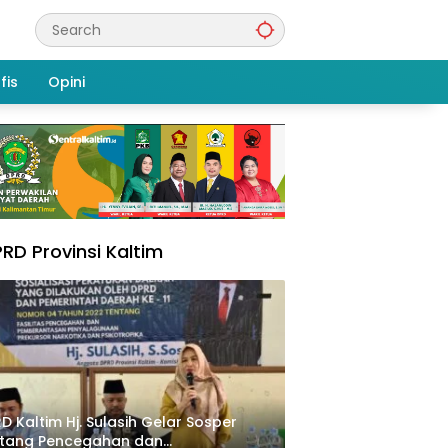
fis
Opini
RD Provinsi Kaltim
D Kaltim Hj. Sulasih Gelar Sosper
ntang Pencegahan dan