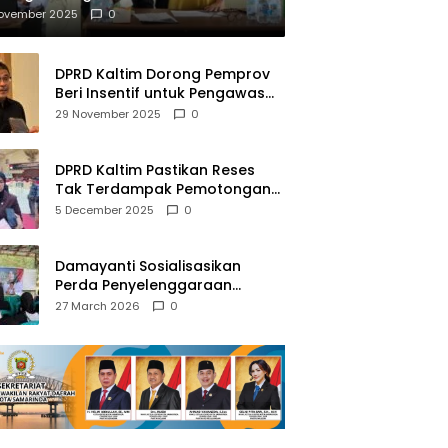
mberantasan NAPZA
November 2025
0
DPRD Kaltim Dorong Pemprov
Beri Insentif untuk Pengawas
Madrasah dan Pendidikan
29 November 2025
0
Agama
DPRD Kaltim Pastikan Reses
Tak Terdampak Pemotongan
Transfer Dana Pusat
5 December 2025
0
Damayanti Sosialisasikan
Perda Penyelenggaraan
Pendidikan Pancasila dan
27 March 2026
0
Wawasan Kebangsaan