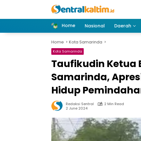
Skip
to
content
Home
Nasional
Daerah
Home
Kota Samarinda
Kota Samarinda
Taufikudin Ketua 
Samarinda, Apres
Hidup Pemindahan
Redaksi Sentral
2 Min Read
2 June 2024