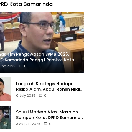
PRD Kota Samarinda
has Tim Pengawasan SPMB 2025,
D Samarinda Panggil Pemkot Kota
ian
June 2025
0
Langkah Strategis Hadapi
Risiko Alam, Abdul Rohim Nilai
Samarinda Siap Jadi Pusat
6 July 2025
0
Logistik Bencana Kalimantan
Solusi Modern Atasi Masalah
Sampah Kota, DPRD Samarinda
Dukung Penuh Proyek PLTSA
3 August 2025
0