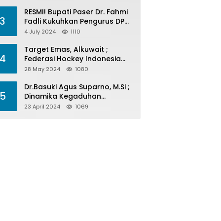
Menelan Korban
RESMI! Bupati Paser Dr. Fahmi
3
Fadli Kukuhkan Pengurus DPP
LAP 2024-2029
4 July 2024
1110
Target Emas, Alkuwait ;
4
Federasi Hockey Indonesia
Kota Balikpapan Siap Menjadi
28 May 2024
1080
Barometer Prestasi Di Kaltim
Dr.Basuki Agus Suparno, M.Si ;
5
Dinamika Kegaduhan
Komunikasi Politik Jelang
23 April 2024
1069
Pesta Politik 2024