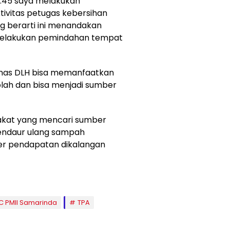
16:45 saya melakukan
tivitas petugas kebersihan
ang berarti ini menandakan
 melakukan pemindahan tempat
nas DLH bisa memanfaatkan
olah dan bisa menjadi sumber
kat yang mencari sumber
mendaur ulang sampah
er pendapatan dikalangan
C PMII Samarinda
TPA