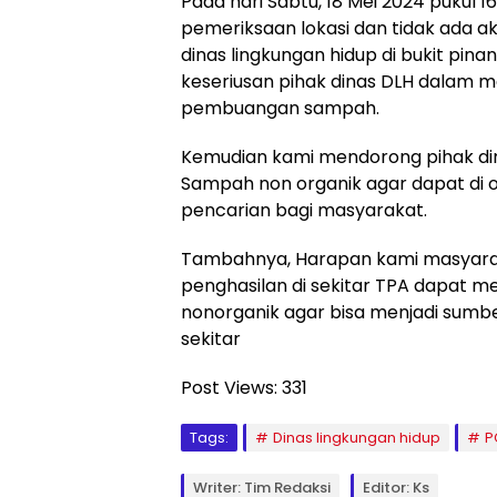
Pada hari Sabtu, 18 Mei 2024 pukul 
pemeriksaan lokasi dan tidak ada ak
dinas lingkungan hidup di bukit pin
keseriusan pihak dinas DLH dalam
pembuangan sampah.
Kemudian kami mendorong pihak di
Sampah non organik agar dapat di 
pencarian bagi masyarakat.
Tambahnya, Harapan kami masyara
penghasilan di sekitar TPA dapat 
nonorganik agar bisa menjadi sumb
sekitar
Post Views:
331
Tags:
Dinas lingkungan hidup
P
Writer: Tim Redaksi
Editor: Ks