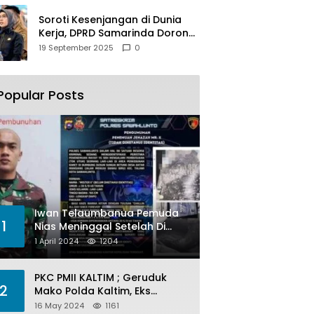
Soroti Kesenjangan di Dunia
Kerja, DPRD Samarinda Dorong
Pemkot Gencarkan
19 September 2025
0
Pemberdayaan Perempuan
Popular Posts
Iwan Telaumbanua Pemuda
1
Nias Meninggal Setelah Di
Habisi Oknum TNI AL
1 April 2024
1204
PKC PMII KALTIM ; Geruduk
2
Mako Polda Kaltim, Eks
Lubang Tambang Banyak
16 May 2024
1161