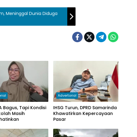
em, Meninggal Dunia Diduga
rial
Advertorial
KA Bagus, Tapi Kondisi
IHSG Turun, DPRD Samarinda
ekolah Masih
Khawatirkan Kepercayaan
hatinkan
Pasar