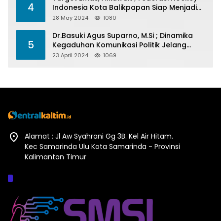
4
Indonesia Kota Balikpapan Siap Menjadi
Barometer Prestasi Di Kaltim
28 May 2024
1080
Dr.Basuki Agus Suparno, M.Si ; Dinamika
5
Kegaduhan Komunikasi Politik Jelang
Pesta Politik 2024
23 April 2024
1069
Alamat : Jl Aw Syahrani Gg 3B. Kel Air Hitam.
Kec Samarinda Ulu Kota Samarinda - Provinsi
Kalimantan Timur
Afiliasi :