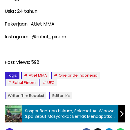
Usia : 24 tahun
Pekerjaan : Atlet MMA
Instagram : @rahul_pinem
Post Views:
598
Tags:
Atlet MMA
One pride Indonesia
Rahul Pinem
UFC
Writer: Tim Redaksi
Editor: Ks
Sosper Bantuan Hukum, Selamat Ari Wibowo,
S.pd Sebut Masyarakat Berhak Mendapatkan
Bantuan Hukum