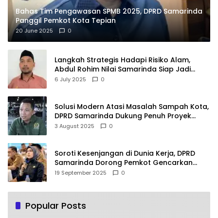
Bahas Tim Pengawasan SPMB 2025, DPRD Samarinda
Panggil Pemkot Kota Tepian
20 June 2025
0
Langkah Strategis Hadapi Risiko Alam,
Abdul Rohim Nilai Samarinda Siap Jadi
Pusat Logistik Bencana Kalimantan
6 July 2025
0
Solusi Modern Atasi Masalah Sampah Kota,
DPRD Samarinda Dukung Penuh Proyek
PLTSA
3 August 2025
0
Soroti Kesenjangan di Dunia Kerja, DPRD
Samarinda Dorong Pemkot Gencarkan
Pemberdayaan Perempuan
19 September 2025
0
Popular Posts