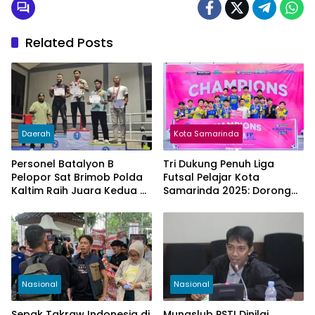
Related Posts
Daerah
Kota Samarinda
Personel Batalyon B
Tri Dukung Penuh Liga
Pelopor Sat Brimob Polda
Futsal Pelajar Kota
Kaltim Raih Juara Kedua di
Samarinda 2025: Dorong
Ajang Praporprov
Kreativitas, Minat, dan
Kickboxing
Bakat Generasi Muda
Nasional
Nasional
Sepak Takraw Indonesia di
Munaslub PSTI Dinilai