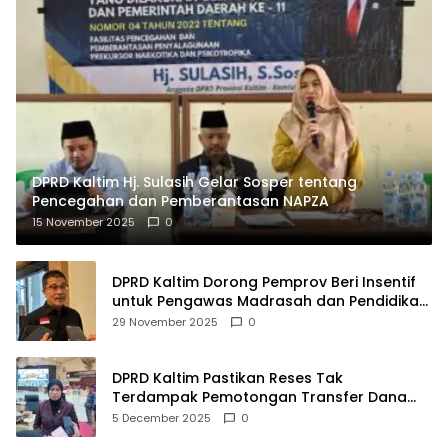
DPRD Kaltim Hj. Sulasih Gelar Sosper tentang
Pencegahan dan Pemberantasan NAPZA
15 November 2025
0
DPRD Kaltim Dorong Pemprov Beri Insentif
untuk Pengawas Madrasah dan Pendidikan
Agama
29 November 2025
0
DPRD Kaltim Pastikan Reses Tak
Terdampak Pemotongan Transfer Dana
Pusat
5 December 2025
0