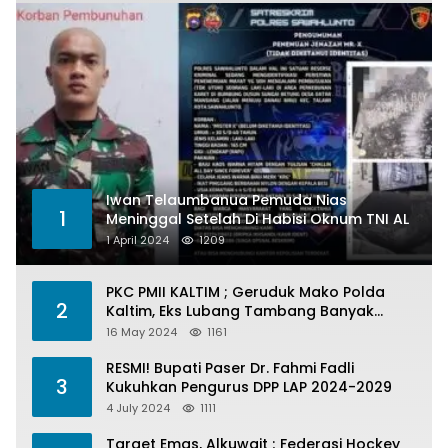
Iwan Telaumbanua Pemuda Nias
1
Meninggal Setelah Di Habisi Oknum TNI AL
1 April 2024
1209
PKC PMII KALTIM ; Geruduk Mako Polda
2
Kaltim, Eks Lubang Tambang Banyak
Menelan Korban
16 May 2024
1161
RESMI! Bupati Paser Dr. Fahmi Fadli
3
Kukuhkan Pengurus DPP LAP 2024-2029
4 July 2024
1111
Target Emas, Alkuwait ; Federasi Hockey