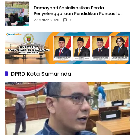
Damayanti Sosialisasikan Perda
Penyelenggaraan Pendidikan Pancasila
dan Wawasan Kebangsaan
27 March 2026
0
DPRD Kota Samarinda