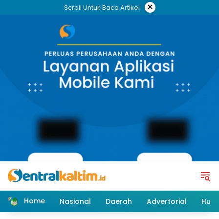
Skip
×
Scroll Untuk Baca Artikel
to
content
Home
Nasional
Daerah
Advertorial
Huk