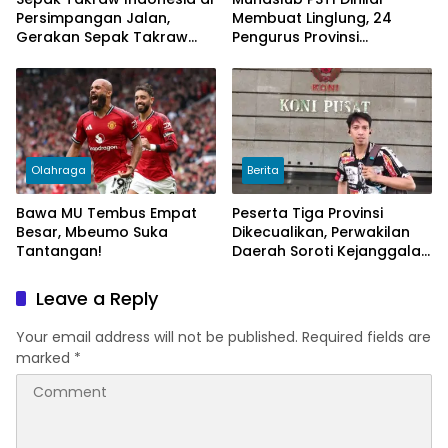
Persimpangan Jalan,
Membuat Linglung, 24
Gerakan Sepak Takraw
Pengurus Provinsi
Menggugat Minta KONI
Pertanyakan Transparansi
Pusat Bersikap Tegas
Olahraga
Berita
Bawa MU Tembus Empat
Peserta Tiga Provinsi
Besar, Mbeumo Suka
Dikecualikan, Perwakilan
Tantangan!
Daerah Soroti Kejanggalan
dalam Munaslub PB PSTI
Leave a Reply
Your email address will not be published.
Required fields are
marked
*