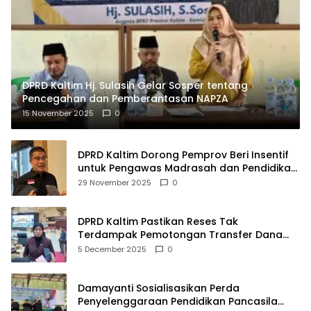
DPRD Kaltim Hj. Sulasih Gelar Sosper tentang
Pencegahan dan Pemberantasan NAPZA
15 November 2025
0
DPRD Kaltim Dorong Pemprov Beri Insentif
untuk Pengawas Madrasah dan Pendidikan
Agama
29 November 2025
0
DPRD Kaltim Pastikan Reses Tak
Terdampak Pemotongan Transfer Dana
Pusat
5 December 2025
0
Damayanti Sosialisasikan Perda
Penyelenggaraan Pendidikan Pancasila