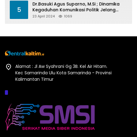
Dr.Basuki Agus Suparno, M.Si ; Dinamika
5
Kegaduhan Komunikasi Politik Jelang
Pesta Politik 2024
23 April 2024
1069
Alamat : Jl Aw Syahrani Gg 3B. Kel Air Hitam.
Kec Samarinda Ulu Kota Samarinda - Provinsi
Kalimantan Timur
Afiliasi :