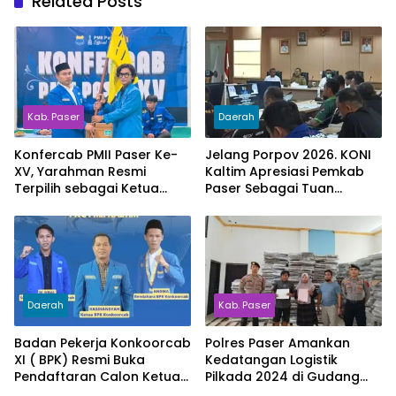
Related Posts
Kab. Paser
Daerah
Konfercab PMII Paser Ke-
Jelang Porpov 2026. KONI
XV, Yarahman Resmi
Kaltim Apresiasi Pemkab
Terpilih sebagai Ketua
Paser Sebagai Tuan
Cabang PMII Paser Periode
Rumah
2025–2026
Daerah
Kab. Paser
Badan Pekerja Konkoorcab
Polres Paser Amankan
XI ( BPK) Resmi Buka
Kedatangan Logistik
Pendaftaran Calon Ketua
Pilkada 2024 di Gudang
PKC PMII Kaltim Dan KOPRI
KPU Kab.Paser