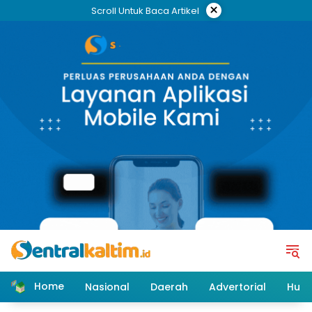
Skip
×
Scroll Untuk Baca Artikel
to
content
Home
Nasional
Daerah
Advertorial
Huk