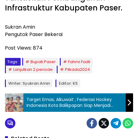
Infrastruktur Kabupaten Paser.
Sukran Amin
Pengutok Paser Bekerai
Post Views:
874
Tags:
Bupati Paser
Fahmi Fadli
Lanjutkan 2 periode
Pilkada2024
Writer: Syukran Amin
Editor: KS
Target Emas, Alkuwait ; Federasi Hockey
Indonesia Kota Balikpapan Siap Menjadi
Barometer Prestasi Di Kaltim