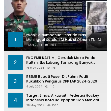
Iwan Telaumbanua Pemuda Nias
1
Meninggal Setelah Di Habisi Oknum TNI AL
1 April 2024
1204
PKC PMII KALTIM ; Geruduk Mako Polda
2
Kaltim, Eks Lubang Tambang Banyak
Menelan Korban
16 May 2024
1161
RESMI! Bupati Paser Dr. Fahmi Fadli
3
Kukuhkan Pengurus DPP LAP 2024-2029
4 July 2024
1110
Target Emas, Alkuwait ; Federasi Hockey
4
Indonesia Kota Balikpapan Siap Menjadi
Barometer Prestasi Di Kaltim
28 May 2024
1080