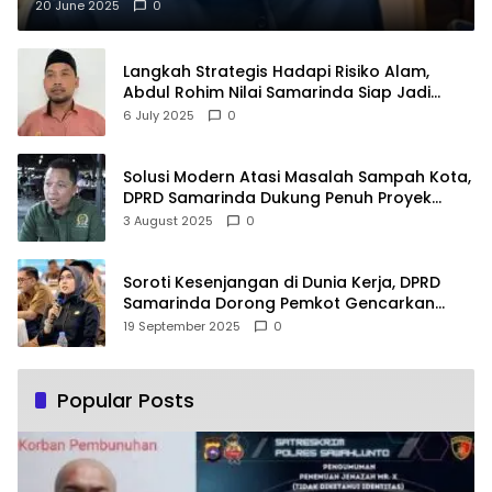
20 June 2025
0
Langkah Strategis Hadapi Risiko Alam,
Abdul Rohim Nilai Samarinda Siap Jadi
Pusat Logistik Bencana Kalimantan
6 July 2025
0
Solusi Modern Atasi Masalah Sampah Kota,
DPRD Samarinda Dukung Penuh Proyek
PLTSA
3 August 2025
0
Soroti Kesenjangan di Dunia Kerja, DPRD
Samarinda Dorong Pemkot Gencarkan
Pemberdayaan Perempuan
19 September 2025
0
Popular Posts