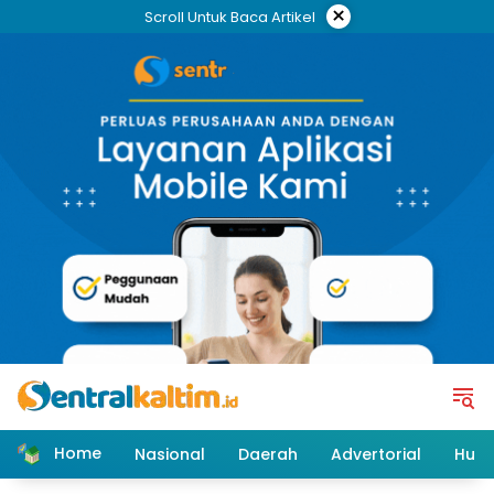
Skip
×
Scroll Untuk Baca Artikel
to
content
Home
Nasional
Daerah
Advertorial
Huk