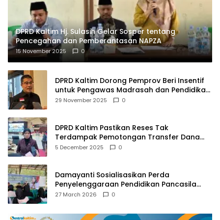
DPRD Kaltim Hj. Sulasih Gelar Sosper tentang
Pencegahan dan Pemberantasan NAPZA
15 November 2025
0
DPRD Kaltim Dorong Pemprov Beri Insentif
untuk Pengawas Madrasah dan Pendidikan
Agama
29 November 2025
0
DPRD Kaltim Pastikan Reses Tak
Terdampak Pemotongan Transfer Dana
Pusat
5 December 2025
0
Damayanti Sosialisasikan Perda
Penyelenggaraan Pendidikan Pancasila
dan Wawasan Kebangsaan
27 March 2026
0