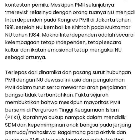
kontestan pemilu. Meskipun PMII selanjutnya
‘merevisi’ relasinya dengan orang tuanya NU menjadi
Interdependen pada Kongres PMII di Jakarta tahun
1991, setelah NU kembali ke Khittoh pada Muktamar
NU tahun 1984. Makna Interdependen adalah secara
kelembagaan tetap Independen, tetapi secara
kultur dan ikatan emosional tetap mengakui NU
sebagai ortunya.
Terlepas dari dinamika dan pasang surut hubungan
PMII dengan NU dewasa ini, usia dan pengalaman
PMII dalam turut serta mewarnai arah perjalanan
bangsa tidak terbantahkan. Fakta sejarah
membuktikan bahwa meskipun mayoritas PMII
bersemi di Perguruan Tinggi Keagamaan Islam
(PTKI), kiprahnya cukup nampak dalam mendidik
SDM dan kepemimpinan anak bangsa pada jenjang
pemuda/mahasiswa. Bagaimana para aktivis dan
pengurus PMII di banyak tingkatan selalu terlibat