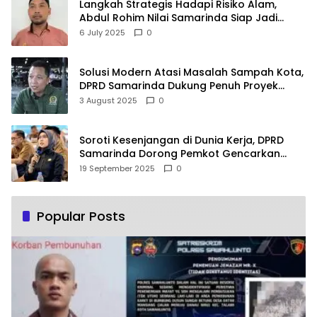
Langkah Strategis Hadapi Risiko Alam,
Abdul Rohim Nilai Samarinda Siap Jadi
Pusat Logistik Bencana Kalimantan
6 July 2025
0
Solusi Modern Atasi Masalah Sampah Kota,
DPRD Samarinda Dukung Penuh Proyek
PLTSA
3 August 2025
0
Soroti Kesenjangan di Dunia Kerja, DPRD
Samarinda Dorong Pemkot Gencarkan
Pemberdayaan Perempuan
19 September 2025
0
Popular Posts