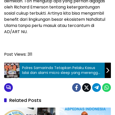
demikian. Toh mengutip apa yang pernah digagas
oleh Richard Emerson tentang ketergantungan
sosial cukup terbukti. Artinya kita bisa mengambil
benefit dari lingkungan besar ekosistem Nahdlatul
Ulama tanpa perlu masuk atau tercantum di
AD/ART NU.
Post Views:
311
Polres Samarinda Tetapkan Pelaku Kasus
lalai dan alami micro sleep yang merenggut
korban jiwa Di Tol Balikpapan – Samarinda
Related Posts