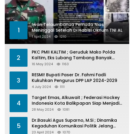
Iwan Telaumbanua Pemuda Nias
1
Meninggal Setelah Di Habisi Oknum TNI AL
1 April 2024
1210
PKC PMII KALTIM ; Geruduk Mako Polda
2
Kaltim, Eks Lubang Tambang Banyak
Menelan Korban
16 May 2024
1163
RESMI! Bupati Paser Dr. Fahmi Fadli
3
Kukuhkan Pengurus DPP LAP 2024-2029
4 July 2024
1111
Target Emas, Alkuwait ; Federasi Hockey
4
Indonesia Kota Balikpapan Siap Menjadi
Barometer Prestasi Di Kaltim
28 May 2024
1081
Dr.Basuki Agus Suparno, M.Si ; Dinamika
5
Kegaduhan Komunikasi Politik Jelang
Pesta Politik 2024
23 April 2024
1070