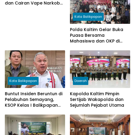
dan Cairan Vape Narkoba
di Balikpapan, Sita 15 Sabu
dan 315 Cartridge
Kota Balikpapan
Polda Kaltim Gelar Buka
Puasa Bersama
Mahasiswa dan OKP di
Balikpapan
Kota Balikpapan
Daerah
Buntut Insiden Beruntun di
Kapolda Kaltim Pimpin
Pelabuhan Semayang,
Sertijab Wakapolda dan
KSOP Kelas I Balikpapan
Sejumlah Pejabat Utama
Ambil Langkah Tegas