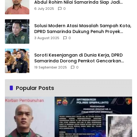
Abdul Rohim Nilai Samarinda Siap Jadi
Pusat Logistik Bencana Kalimantan
6 July 2025
0
Solusi Modern Atasi Masalah Sampah Kota,
DPRD Samarinda Dukung Penuh Proyek
PLTSA
3 August 2025
0
Soroti Kesenjangan di Dunia Kerja, DPRD
Samarinda Dorong Pemkot Gencarkan
Pemberdayaan Perempuan
19 September 2025
0
Popular Posts