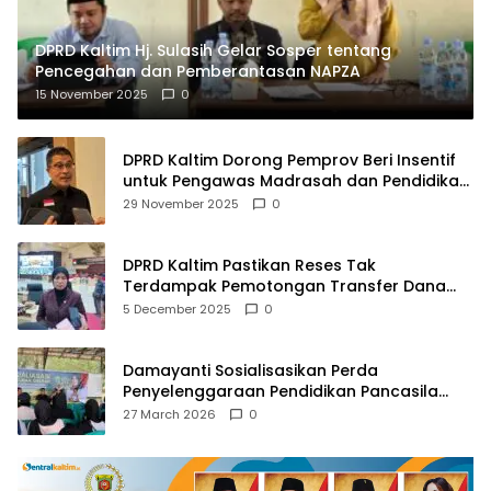
DPRD Kaltim Hj. Sulasih Gelar Sosper tentang
Pencegahan dan Pemberantasan NAPZA
15 November 2025
0
DPRD Kaltim Dorong Pemprov Beri Insentif
untuk Pengawas Madrasah dan Pendidikan
Agama
29 November 2025
0
DPRD Kaltim Pastikan Reses Tak
Terdampak Pemotongan Transfer Dana
Pusat
5 December 2025
0
Damayanti Sosialisasikan Perda
Penyelenggaraan Pendidikan Pancasila
dan Wawasan Kebangsaan
27 March 2026
0