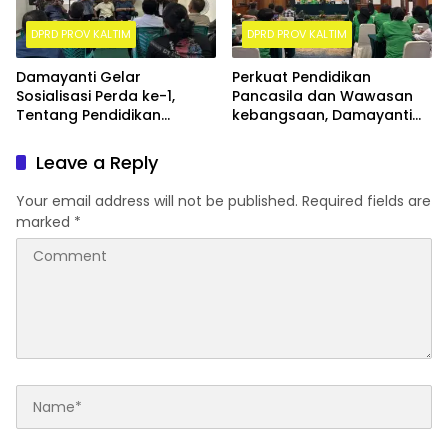
DPRD PROV KALTIM
DPRD PROV KALTIM
Damayanti Gelar
Perkuat Pendidikan
Sosialisasi Perda ke-1,
Pancasila dan Wawasan
Tentang Pendidikan
kebangsaan, Damayanti
Pancasila dan wawasan
Gelar Sosperda ke-12 di
kebangsaan
Balikpapan selatan
Leave a Reply
Your email address will not be published.
Required fields are
marked
*