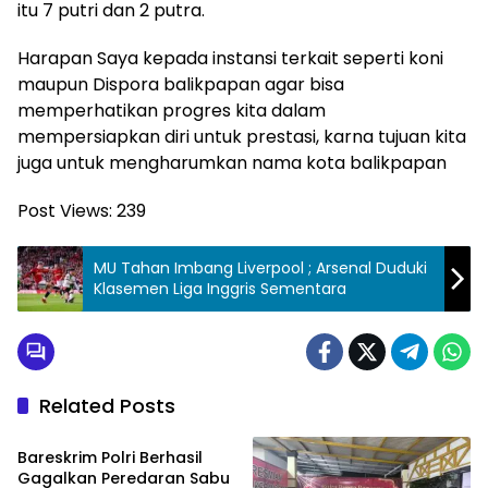
itu 7 putri dan 2 putra.
Harapan Saya kepada instansi terkait seperti koni
maupun Dispora balikpapan agar bisa
memperhatikan progres kita dalam
mempersiapkan diri untuk prestasi, karna tujuan kita
juga untuk mengharumkan nama kota balikpapan
Post Views:
239
MU Tahan Imbang Liverpool ; Arsenal Duduki
Klasemen Liga Inggris Sementara
Related Posts
Hukum & Peristiwa
Bareskrim Polri Berhasil
Gagalkan Peredaran Sabu