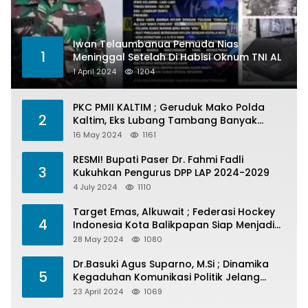
Iwan Telaumbanua Pemuda Nias
1
Meninggal Setelah Di Habisi Oknum TNI AL
1 April 2024
1204
PKC PMII KALTIM ; Geruduk Mako Polda
2
Kaltim, Eks Lubang Tambang Banyak
Menelan Korban
16 May 2024
1161
RESMI! Bupati Paser Dr. Fahmi Fadli
3
Kukuhkan Pengurus DPP LAP 2024-2029
4 July 2024
1110
Target Emas, Alkuwait ; Federasi Hockey
4
Indonesia Kota Balikpapan Siap Menjadi
Barometer Prestasi Di Kaltim
28 May 2024
1080
Dr.Basuki Agus Suparno, M.Si ; Dinamika
5
Kegaduhan Komunikasi Politik Jelang
Pesta Politik 2024
23 April 2024
1069