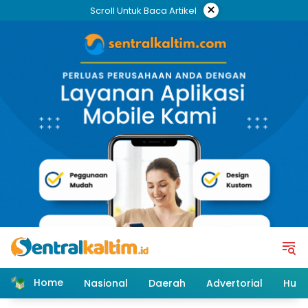
Skip
×
Scroll Untuk Baca Artikel
to
content
Home
Nasional
Daerah
Advertorial
Huk