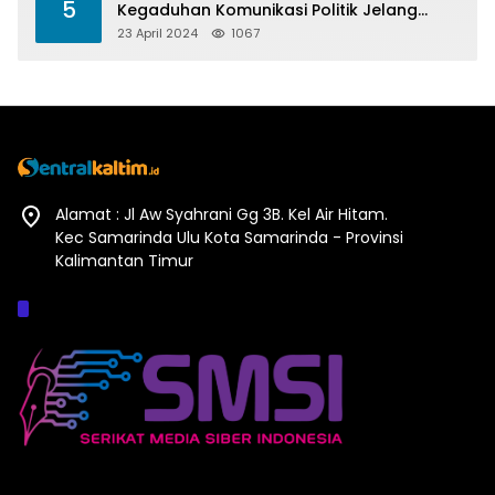
5
Kegaduhan Komunikasi Politik Jelang
Pesta Politik 2024
23 April 2024
1067
Alamat : Jl Aw Syahrani Gg 3B. Kel Air Hitam.
Kec Samarinda Ulu Kota Samarinda - Provinsi
Kalimantan Timur
Afiliasi :