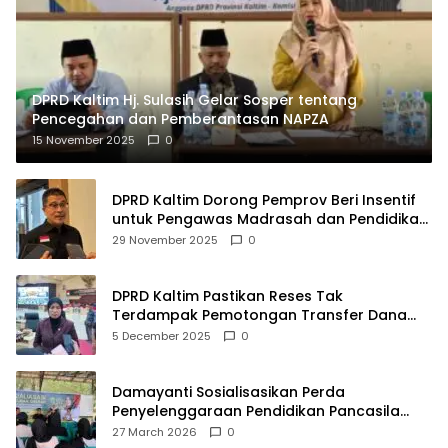
DPRD Kaltim Hj. Sulasih Gelar Sosper tentang
Pencegahan dan Pemberantasan NAPZA
15 November 2025
0
DPRD Kaltim Dorong Pemprov Beri Insentif
untuk Pengawas Madrasah dan Pendidikan
Agama
29 November 2025
0
DPRD Kaltim Pastikan Reses Tak
Terdampak Pemotongan Transfer Dana
Pusat
5 December 2025
0
Damayanti Sosialisasikan Perda
Penyelenggaraan Pendidikan Pancasila
dan Wawasan Kebangsaan
27 March 2026
0