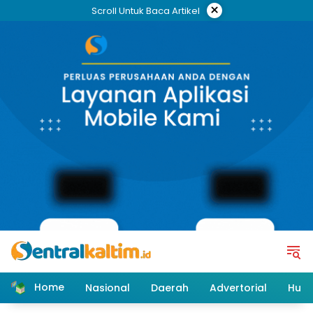
Skip
×
Scroll Untuk Baca Artikel
to
content
Home
Nasional
Daerah
Advertorial
Huk