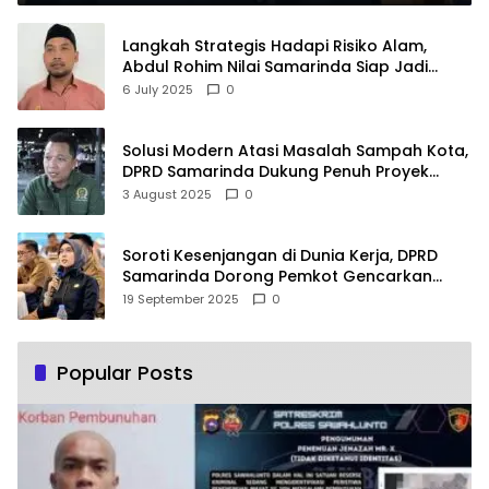
Langkah Strategis Hadapi Risiko Alam,
Abdul Rohim Nilai Samarinda Siap Jadi
Pusat Logistik Bencana Kalimantan
6 July 2025
0
Solusi Modern Atasi Masalah Sampah Kota,
DPRD Samarinda Dukung Penuh Proyek
PLTSA
3 August 2025
0
Soroti Kesenjangan di Dunia Kerja, DPRD
Samarinda Dorong Pemkot Gencarkan
Pemberdayaan Perempuan
19 September 2025
0
Popular Posts