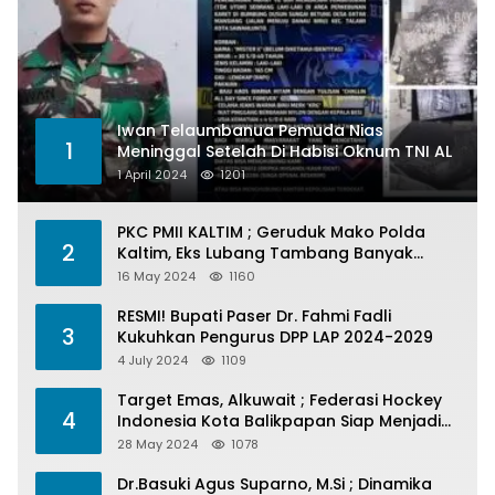
Iwan Telaumbanua Pemuda Nias
1
Meninggal Setelah Di Habisi Oknum TNI AL
1 April 2024
1201
PKC PMII KALTIM ; Geruduk Mako Polda
2
Kaltim, Eks Lubang Tambang Banyak
Menelan Korban
16 May 2024
1160
RESMI! Bupati Paser Dr. Fahmi Fadli
3
Kukuhkan Pengurus DPP LAP 2024-2029
4 July 2024
1109
Target Emas, Alkuwait ; Federasi Hockey
4
Indonesia Kota Balikpapan Siap Menjadi
Barometer Prestasi Di Kaltim
28 May 2024
1078
Dr.Basuki Agus Suparno, M.Si ; Dinamika