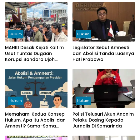
Hukum
Hukum
MAHKI Desak Kejati Kaltim
Legislator Sebut Amnesti
Usut Tuntas Dugaan
dan Abolisi Tanda Luasnya
Korupsi Bandara Ujoh
Hati Prabowo
bilang Mahakam Ulu
Hukum
Hukum
Memahami Kedua Konsep
Polisi Telusuri Akun Anonim
Hukum. Apa itu Abolisi dan
Pelaku Doxing Kepada
Amnesti? Sama-Sama
Jurnalis Di Samarinda
Pengampunan Hukum Tapi
Beda