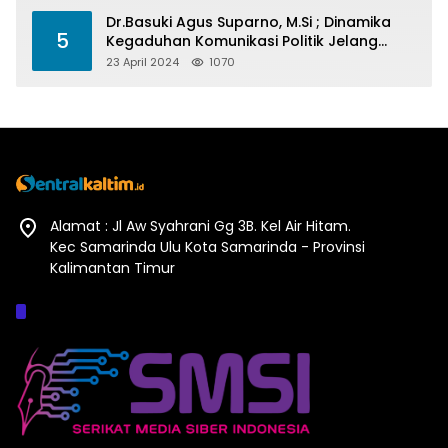
Dr.Basuki Agus Suparno, M.Si ; Dinamika
5
Kegaduhan Komunikasi Politik Jelang
Pesta Politik 2024
23 April 2024
1070
Alamat : Jl Aw Syahrani Gg 3B. Kel Air Hitam.
Kec Samarinda Ulu Kota Samarinda - Provinsi
Kalimantan Timur
Afiliasi :