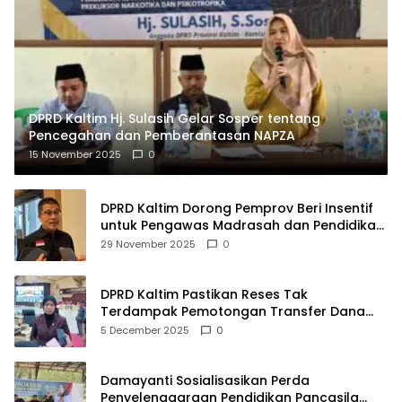
DPRD Kaltim Hj. Sulasih Gelar Sosper tentang
Pencegahan dan Pemberantasan NAPZA
15 November 2025
0
DPRD Kaltim Dorong Pemprov Beri Insentif
untuk Pengawas Madrasah dan Pendidikan
Agama
29 November 2025
0
DPRD Kaltim Pastikan Reses Tak
Terdampak Pemotongan Transfer Dana
Pusat
5 December 2025
0
Damayanti Sosialisasikan Perda
Penyelenggaraan Pendidikan Pancasila