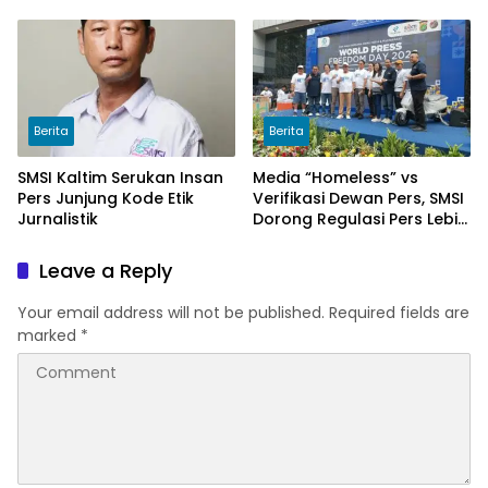
Tarif Listrik di Pelosok Desa
Siap Tingkatkan Prestasi
Billiar
Berita
Berita
SMSI Kaltim Serukan Insan
Media “Homeless” vs
Pers Junjung Kode Etik
Verifikasi Dewan Pers, SMSI
Jurnalistik
Dorong Regulasi Pers Lebih
Adaptif di Era Digital
Leave a Reply
Your email address will not be published.
Required fields are
marked
*