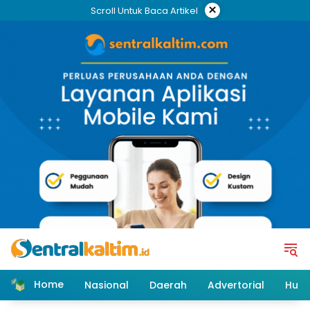
Skip
×
Scroll Untuk Baca Artikel
to
content
Home
Nasional
Daerah
Advertorial
Huk