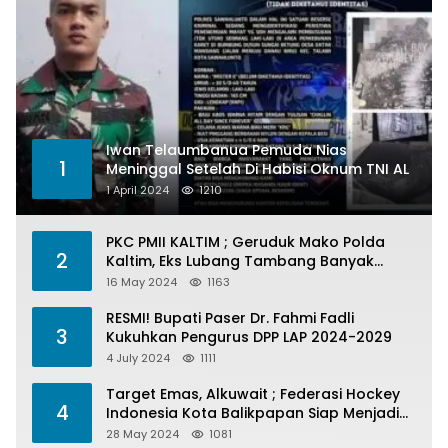
Iwan Telaumbanua Pemuda Nias
1
Meninggal Setelah Di Habisi Oknum TNI AL
1 April 2024
1210
PKC PMII KALTIM ; Geruduk Mako Polda
2
Kaltim, Eks Lubang Tambang Banyak
Menelan Korban
16 May 2024
1163
RESMI! Bupati Paser Dr. Fahmi Fadli
3
Kukuhkan Pengurus DPP LAP 2024-2029
4 July 2024
1111
Target Emas, Alkuwait ; Federasi Hockey
4
Indonesia Kota Balikpapan Siap Menjadi
Barometer Prestasi Di Kaltim
28 May 2024
1081