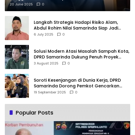
20 June 2025
0
Langkah Strategis Hadapi Risiko Alam,
Abdul Rohim Nilai Samarinda Siap Jadi
Pusat Logistik Bencana Kalimantan
6 July 2025
0
Solusi Modern Atasi Masalah Sampah Kota,
DPRD Samarinda Dukung Penuh Proyek
PLTSA
3 August 2025
0
Soroti Kesenjangan di Dunia Kerja, DPRD
Samarinda Dorong Pemkot Gencarkan
Pemberdayaan Perempuan
19 September 2025
0
Popular Posts