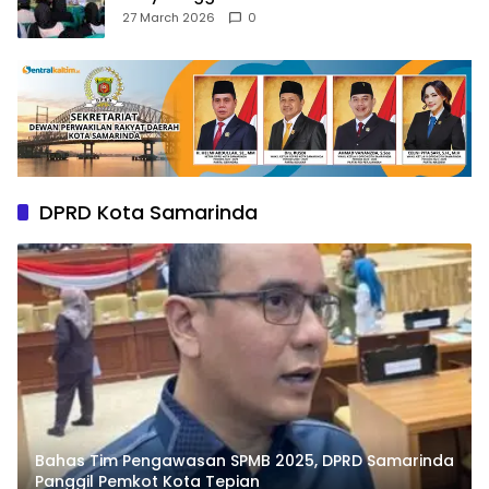
dan Wawasan Kebangsaan
27 March 2026
0
DPRD Kota Samarinda
Bahas Tim Pengawasan SPMB 2025, DPRD Samarinda
Panggil Pemkot Kota Tepian