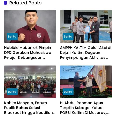
Related Posts
Berita
Berita
Habibie Mubarrok Pimpin
AMPPH KALTIM Gelar Aksi di
DPD Gerakan Mahasiswa
Kejati Kaltim, Dugaan
Pelajar Kebangsaan
Penyimpangan Aktivitas
Kalimantan Timur.
Bongkar Muat Cangkang
Sawit di Logpond Tubaan
Berita
Berita
Kaltim Menyala, Forum
H. Abdul Rahman Agus
Publik Bahas Solusi
Terpilih Sebagai Ketua
Blackout hingga Keadilan
POBSI Kaltim Di Musprov,