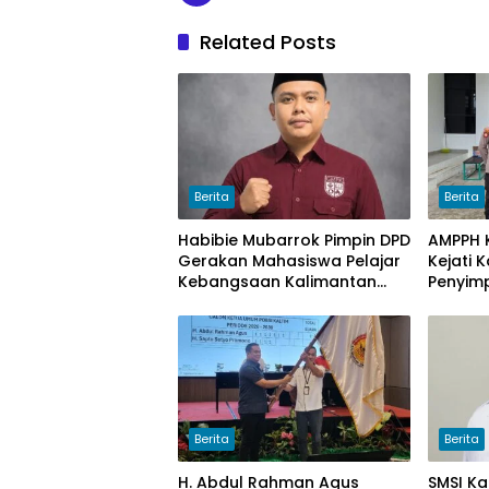
Related Posts
Berita
Berita
Habibie Mubarrok Pimpin DPD
AMPPH K
Gerakan Mahasiswa Pelajar
Kejati 
Kebangsaan Kalimantan
Penyim
Timur.
Bongka
Sawit 
Berita
Berita
H. Abdul Rahman Agus
SMSI Ka