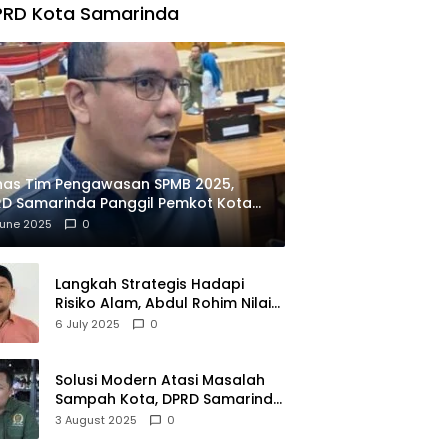
PRD Kota Samarinda
has Tim Pengawasan SPMB 2025,
D Samarinda Panggil Pemkot Kota
ian
June 2025
0
Langkah Strategis Hadapi
Risiko Alam, Abdul Rohim Nilai
Samarinda Siap Jadi Pusat
6 July 2025
0
Logistik Bencana Kalimantan
Solusi Modern Atasi Masalah
Sampah Kota, DPRD Samarinda
Dukung Penuh Proyek PLTSA
3 August 2025
0