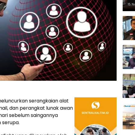
Pe
15 
meluncurkan serangkaian alat
ail, dan perangkat lunak awan
hari sebelum saingannya
serupa.