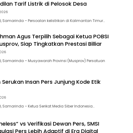
ilan Tarif Listrik di Pelosok Desa
 2026
, Samarinda – Persoalan kelistrikan di Kalimantan Timur…
ahman Agus Terpilih Sebagai Ketua POBSI
usprov, Siap Tingkatkan Prestasi Billiar
2026
D, Samarinda – Musyawarah Provinsi (Musprov) Persatuan
 Serukan Insan Pers Junjung Kode Etik
2026
D, Samarinda – Ketua Serikat Media Siber Indonesia…
eless” vs Verifikasi Dewan Pers, SMSI
lasi Pers Lebih Adaptif di Era Digital