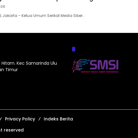
026
D, Jakarta – Ketua Umum Serikat Media Siber…
Afiliasi :
ir Hitam. Kec Samarinda Ulu
an Timur
Privacy Policy
Indeks Berita
ht reserved