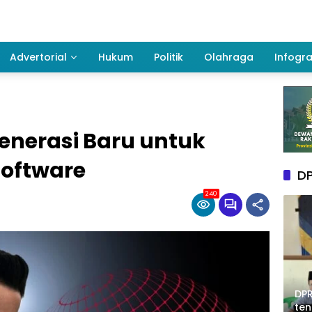
Advertorial
Hukum
Politik
Olahraga
Infogra
Generasi Baru untuk
Software
DP
240
DPR
te