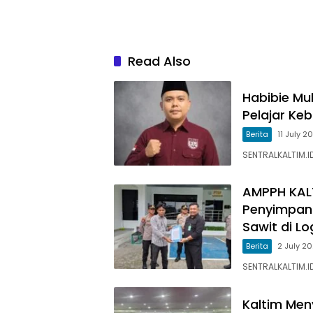
Read Also
Habibie Mu
Pelajar Ke
Berita
11 July 2
SENTRALKALTIM.I
AMPPH KALT
Penyimpan
Sawit di L
Berita
2 July 2
SENTRALKALTIM.I
Kaltim Men