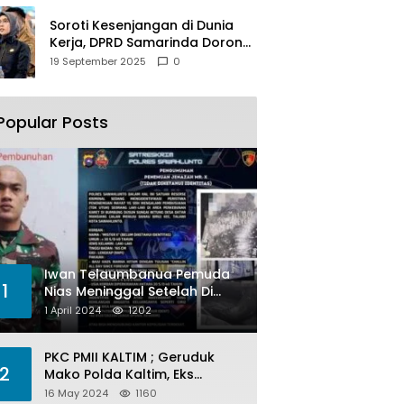
Soroti Kesenjangan di Dunia
Kerja, DPRD Samarinda Dorong
Pemkot Gencarkan
19 September 2025
0
Pemberdayaan Perempuan
Popular Posts
Iwan Telaumbanua Pemuda
1
Nias Meninggal Setelah Di
Habisi Oknum TNI AL
1 April 2024
1202
PKC PMII KALTIM ; Geruduk
2
Mako Polda Kaltim, Eks
Lubang Tambang Banyak
16 May 2024
1160