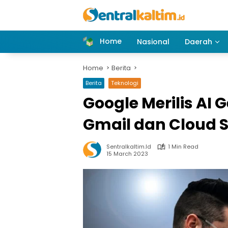
Skip
to
content
Home
Nasional
Daerah
Home
Berita
Berita
Teknologi
Google Merilis AI 
Gmail dan Cloud 
Sentralkaltim.id
1 Min Read
15 March 2023