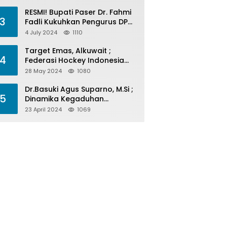
Menelan Korban
RESMI! Bupati Paser Dr. Fahmi
3
Fadli Kukuhkan Pengurus DPP
LAP 2024-2029
4 July 2024
1110
Target Emas, Alkuwait ;
4
Federasi Hockey Indonesia
Kota Balikpapan Siap Menjadi
28 May 2024
1080
Barometer Prestasi Di Kaltim
Dr.Basuki Agus Suparno, M.Si ;
5
Dinamika Kegaduhan
Komunikasi Politik Jelang
23 April 2024
1069
Pesta Politik 2024