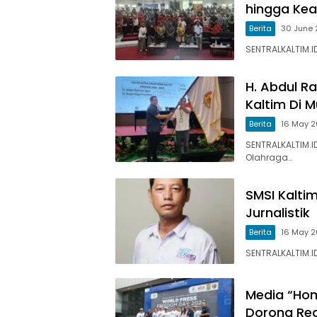
hingga Kead
Berita
30 June
SENTRALKALTIM.ID
H. Abdul R
Kaltim Di M
Berita
16 May 
SENTRALKALTIM.I
Olahraga…
SMSI Kaltim
Jurnalistik
Berita
16 May 
SENTRALKALTIM.I
Media “Hom
Dorong Regu