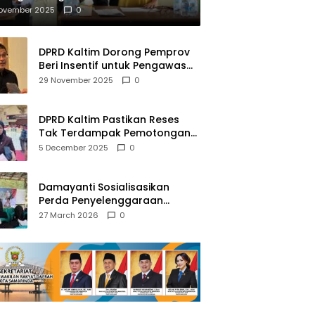
mberantasan NAPZA
November 2025
0
DPRD Kaltim Dorong Pemprov
Beri Insentif untuk Pengawas
Madrasah dan Pendidikan
29 November 2025
0
Agama
DPRD Kaltim Pastikan Reses
Tak Terdampak Pemotongan
Transfer Dana Pusat
5 December 2025
0
Damayanti Sosialisasikan
Perda Penyelenggaraan
Pendidikan Pancasila dan
27 March 2026
0
Wawasan Kebangsaan