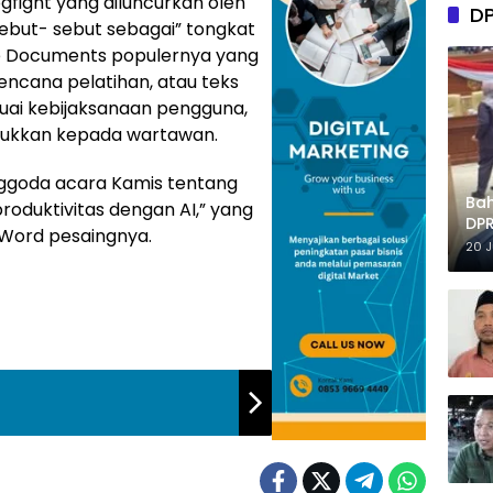
fight yang diluncurkan oleh
D
isebut- sebut sebagai” tongkat
le Documents populernya yang
ncana pelatihan, atau teks
suai kebijaksanaan pengguna,
jukkan kepada wartawan.
nggoda acara Kamis tentang
Ba
oduktivitas dengan AI,” yang
DPR
Word pesaingnya.
Tep
20 