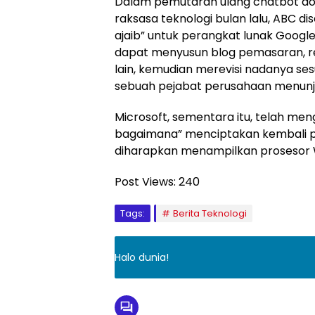
Dalam pemutaran ulang chatbot dog
raksasa teknologi bulan lalu, ABC d
ajaib” untuk perangkat lunak Goog
dapat menyusun blog pemasaran, re
lain, kemudian merevisi nadanya se
sebuah pejabat perusahaan menun
Microsoft, sementara itu, telah me
bagaimana” menciptakan kembali pr
diharapkan menampilkan prosesor 
Post Views:
240
Tags:
Berita Teknologi
Halo dunia!