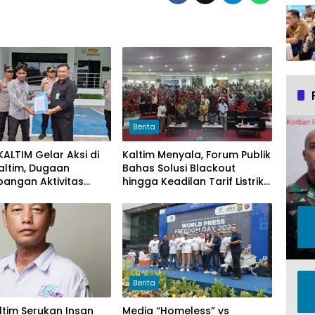
Berita
ALTIM Gelar Aksi di
Kaltim Menyala, Forum Publik
Kaltim, Dugaan
Bahas Solusi Blackout
pangan Aktivitas
hingga Keadilan Tarif Listrik
r Muat Cangkang
di Pelosok Desa
di Logpond Tubaan
Berita
ltim Serukan Insan
Media “Homeless” vs