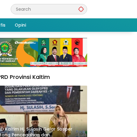
fis
Opini
RD Provinsi Kaltim
D Kaltim Hj. Sulasih Gelar Sosper
ntang Pencegahan dan