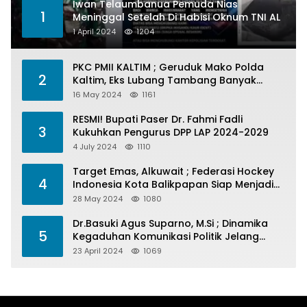
Iwan Telaumbanua Pemuda Nias
1
Meninggal Setelah Di Habisi Oknum TNI AL
1 April 2024
1204
PKC PMII KALTIM ; Geruduk Mako Polda
2
Kaltim, Eks Lubang Tambang Banyak
Menelan Korban
16 May 2024
1161
RESMI! Bupati Paser Dr. Fahmi Fadli
3
Kukuhkan Pengurus DPP LAP 2024-2029
4 July 2024
1110
Target Emas, Alkuwait ; Federasi Hockey
4
Indonesia Kota Balikpapan Siap Menjadi
Barometer Prestasi Di Kaltim
28 May 2024
1080
Dr.Basuki Agus Suparno, M.Si ; Dinamika
5
Kegaduhan Komunikasi Politik Jelang
Pesta Politik 2024
23 April 2024
1069