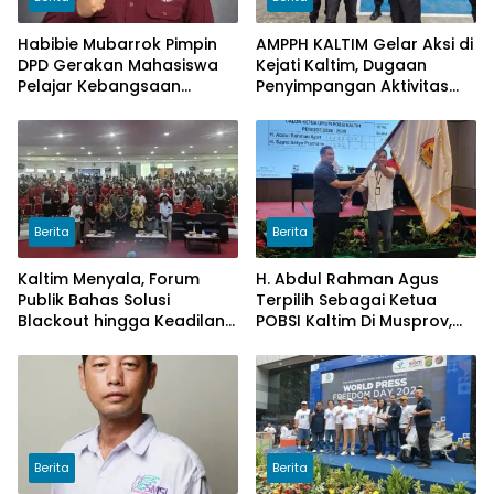
Habibie Mubarrok Pimpin
AMPPH KALTIM Gelar Aksi di
DPD Gerakan Mahasiswa
Kejati Kaltim, Dugaan
Pelajar Kebangsaan
Penyimpangan Aktivitas
Kalimantan Timur.
Bongkar Muat Cangkang
Sawit di Logpond Tubaan
Berita
Berita
Kaltim Menyala, Forum
H. Abdul Rahman Agus
Publik Bahas Solusi
Terpilih Sebagai Ketua
Blackout hingga Keadilan
POBSI Kaltim Di Musprov,
Tarif Listrik di Pelosok Desa
Siap Tingkatkan Prestasi
Billiar
Berita
Berita