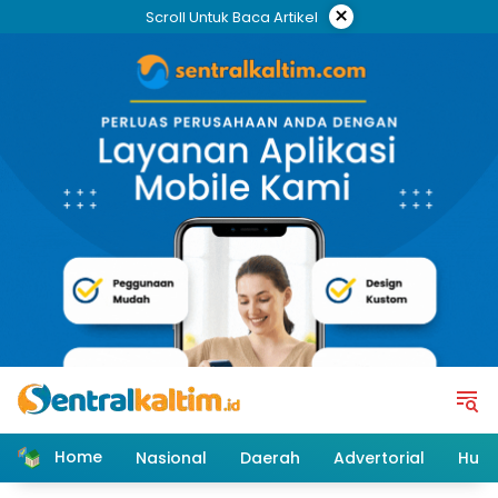
Skip
×
Scroll Untuk Baca Artikel
to
content
Home
Nasional
Daerah
Advertorial
Huk