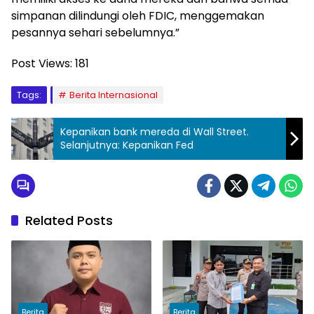
simpanan dilindungi oleh FDIC, menggemakan
pesannya sehari sebelumnya.”
Post Views:
181
Tags:
Berita Internasional
Kepanikan bank mereda di Wall Street.
Selanjutnya: Kepanikan Fed
Related Posts
Berita
Berita