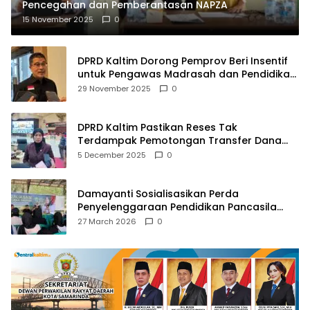
Pencegahan dan Pemberantasan NAPZA
15 November 2025
0
DPRD Kaltim Dorong Pemprov Beri Insentif
untuk Pengawas Madrasah dan Pendidikan
Agama
29 November 2025
0
DPRD Kaltim Pastikan Reses Tak
Terdampak Pemotongan Transfer Dana
Pusat
5 December 2025
0
Damayanti Sosialisasikan Perda
Penyelenggaraan Pendidikan Pancasila
dan Wawasan Kebangsaan
27 March 2026
0