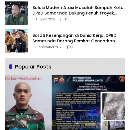
Solusi Modern Atasi Masalah Sampah Kota,
DPRD Samarinda Dukung Penuh Proyek
PLTSA
3 August 2025
0
Soroti Kesenjangan di Dunia Kerja, DPRD
Samarinda Dorong Pemkot Gencarkan
Pemberdayaan Perempuan
19 September 2025
0
Popular Posts