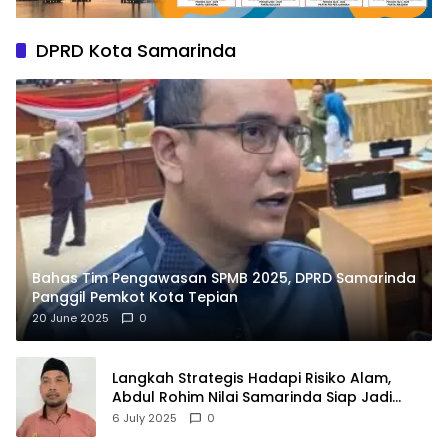
DPRD Kota Samarinda
Bahas Tim Pengawasan SPMB 2025, DPRD Samarinda
Panggil Pemkot Kota Tepian
20 June 2025
0
Langkah Strategis Hadapi Risiko Alam,
Abdul Rohim Nilai Samarinda Siap Jadi
Pusat Logistik Bencana Kalimantan
6 July 2025
0