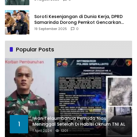
Soroti Kesenjangan di Dunia Kerja, DPRD
Samarinda Dorong Pemkot Gencarkan
Pemberdayaan Perempuan
19 September 2025
0
Popular Posts
Iwan Telaumbanua Pemuda Nias
1
Meninggal Setelah Di Habisi Oknum TNI AL
1 April 2024
1201