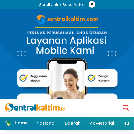
Skip
×
Scroll Untuk Baca Artikel
to
content
Home
Nasional
Daerah
Advertorial
Huk