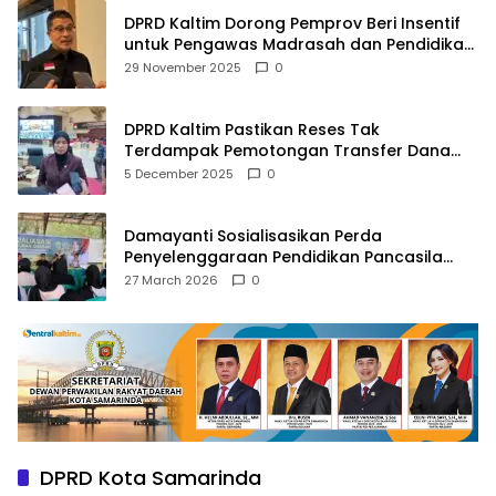
DPRD Kaltim Dorong Pemprov Beri Insentif
untuk Pengawas Madrasah dan Pendidikan
Agama
29 November 2025
0
DPRD Kaltim Pastikan Reses Tak
Terdampak Pemotongan Transfer Dana
Pusat
5 December 2025
0
Damayanti Sosialisasikan Perda
Penyelenggaraan Pendidikan Pancasila
dan Wawasan Kebangsaan
27 March 2026
0
DPRD Kota Samarinda