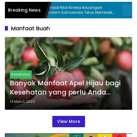
Joha Fajal Nilai Kinerja Keuangan
DPRD Samarind
Breaking News
Perumdam Samarinda Terus Membaik,
Pasukan Kuning
Ketergantungan pada Subsidi Berkurang
Manfaat Buah
Kesehatan
Banyak Manfaat Apel Hijau bagi
Kesehatan yang perlu Anda
ketahui
14 March 2023
View More