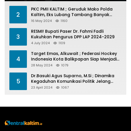
PKC PMII KALTIM ; Geruduk Mako Polda
2
Kaltim, Eks Lubang Tambang Banyak
Menelan Korban
16 May 2024
1160
RESMI! Bupati Paser Dr. Fahmi Fadli
3
Kukuhkan Pengurus DPP LAP 2024-2029
4 July 2024
1109
Target Emas, Alkuwait ; Federasi Hockey
4
Indonesia Kota Balikpapan Siap Menjadi
Barometer Prestasi Di Kaltim
28 May 2024
1079
Dr.Basuki Agus Suparno, M.Si ; Dinamika
5
Kegaduhan Komunikasi Politik Jelang
Pesta Politik 2024
23 April 2024
1067