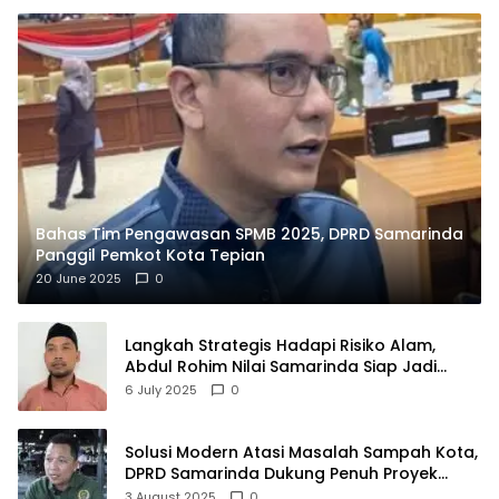
Bahas Tim Pengawasan SPMB 2025, DPRD Samarinda
Panggil Pemkot Kota Tepian
20 June 2025
0
Langkah Strategis Hadapi Risiko Alam,
Abdul Rohim Nilai Samarinda Siap Jadi
Pusat Logistik Bencana Kalimantan
6 July 2025
0
Solusi Modern Atasi Masalah Sampah Kota,
DPRD Samarinda Dukung Penuh Proyek
PLTSA
3 August 2025
0