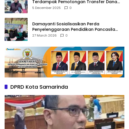
Terdampak Pemotongan Transfer Dana
Pusat
5 December 2025
0
Damayanti Sosialisasikan Perda
Penyelenggaraan Pendidikan Pancasila
dan Wawasan Kebangsaan
27 March 2026
0
DPRD Kota Samarinda