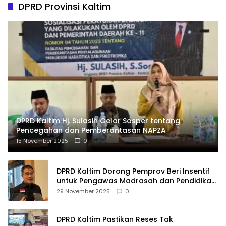
DPRD Provinsi Kaltim
DPRD Kaltim Hj. Sulasih Gelar Sosper tentang
Pencegahan dan Pemberantasan NAPZA
15 November 2025
0
DPRD Kaltim Dorong Pemprov Beri Insentif
untuk Pengawas Madrasah dan Pendidikan
Agama
29 November 2025
0
DPRD Kaltim Pastikan Reses Tak