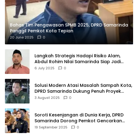
Bahas Tim Pengawasan SPMB 2025, DPRD Samarinda
Panggil Pemkot Kota Tepian
20 June 2025
0
Langkah Strategis Hadapi Risiko Alam,
Abdul Rohim Nilai Samarinda Siap Jadi
Pusat Logistik Bencana Kalimantan
6 July 2025
0
Solusi Modern Atasi Masalah Sampah Kota,
DPRD Samarinda Dukung Penuh Proyek
PLTSA
3 August 2025
0
Soroti Kesenjangan di Dunia Kerja, DPRD
Samarinda Dorong Pemkot Gencarkan
Pemberdayaan Perempuan
19 September 2025
0