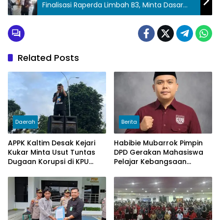
Finalisasi Raperda Limbah B3, Minta Dasar
Hukum Diperjelas
Related Posts
Daerah
Berita
APPK Kaltim Desak Kejari
Habibie Mubarrok Pimpin
Kukar Minta Usut Tuntas
DPD Gerakan Mahasiswa
Dugaan Korupsi di KPU
Pelajar Kebangsaan
Kukar pada penggunaan
Kalimantan Timur.
Dana Hibah PSU Kukar
Tahun 2025