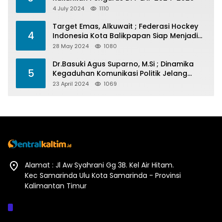
4 July 2024
1110
Target Emas, Alkuwait ; Federasi Hockey
4
Indonesia Kota Balikpapan Siap Menjadi
Barometer Prestasi Di Kaltim
28 May 2024
1080
Dr.Basuki Agus Suparno, M.Si ; Dinamika
5
Kegaduhan Komunikasi Politik Jelang
Pesta Politik 2024
23 April 2024
1069
Alamat : Jl Aw Syahrani Gg 3B. Kel Air Hitam.
Kec Samarinda Ulu Kota Samarinda - Provinsi
Kalimantan Timur
Afiliasi :