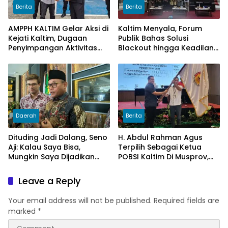
Berita
Berita
AMPPH KALTIM Gelar Aksi di
Kaltim Menyala, Forum
Kejati Kaltim, Dugaan
Publik Bahas Solusi
Penyimpangan Aktivitas
Blackout hingga Keadilan
Bongkar Muat Cangkang
Tarif Listrik di Pelosok Desa
Sawit di Logpond Tubaan
Daerah
Berita
Dituding Jadi Dalang, Seno
H. Abdul Rahman Agus
Aji: Kalau Saya Bisa,
Terpilih Sebagai Ketua
Mungkin Saya Dijadikan
POBSI Kaltim Di Musprov,
Konsultan Politiknya Trump
Siap Tingkatkan Prestasi
Billiar
Leave a Reply
Your email address will not be published.
Required fields are
marked
*