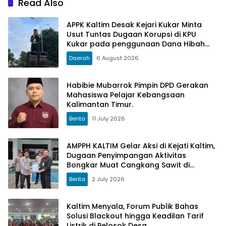
Read Also
APPK Kaltim Desak Kejari Kukar Minta
Usut Tuntas Dugaan Korupsi di KPU
Kukar pada penggunaan Dana Hibah
PSU Kukar Tahun 2025
Daerah
6 August 2026
Habibie Mubarrok Pimpin DPD Gerakan
Mahasiswa Pelajar Kebangsaan
Kalimantan Timur.
Berita
11 July 2026
AMPPH KALTIM Gelar Aksi di Kejati Kaltim,
Dugaan Penyimpangan Aktivitas
Bongkar Muat Cangkang Sawit di
Logpond Tubaan
Berita
2 July 2026
Kaltim Menyala, Forum Publik Bahas
Solusi Blackout hingga Keadilan Tarif
Listrik di Pelosok Desa