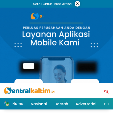
Skip
×
Scroll Untuk Baca Artikel
to
content
Home
Nasional
Daerah
Advertorial
Huk