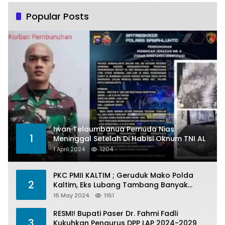
Popular Posts
Iwan Telaumbanua Pemuda Nias
1
Meninggal Setelah Di Habisi Oknum TNI AL
1 April 2024
1204
PKC PMII KALTIM ; Geruduk Mako Polda
2
Kaltim, Eks Lubang Tambang Banyak
Menelan Korban
16 May 2024
1161
RESMI! Bupati Paser Dr. Fahmi Fadli
3
Kukuhkan Pengurus DPP LAP 2024-2029